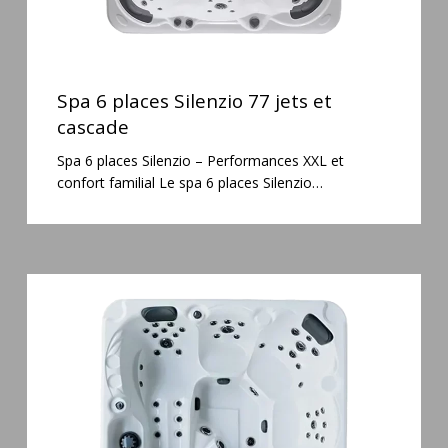
Spa
6
Spa 6 places Silenzio 77 jets et
places
cascade
Silenzio
Spa 6 places Silenzio – Performances XXL et
77
confort familial Le spa 6 places Silenzio…
jets
et
cascade
Spa
5
places
Maguana
64
jets
massage