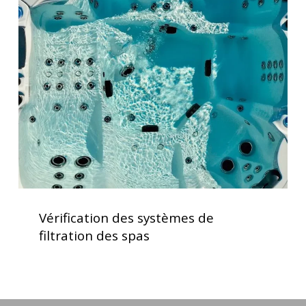
des
systèmes
de
filtration
des
spas
Vérification
des
Vérification des systèmes de
systèmes
filtration des spas
de
filtration
des
spas