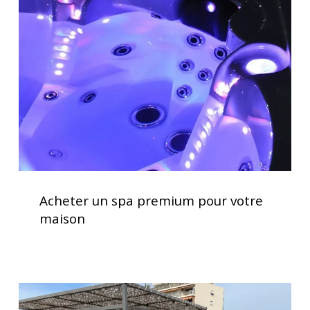
spa
premium
pour
votre
maison
Acheter
un
Acheter un spa premium pour votre
spa
maison
premium
pour
votre
maison
Installation
d’un