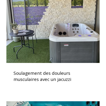
des
douleurs
musculaires
avec
un
jacuzzi
Soulagement
des
Soulagement des douleurs
douleurs
musculaires avec un jacuzzi
musculaires
avec
un
jacuzzi
Vérification