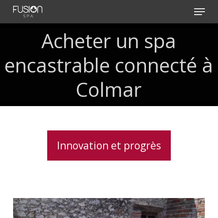
Skip
Menu
to
main
Acheter
un
spa
content
encastrable
connecté
à
Colmar
Innovation et progrès
Spa
5