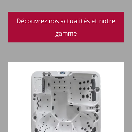
Découvrez nos actualités et notre
gamme
Spa
6
places
Silenzio
77
jets
et
cascade