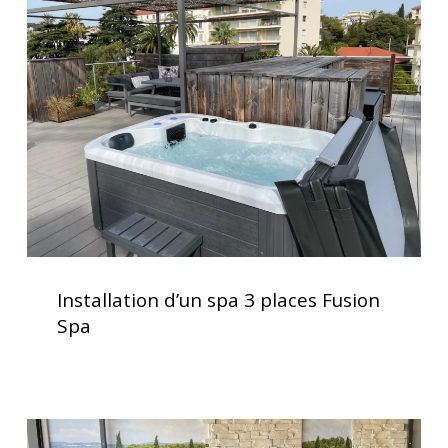
spa
3
places
Fusion
Spa
Installation
d’un
Installation d’un spa 3 places Fusion
spa
Spa
3
places
Fusion
Spa
Soulagement