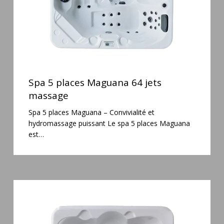
Spa
5
Spa 5 places Maguana 64 jets
places
massage
Maguana
Spa 5 places Maguana – Convivialité et
64
hydromassage puissant Le spa 5 places Maguana
jets
est…
massage
Spa
3
places
Plug