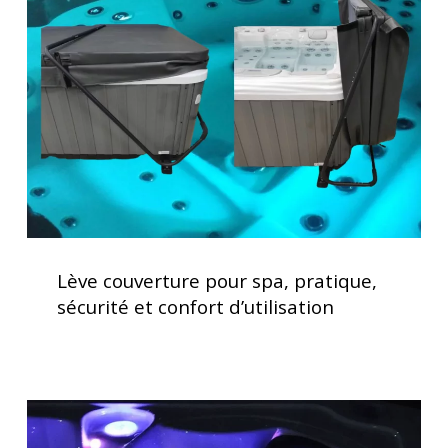
pour
spa,
pratique,
sécurité
et
confort
d’utilisation
Lève
couverture
Lève couverture pour spa, pratique,
pour
sécurité et confort d’utilisation
spa,
pratique,
sécurité
et
Acheter
confort
un
d’utilisation