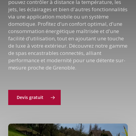
pouvez contrôler à distance la température, les
jets, les éclairages et bien d'autres fonctionnalités
via une application mobile ou un système
domotique. Profitez d’un confort optimal, d’une
consommation énergétique maîtrisée et d’une
facilité d’utilisation, tout en ajoutant une touche
de luxe à votre extérieur. Découvrez notre gamme
de spas encastrables connectés, alliant
performance et modernité pour une détente sur-
mesure proche de Grenoble.
Devis gratuit