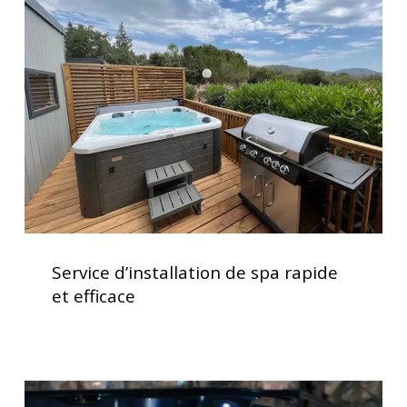
de
spa
rapide
et
efficace
Service
d’installation
Service d’installation de spa rapide
de
et efficace
spa
rapide
et
efficace
Spas