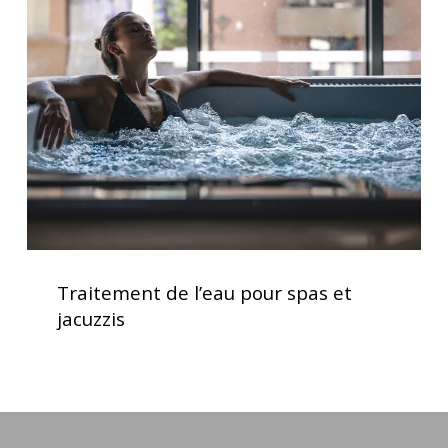
l’eau
pour
spas
et
jacuzzis
Traitement
de
Traitement de l’eau pour spas et
l’eau
jacuzzis
pour
spas
et
jacuzzis