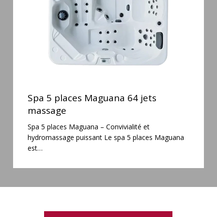
massage
Spa
5
Spa 5 places Maguana 64 jets
places
massage
Maguana
Spa 5 places Maguana – Convivialité et
64
hydromassage puissant Le spa 5 places Maguana
jets
est…
massage