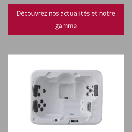
Découvrez nos actualités et notre
gamme
Spa
3
places
Plug
&
Play
Pianosa
19
jets