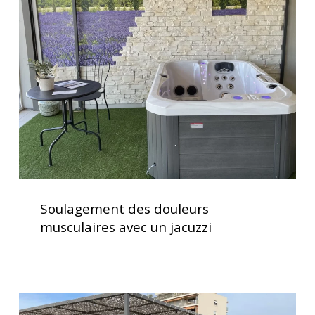
douleurs
musculaires
avec
un
jacuzzi
Soulagement
des
Soulagement des douleurs
douleurs
musculaires avec un jacuzzi
musculaires
avec
un
jacuzzi
Installation