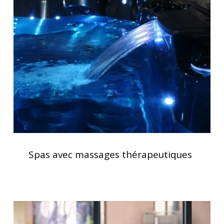
avec
massages
thérapeutiques
Spas
avec
Spas avec massages thérapeutiques
massages
thérapeutiques
Traitement
de