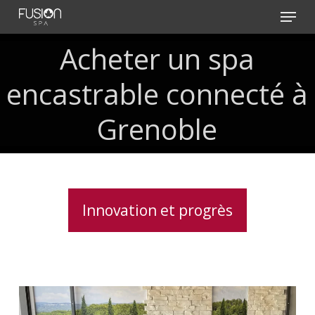
Skip
Menu
to
main
Acheter
un
spa
content
encastrable
connecté
à
Grenoble
Innovation et progrès
Soulagement
des