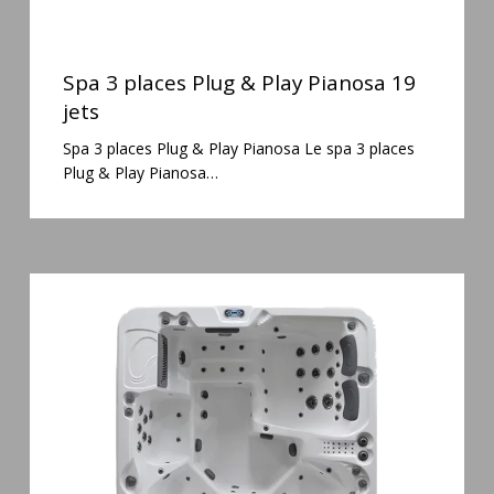
Spa
3
Spa 3 places Plug & Play Pianosa 19
places
jets
Plug
Spa 3 places Plug & Play Pianosa Le spa 3 places
&
Plug & Play Pianosa…
Play
Pianosa
19
jets
Spa
6
places
Silenzio
77
jets
et
cascade