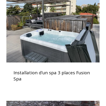
d’un
spa
3
places
Fusion
Spa
Installation
d’un
Installation d’un spa 3 places Fusion
spa
Spa
3
places
Fusion
Spa
Spa