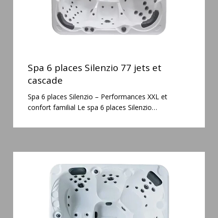
Spa
6
Spa 6 places Silenzio 77 jets et
places
cascade
Silenzio
Spa 6 places Silenzio – Performances XXL et
77
confort familial Le spa 6 places Silenzio…
jets
et
cascade
Spa
5
places
Maguana
64
jets