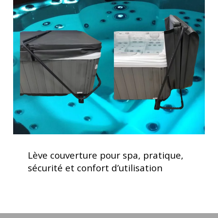
couverture
pour
spa,
pratique,
sécurité
et
confort
d’utilisation
Lève
couverture
Lève couverture pour spa, pratique,
pour
sécurité et confort d’utilisation
spa,
pratique,
sécurité
et