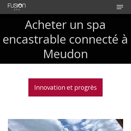
Skip
Menu
to
main
Acheter
un
spa
content
encastrable
connecté
à
Meudon
Innovation et progrès
Service
d’installation