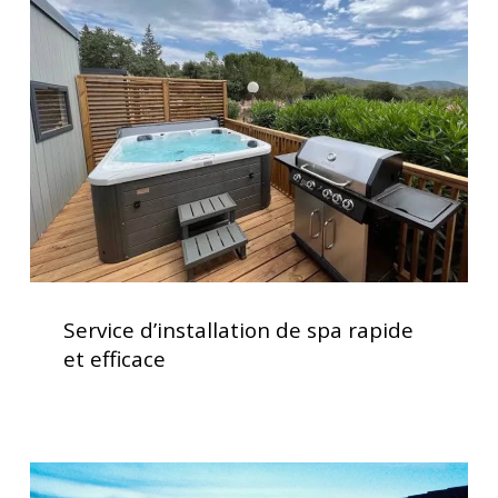
de
spa
rapide
et
efficace
Service
d’installation
Service d’installation de spa rapide
de
et efficace
spa
rapide
et
efficace
Spas