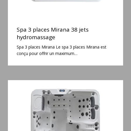
Spa
3
Spa 3 places Mirana 38 jets
places
hydromassage
Mirana
Spa 3 places Mirana Le spa 3 places Mirana est
38
conçu pour offrir un maximum…
jets
hydromassage
Spa
6
places
Silenzio
77
jets
et