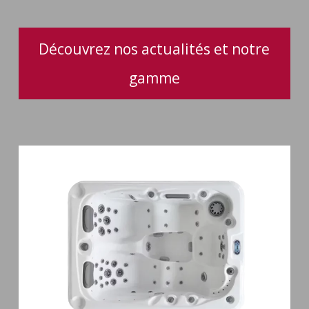
confort
d’utilisation
Découvrez nos actualités et notre
gamme
Spa
3
places
Mirana
38
jets
hydromassage