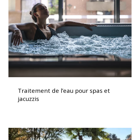
l’eau
pour
spas
et
jacuzzis
Traitement
de
Traitement de l’eau pour spas et
l’eau
jacuzzis
pour
spas
et
jacuzzis
Installation
d’un