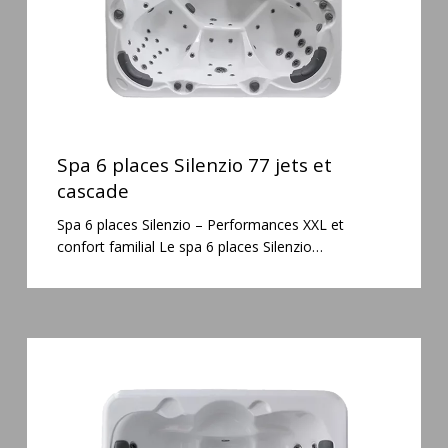
cascade
Spa
6
Spa 6 places Silenzio 77 jets et
places
cascade
Silenzio
Spa 6 places Silenzio – Performances XXL et
77
confort familial Le spa 6 places Silenzio…
jets
et
cascade
Spa
3
places
Plug
&