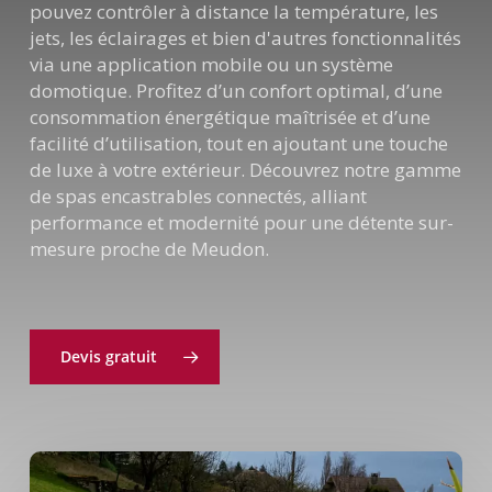
pouvez contrôler à distance la température, les
jets, les éclairages et bien d'autres fonctionnalités
via une application mobile ou un système
domotique. Profitez d’un confort optimal, d’une
consommation énergétique maîtrisée et d’une
facilité d’utilisation, tout en ajoutant une touche
de luxe à votre extérieur. Découvrez notre gamme
de spas encastrables connectés, alliant
performance et modernité pour une détente sur-
mesure proche de Meudon.
Devis gratuit