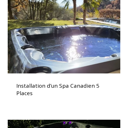
Spa
Canadien
5
Places
Installation
d’un
Installation d’un Spa Canadien 5
Spa
Places
Canadien
5
Places
Spas