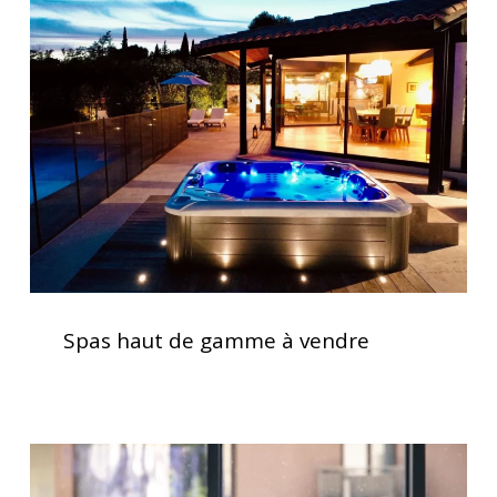
haut
de
gamme
à
vendre
Spas
haut
Spas haut de gamme à vendre
de
gamme
à
vendre
Traitement
de