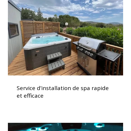
de
spa
rapide
et
efficace
Service
d’installation
Service d’installation de spa rapide
de
et efficace
spa
rapide
et
efficace
Lève