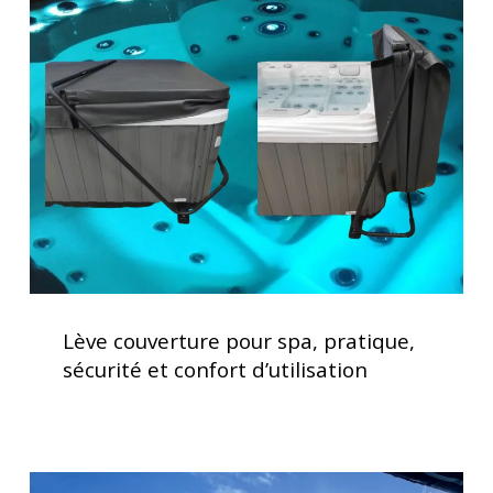
couverture
pour
spa,
pratique,
sécurité
et
confort
d’utilisation
Lève
couverture
Lève couverture pour spa, pratique,
pour
sécurité et confort d’utilisation
spa,
pratique,
sécurité
et
Clavier
confort