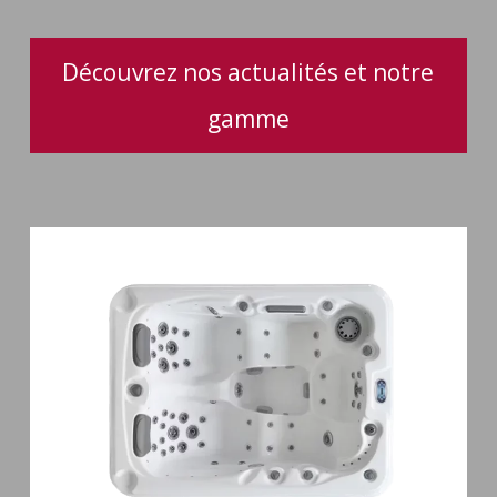
Découvrez nos actualités et notre
gamme
Spa
3
places
Mirana
38
jets
hydromassage