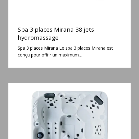
Spa
3
Spa 3 places Mirana 38 jets
places
hydromassage
Mirana
Spa 3 places Mirana Le spa 3 places Mirana est
38
conçu pour offrir un maximum…
jets
hydromassage
Spa
5
places
Maguana
64
jets
massage