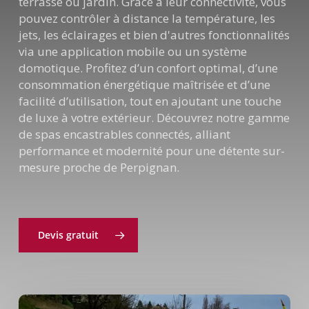
terrasse ou jardin. Grâce à leur connectivité, vous
pouvez contrôler à distance la température, les
jets, les éclairages et bien d'autres fonctionnalités
via une application mobile ou un système
domotique. Profitez d’un confort optimal, d’une
consommation énergétique maîtrisée et d’une
facilité d’utilisation, tout en ajoutant une touche
de luxe à votre extérieur. Découvrez notre gamme
de spas encastrables connectés, alliant
performance et modernité pour une détente sur-
mesure proche de Perpignan.
Devis gratuit