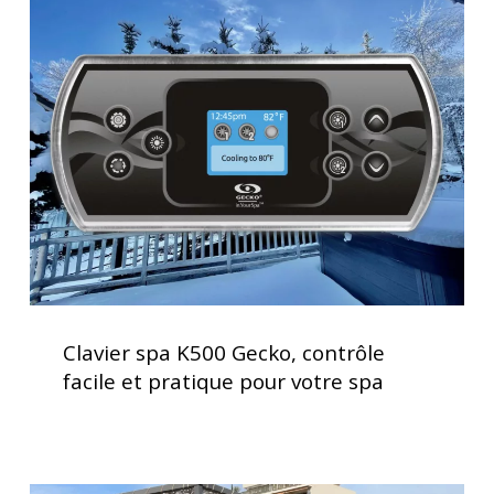
spa
d’utilisation
K500
Gecko,
contrôle
facile
et
pratique
pour
votre
spa
Clavier
spa
Clavier spa K500 Gecko, contrôle
K500
facile et pratique pour votre spa
Gecko,
contrôle
facile
et