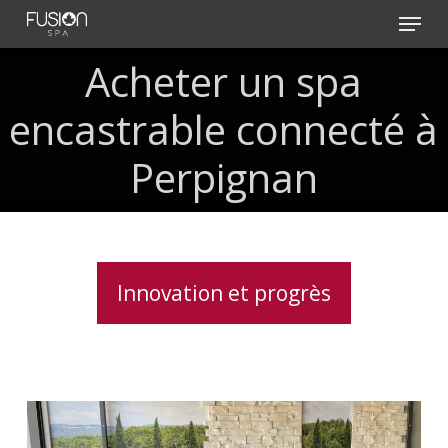
Skip
Menu
to
main
Acheter un spa
content
encastrable connecté à
Perpignan
Innovation et progrès
Soulagement
des