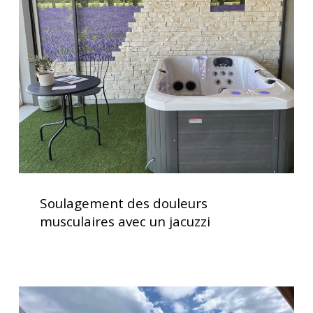
douleurs
musculaires
avec
un
jacuzzi
Soulagement
des
Soulagement des douleurs
douleurs
musculaires avec un jacuzzi
musculaires
avec
un
jacuzzi
Service
d’installation