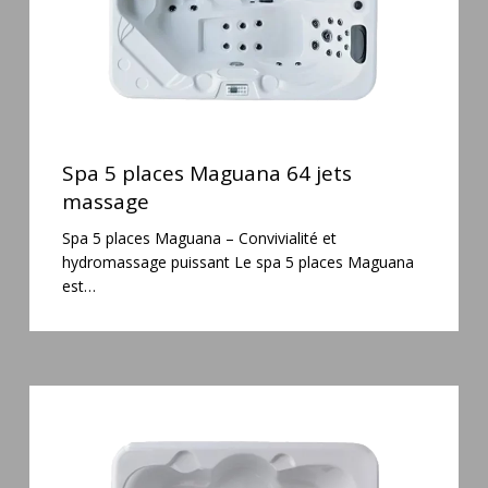
Spa
5
Spa 5 places Maguana 64 jets
places
massage
Maguana
Spa 5 places Maguana – Convivialité et
64
hydromassage puissant Le spa 5 places Maguana
jets
est…
massage
Spa
3
places
Plug