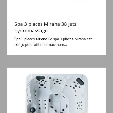
Spa
3
Spa 3 places Mirana 38 jets
places
hydromassage
Mirana
Spa 3 places Mirana Le spa 3 places Mirana est
38
conçu pour offrir un maximum…
jets
hydromassage
Spa
5
places
Maguana
64
jets
massage