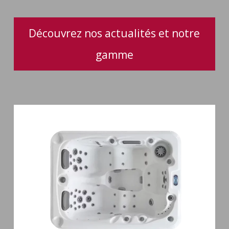
Découvrez nos actualités et notre
gamme
Spa
3
places
Mirana
38
jets
hydromassage