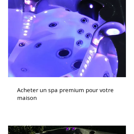
optimale
spa
premium
pour
votre
maison
Acheter
un
Acheter un spa premium pour votre
spa
maison
premium
pour
votre
maison
Spas