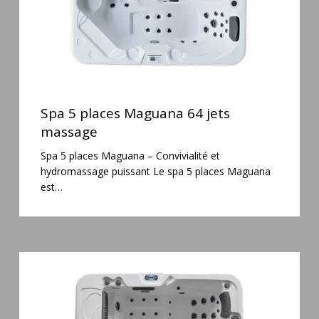
Spa
5
Spa 5 places Maguana 64 jets
places
massage
Maguana
Spa 5 places Maguana – Convivialité et
64
hydromassage puissant Le spa 5 places Maguana
jets
est…
massage
Spa
6
places
Silenzio