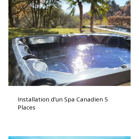
d’un
Spa
Canadien
5
Places
Installation
d’un
Installation d’un Spa Canadien 5
Spa
Places
Canadien
5
Places