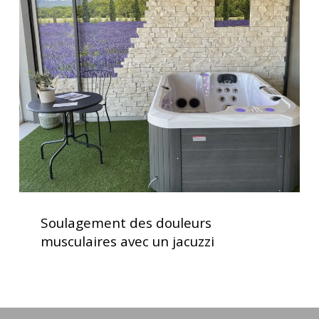
des
douleurs
musculaires
avec
un
jacuzzi
Soulagement
des
Soulagement des douleurs
douleurs
musculaires avec un jacuzzi
musculaires
avec
un
jacuzzi