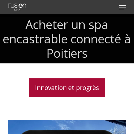
Skip
Menu
to
main
Acheter un spa
content
encastrable connecté à
Poitiers
Innovation et progrès
Clavier
spa