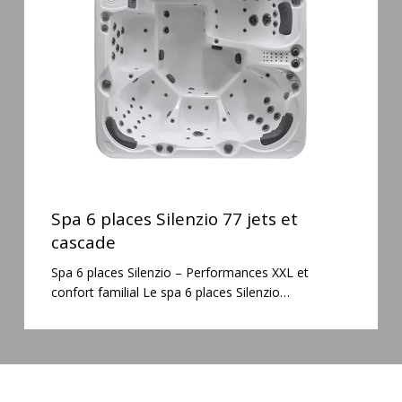
77
jets
et
cascade
Spa
6
Spa 6 places Silenzio 77 jets et
places
cascade
Silenzio
Spa 6 places Silenzio – Performances XXL et
77
confort familial Le spa 6 places Silenzio…
jets
et
cascade