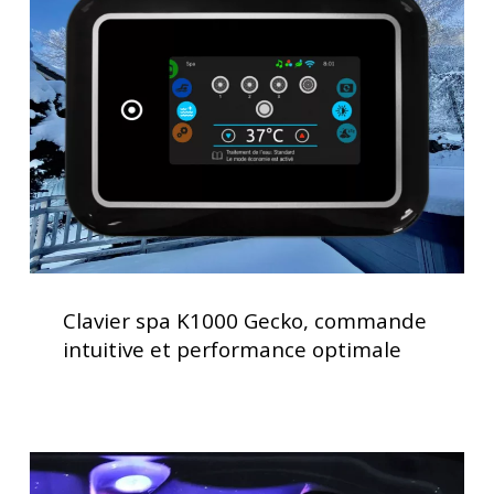
K1000
Gecko,
commande
intuitive
et
performance
optimale
Clavier
spa
Clavier spa K1000 Gecko, commande
K1000
intuitive et performance optimale
Gecko,
commande
intuitive
et
Acheter
performance
un