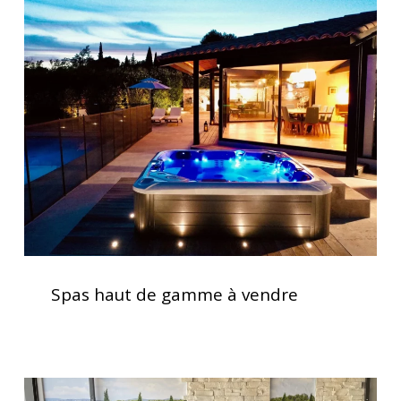
Spas
haut
de
gamme
à
vendre
Spas
haut
Spas haut de gamme à vendre
de
gamme
à
vendre
Soulagement