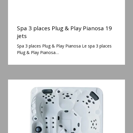
Spa
3
Spa 3 places Plug & Play Pianosa 19
places
jets
Plug
Spa 3 places Plug & Play Pianosa Le spa 3 places
&
Plug & Play Pianosa…
Play
Pianosa
19
jets
Spa
5
places
Maguana
64
jets
massage