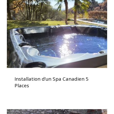
d’un
Spa
Canadien
5
Places
Installation
d’un
Installation d’un Spa Canadien 5
Spa
Places
Canadien
5
Places
Spa