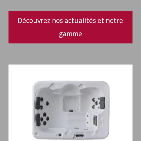
performance
optimale
Découvrez nos actualités et notre
gamme
Spa
3
places
Plug
&
Play
Pianosa
19
jets