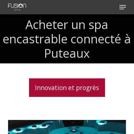
Skip
Menu
to
main
Acheter un spa
content
encastrable connecté à
Puteaux
Innovation et progrès
Lève
couverture