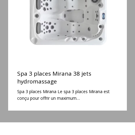
38
jets
hydromassage
Spa
3
Spa 3 places Mirana 38 jets
places
hydromassage
Mirana
Spa 3 places Mirana Le spa 3 places Mirana est
38
conçu pour offrir un maximum…
jets
hydromassage