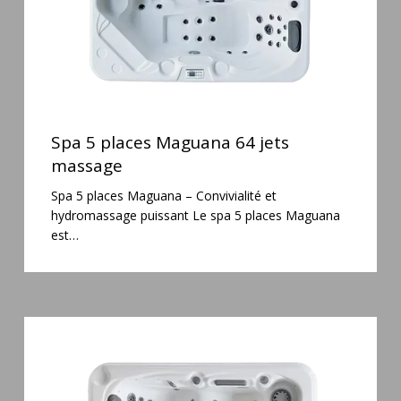
Spa
5
Spa 5 places Maguana 64 jets
places
massage
Maguana
Spa 5 places Maguana – Convivialité et
64
hydromassage puissant Le spa 5 places Maguana
jets
est…
massage
Spa
3
places
Mirana