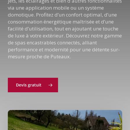
jets, les éclairages et bien d'autres fonctionnalités
via une application mobile ou un système
domotique. Profitez d’un confort optimal, d’une
consommation énergétique maîtrisée et d’une
facilité d’utilisation, tout en ajoutant une touche
de luxe à votre extérieur. Découvrez notre gamme
de spas encastrables connectés, alliant
performance et modernité pour une détente sur-
mesure proche de Puteaux.
Devis gratuit