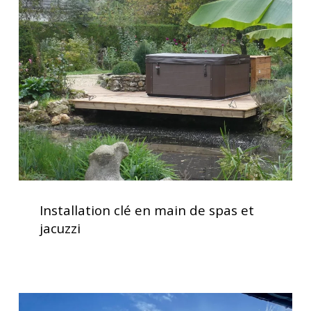
en
main
de
spas
et
jacuzzi
Installation
clé
Installation clé en main de spas et
en
jacuzzi
main
de
spas
et
Clavier
jacuzzi