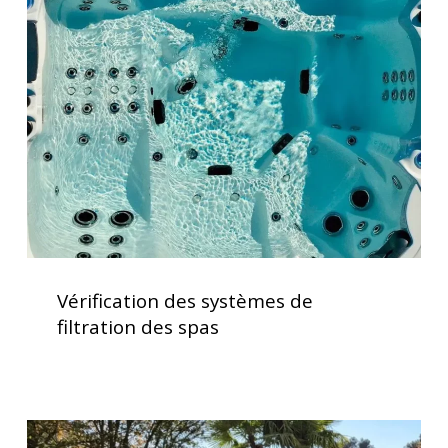
d’utilisation
systèmes
de
filtration
des
spas
Vérification
des
Vérification des systèmes de
systèmes
filtration des spas
de
filtration
des
spas
Installation