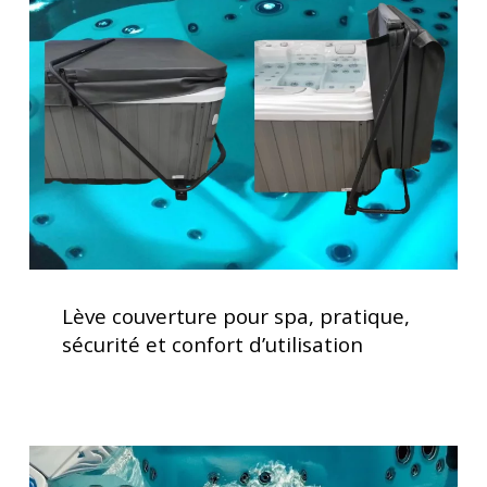
pour
spa,
pratique,
sécurité
et
confort
d’utilisation
Lève
couverture
Lève couverture pour spa, pratique,
pour
sécurité et confort d’utilisation
spa,
pratique,
sécurité
et
Vérification
confort
des