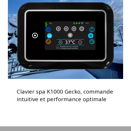
spa
K1000
Gecko,
commande
intuitive
et
performance
optimale
Clavier
spa
Clavier spa K1000 Gecko, commande
K1000
intuitive et performance optimale
Gecko,
commande
intuitive
et