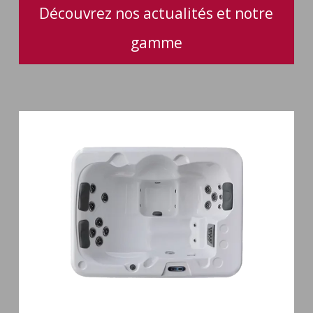
Découvrez nos actualités et notre
gamme
Spa
3
places
Plug
&
Play
Pianosa
19
jets