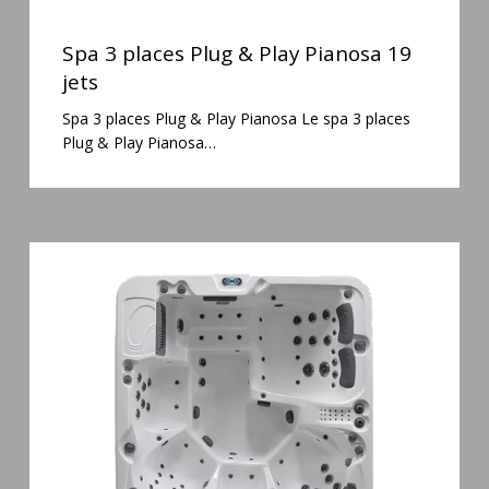
Spa
3
Spa 3 places Plug & Play Pianosa 19
places
jets
Plug
Spa 3 places Plug & Play Pianosa Le spa 3 places
&
Plug & Play Pianosa…
Play
Pianosa
19
jets
Spa
6
places
Silenzio
77
jets
et
cascade