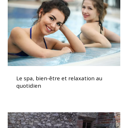
être
et
relaxation
au
quotidien
Le
spa,
Le spa, bien-être et relaxation au
bien-
quotidien
être
et
relaxation
au
Spa
quotidien
5