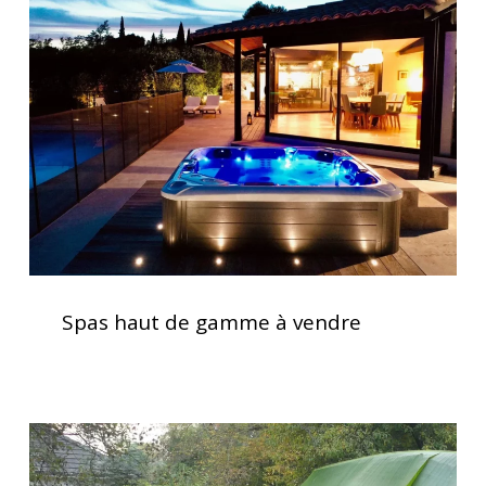
de
gamme
à
vendre
Spas
haut
Spas haut de gamme à vendre
de
gamme
à
vendre
Installation
clé