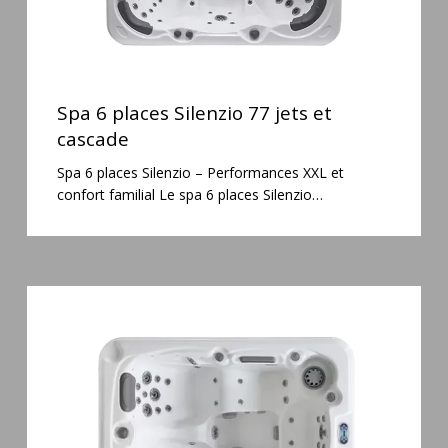
Spa
6
Spa 6 places Silenzio 77 jets et
places
cascade
Silenzio
Spa 6 places Silenzio – Performances XXL et
77
confort familial Le spa 6 places Silenzio…
jets
et
cascade
Spa
3
places
Mirana
38
jets
hydromassage