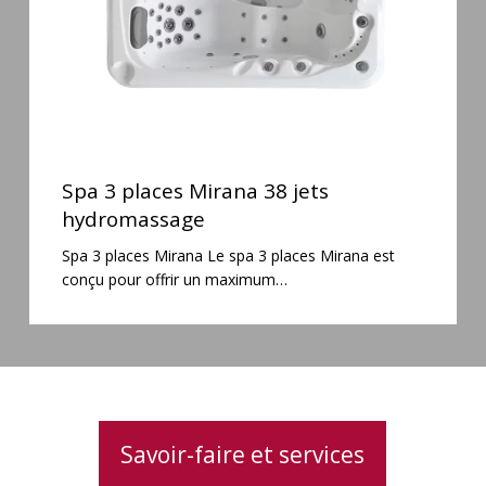
Spa
3
Spa 3 places Mirana 38 jets
places
hydromassage
Mirana
Spa 3 places Mirana Le spa 3 places Mirana est
38
conçu pour offrir un maximum…
jets
hydromassage
Savoir-faire et services