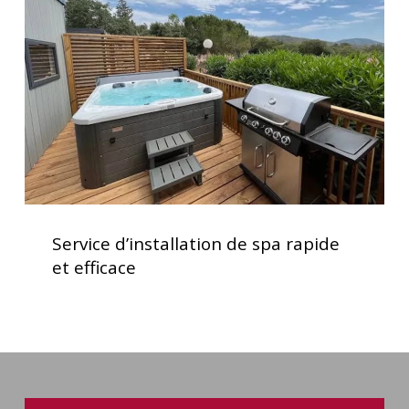
spa
rapide
et
efficace
Service
d’installation
Service d’installation de spa rapide
de
et efficace
spa
rapide
et
efficace