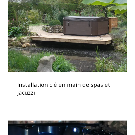
en
main
de
spas
et
jacuzzi
Installation
clé
Installation clé en main de spas et
en
jacuzzi
main
de
spas
et
Spas
jacuzzi
avec