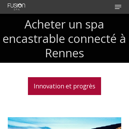
Skip
Menu
to
main
Acheter
un
spa
content
encastrable
connecté
à
Rennes
Innovation et progrès
Spas
haut