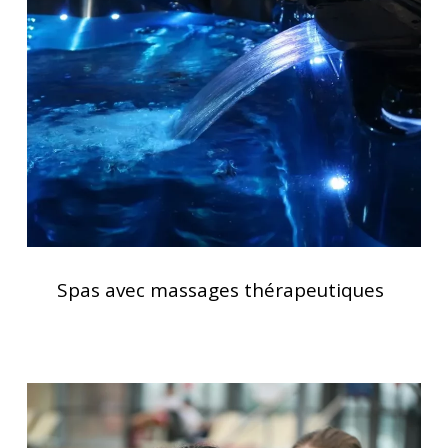
massages
thérapeutiques
Spas
avec
Spas avec massages thérapeutiques
massages
thérapeutiques
Le
spa,
bien-