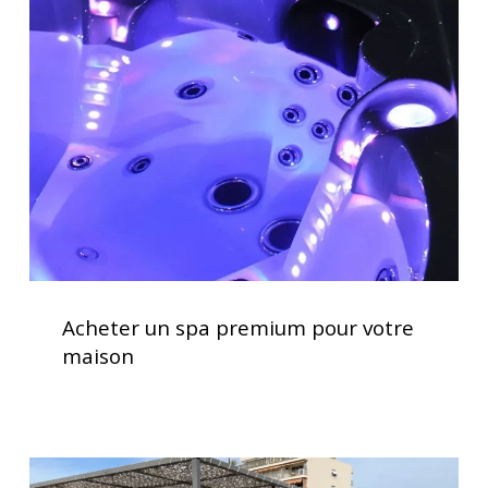
d’utilisation
spa
premium
pour
votre
maison
Acheter
un
Acheter un spa premium pour votre
spa
maison
premium
pour
votre
maison
Installation