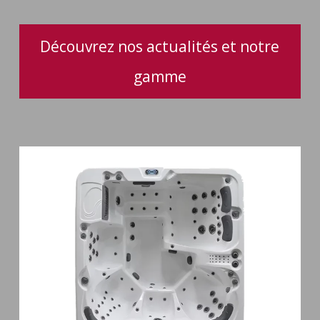
Découvrez nos actualités et notre
gamme
Spa
6
places
Silenzio
77
jets
et
cascade