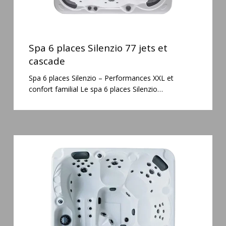
Spa
6
Spa 6 places Silenzio 77 jets et
places
cascade
Silenzio
Spa 6 places Silenzio – Performances XXL et
77
confort familial Le spa 6 places Silenzio…
jets
et
cascade
Spa
5
places
Maguana
64
jets
massage