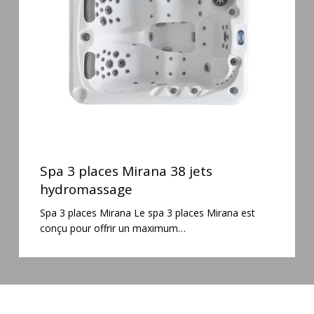
38
jets
hydromassage
Spa
3
Spa 3 places Mirana 38 jets
places
hydromassage
Mirana
Spa 3 places Mirana Le spa 3 places Mirana est
38
conçu pour offrir un maximum…
jets
hydromassage