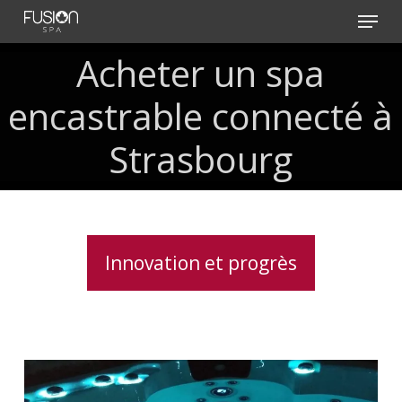
Skip
Menu
to
main
Acheter un spa
content
encastrable connecté à
Strasbourg
Innovation et progrès
Lève
couverture