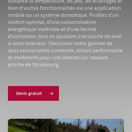
distance la température, les jets, les éclairages et
bien d'autres fonctionnalités via une application
mobile ou un système domotique. Profitez d’un
confort optimal, d’une consommation
énergétique maîtrisée et d’une facilité
d’utilisation, tout en ajoutant une touche de luxe
à votre extérieur. Découvrez notre gamme de
spas encastrables connectés, alliant performance
et modernité pour une détente sur-mesure
proche de Strasbourg.
Devis gratuit