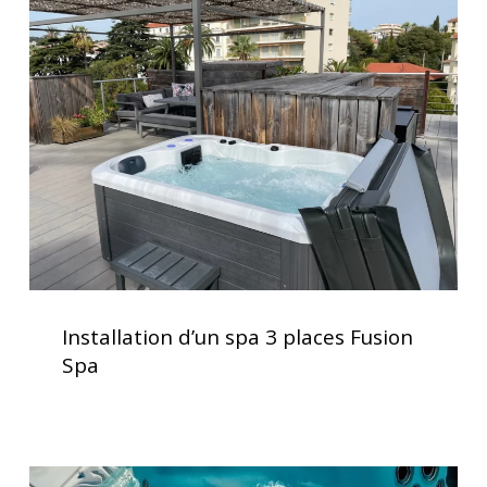
d’un
spa
3
places
Fusion
Spa
Installation
d’un
Installation d’un spa 3 places Fusion
spa
Spa
3
places
Fusion
Spa
Vérification