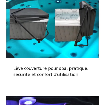
pour
spa,
pratique,
sécurité
et
confort
d’utilisation
Lève
couverture
Lève couverture pour spa, pratique,
pour
sécurité et confort d’utilisation
spa,
pratique,
sécurité
et
Acheter
confort
un