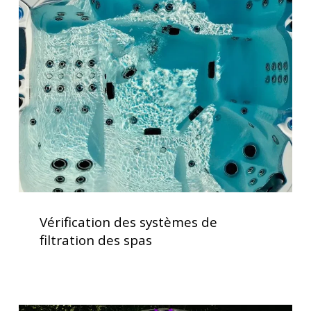
des
systèmes
de
filtration
des
spas
Vérification
des
Vérification des systèmes de
systèmes
filtration des spas
de
filtration
des
spas