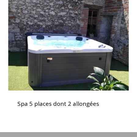
Spa
5
places
dont
2
allongées
Spa
5
Spa 5 places dont 2 allongées
places
dont
2
allongées