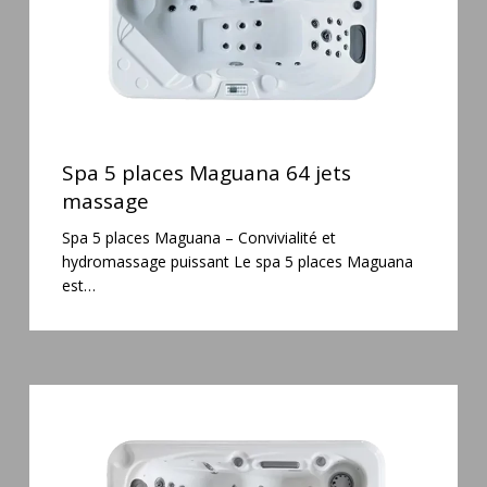
Spa
5
Spa 5 places Maguana 64 jets
places
massage
Maguana
Spa 5 places Maguana – Convivialité et
64
hydromassage puissant Le spa 5 places Maguana
jets
est…
massage
Spa
3
places
Mirana