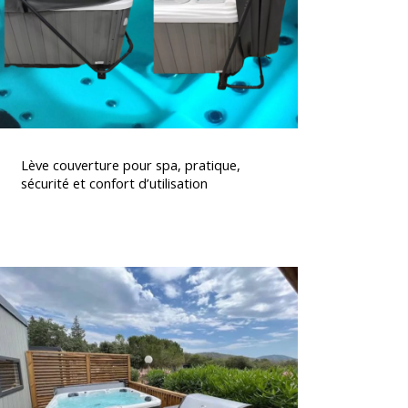
écurité
t
confort
’utilisation
Lève
couverture
Lève couverture pour spa, pratique,
pour
sécurité et confort d’utilisation
spa,
pratique,
écurité
t
ervice
confort
’installation
’utilisation
de
spa
rapide
t
fficace