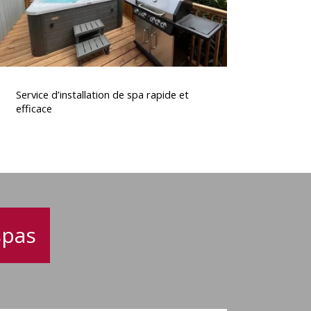
ervice
’installation
Service d’installation de spa rapide et
de
efficace
spa
rapide
t
fficace
spas