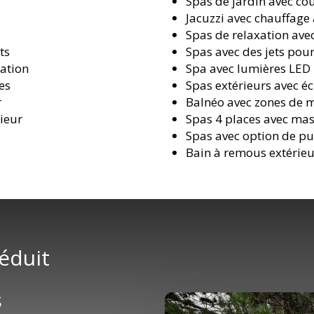
Spas de jardin avec cou
Jacuzzi avec chauffage
Spas de relaxation avec
ts
Spas avec des jets pou
ation
Spa avec lumières LED
es
Spas extérieurs avec éc
r
Balnéo avec zones de 
rieur
Spas 4 places avec ma
Spas avec option de pur
Bain à remous extérie
réduit
s