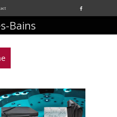
Facebook
tact
es-Bains
me
Lève
couverture
pour
spa,
pratique,