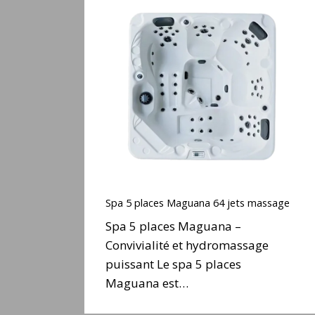
Spa
5
places
Maguana
64
jets
massage
Spa
5
Spa 5 places Maguana 64 jets massage
places
Spa 5 places Maguana –
Maguana
Convivialité et hydromassage
64
puissant Le spa 5 places
jets
massage
Maguana est…