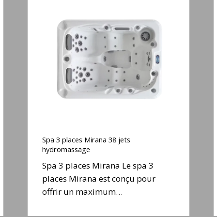
Spa
3
places
Mirana
S
38
jets
j
hydromassage
e
Spa
3
Spa 3 places Mirana 38 jets
places
hydromassage
Mirana
S
Spa 3 places Mirana Le spa 3
38
places Mirana est conçu pour
jets
j
offrir un maximum…
hydromassage
e