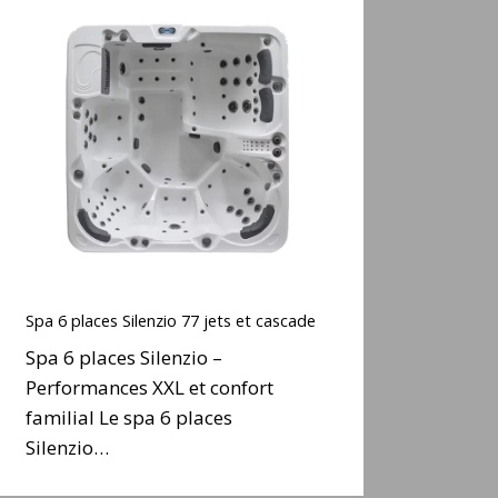
Spa
6
places
ilenzio
77
ets
t
cascade
Spa
6
Spa 6 places Silenzio 77 jets et cascade
places
Spa 6 places Silenzio –
ilenzio
Performances XXL et confort
77
familial Le spa 6 places
ets
t
Silenzio…
cascade