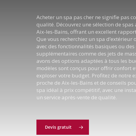
Acheter un spa pas cher ne signifie pas 
qualité. Découvrez une sélection de spas
Aix-les-Bains, offrant un excellent rapport
Que vous recherchiez un spa d’extérieur o
avec des fonctionnalités basiques ou de
supplémentaires comme des jets de mas
avons des options adaptées à tous les bu
modèles sont conçus pour offrir confort e
exploser votre budget. Profitez de notre e
proche de Aix-les-Bains et de conseils pou
spa idéal à prix compétitif, avec une instal
un service après-vente de qualité.
Devis gratuit