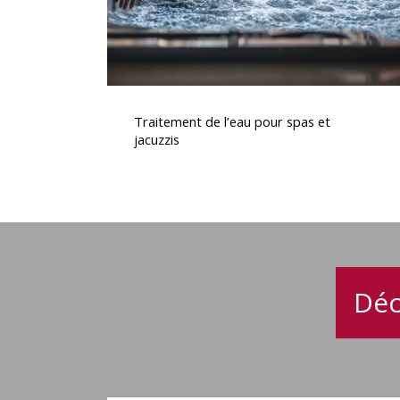
Traitement
de
Traitement de l’eau pour spas et
l’eau
jacuzzis
pour
spas
et
jacuzzis
Déc