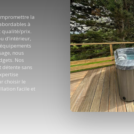
compromettre la
 abordables à
 qualité/prix.
u d’intérieur,
s équipements
sage, nous
dgets. Nos
t détente sans
xpertise
r choisir le
lation facile et