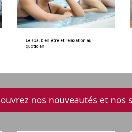
quotidien
Le
S
spa,
d
Le spa, bien-être et relaxation au
bien-
quotidien
être
et
relaxation
e
au
e
quotidien
ouvrez nos nouveautés et nos 