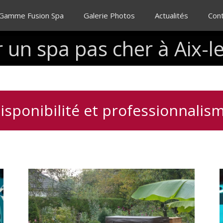
 Gamme Fusion Spa
Galerie Photos
Actualités
Con
r
un
spa
pas
cher
à
Aix-l
isponibilité et professionnalis
Installation
clé
en
main
de