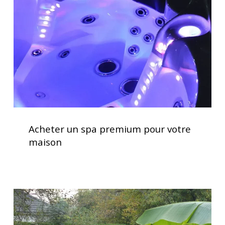
premium
pour
votre
maison
Acheter
un
Acheter un spa premium pour votre
spa
maison
premium
pour
votre
maison
Installation
clé
en