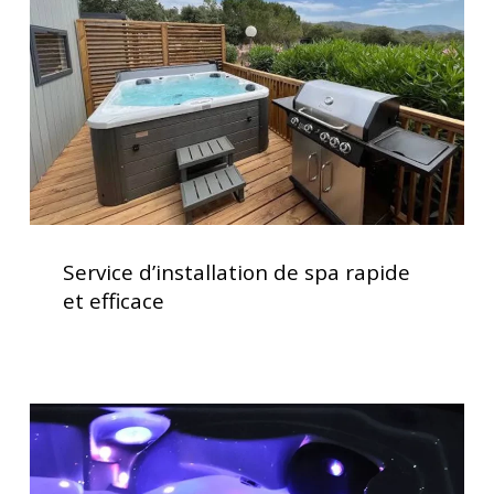
rapide
et
efficace
Service
d’installation
Service d’installation de spa rapide
de
et efficace
spa
rapide
et
efficace
Acheter
un
spa