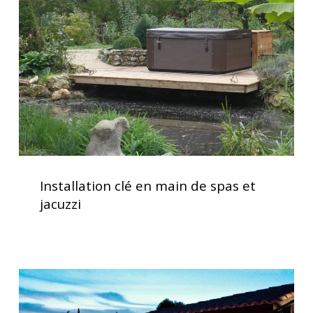
main
de
spas
et
jacuzzi
Installation
clé
Installation clé en main de spas et
en
jacuzzi
main
de
spas
et
Spas
jacuzzi
haut
de