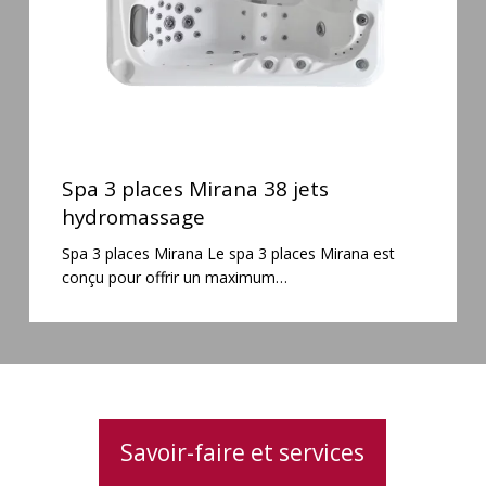
Spa
3
Spa 3 places Mirana 38 jets
places
hydromassage
Mirana
Spa 3 places Mirana Le spa 3 places Mirana est
38
conçu pour offrir un maximum…
jets
hydromassage
Savoir-faire et services