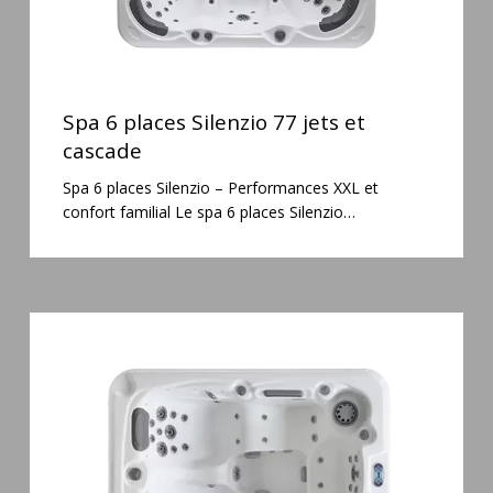
Spa
6
Spa 6 places Silenzio 77 jets et
places
cascade
Silenzio
Spa 6 places Silenzio – Performances XXL et
77
confort familial Le spa 6 places Silenzio…
jets
et
cascade
Spa
3
places
Mirana
38
jets
hydromassage