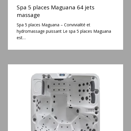
5
Spa 5 places Maguana 64 jets
places
massage
Maguana
Spa 5 places Maguana – Convivialité et
64
hydromassage puissant Le spa 5 places Maguana
jets
est…
massage
Spa
6
places
Silenzio
77
jets
et
cascade