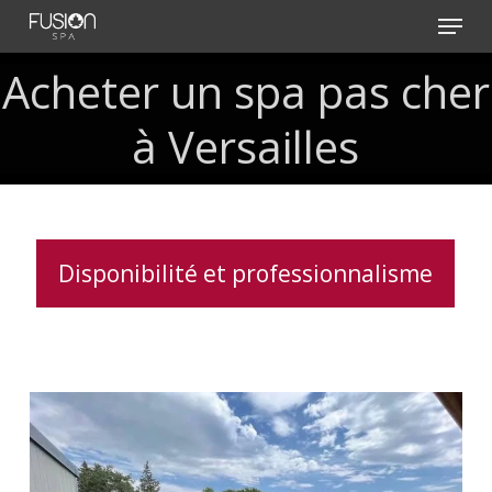
Skip
Menu
to
main
Acheter
un
spa
pas
cher
content
à
Versailles
Disponibilité et professionnalisme
Service
d’installation
de
spa