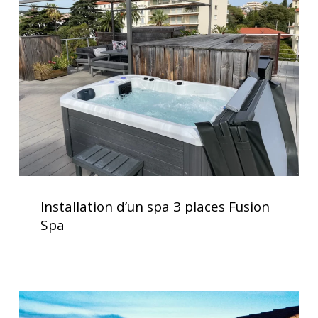
spa
3
places
Fusion
Spa
Installation
d’un
Installation d’un spa 3 places Fusion
spa
Spa
3
places
Fusion
Spa
Spas
haut