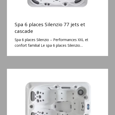
Spa
6
Spa 6 places Silenzio 77 jets et
places
cascade
Silenzio
Spa 6 places Silenzio – Performances XXL et
77
confort familial Le spa 6 places Silenzio…
jets
et
cascade
Spa
3
places
Mirana
38
jets
hydromassage