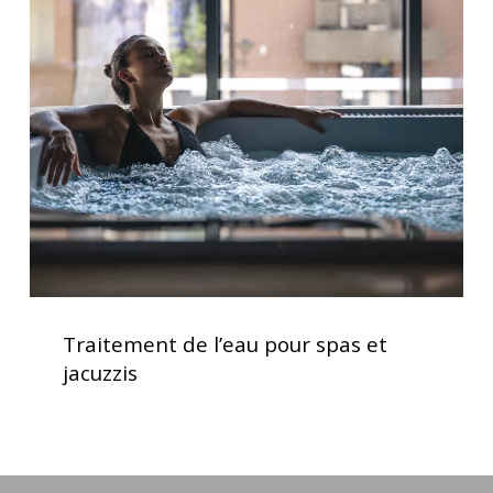
de
pour
l’eau
votre
pour
spa
spas
et
jacuzzis
Traitement
de
Traitement de l’eau pour spas et
l’eau
jacuzzis
pour
spas
et
jacuzzis