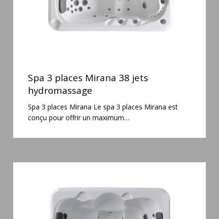
Spa
3
Spa 3 places Mirana 38 jets
places
hydromassage
Mirana
Spa 3 places Mirana Le spa 3 places Mirana est
38
conçu pour offrir un maximum…
jets
hydromassage
Spa
3
places
Plug
&