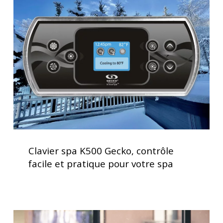
K500
Gecko,
contrôle
facile
et
pratique
pour
votre
spa
Clavier
spa
Clavier spa K500 Gecko, contrôle
K500
facile et pratique pour votre spa
Gecko,
contrôle
facile
et
Traitement
pratique