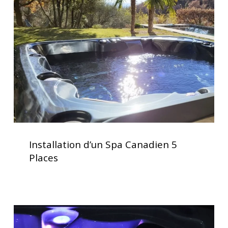
Spa
Canadien
5
Places
Installation
d’un
Installation d’un Spa Canadien 5
Spa
Places
Canadien
5
Places
Acheter
un