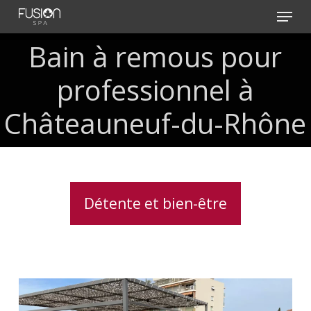
Skip
Menu
to
main
Bain à remous pour
content
professionnel à
Châteauneuf-du-Rhône
Détente et bien-être
Installation
d’un