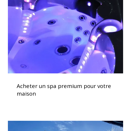
spa
premium
pour
votre
maison
Acheter
un
Acheter un spa premium pour votre
spa
maison
premium
pour
votre
maison
Clavier
spa