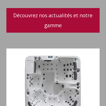
Découvrez nos actualités et notre
gamme
Spa
6
places
Silenzio
77
jets
et
cascade