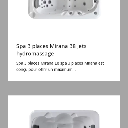
Spa
3
Spa 3 places Mirana 38 jets
places
hydromassage
Mirana
Spa 3 places Mirana Le spa 3 places Mirana est
38
conçu pour offrir un maximum…
jets
hydromassage
Spa
3
places
Plug
&