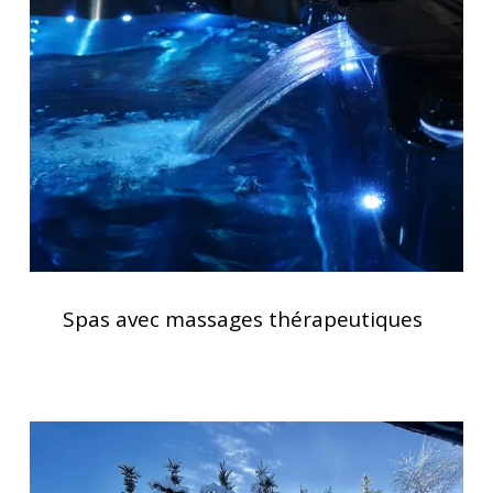
massages
thérapeutiques
Spas
avec
Spas avec massages thérapeutiques
massages
thérapeutiques
Clavier
spa
K500