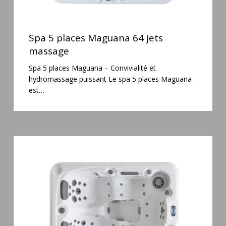
Spa
5
Spa 5 places Maguana 64 jets
places
massage
Maguana
Spa 5 places Maguana – Convivialité et
64
hydromassage puissant Le spa 5 places Maguana
jets
est…
massage
Spa
3
places
Mirana
38
jets
hydromassage