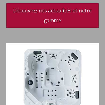
Découvrez nos actualités et notre
gamme
Spa
5
places
Maguana
64
jets
massage