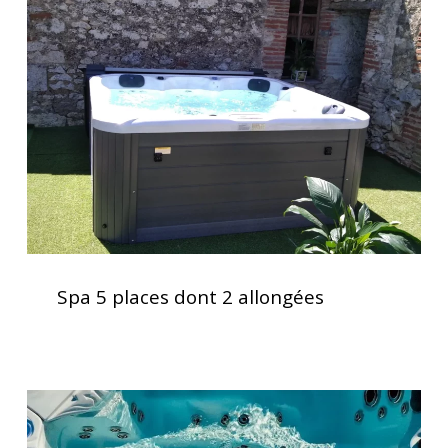
places
dont
2
allongées
Spa
5
Spa 5 places dont 2 allongées
places
dont
2
allongées
Vérification
des