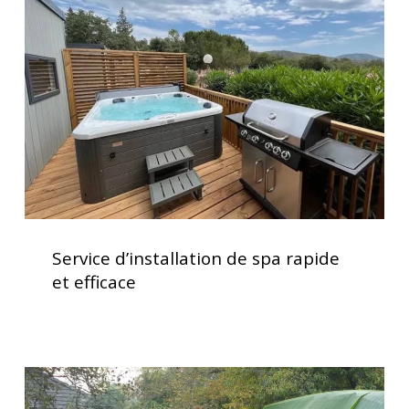
de
votre
spa
spa
rapide
et
efficace
Service
d’installation
Service d’installation de spa rapide
de
et efficace
spa
rapide
et
efficace
Installation
clé