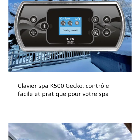
Gecko,
contrôle
facile
et
pratique
pour
votre
spa
Clavier
spa
Clavier spa K500 Gecko, contrôle
K500
facile et pratique pour votre spa
Gecko,
contrôle
facile
et
Service
pratique
d’installation
pour