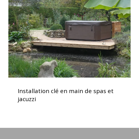
en
main
de
spas
et
jacuzzi
Installation
clé
Installation clé en main de spas et
en
jacuzzi
main
de
spas
et
jacuzzi