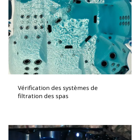
systèmes
de
filtration
des
spas
Vérification
des
Vérification des systèmes de
systèmes
filtration des spas
de
filtration
des
spas
Spas
avec