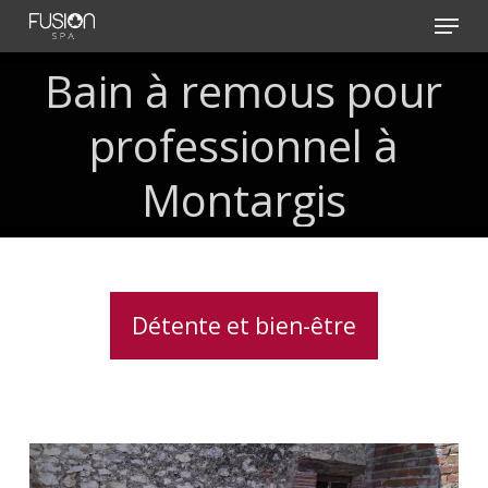
Skip
Menu
to
main
Bain
à
remous
pour
content
professionnel
à
Montargis
Détente et bien-être
Spa
5