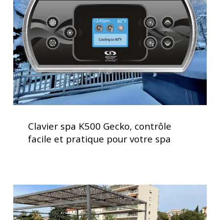
Gecko,
contrôle
facile
et
pratique
pour
votre
spa
Clavier
spa
Clavier spa K500 Gecko, contrôle
K500
facile et pratique pour votre spa
Gecko,
contrôle
facile
et
Installation
pratique
d’un
pour
spa
votre