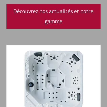
Découvrez nos actualités et notre
gamme
Spa
5
places
Maguana
64
jets
massage