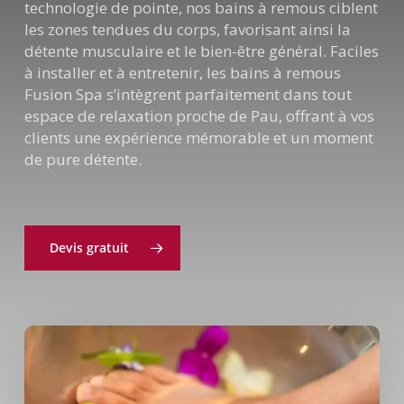
technologie de pointe, nos bains à remous ciblent
les zones tendues du corps, favorisant ainsi la
détente musculaire et le bien-être général. Faciles
à installer et à entretenir, les bains à remous
Fusion Spa s’intègrent parfaitement dans tout
espace de relaxation proche de Pau, offrant à vos
clients une expérience mémorable et un moment
de pure détente.
Devis gratuit