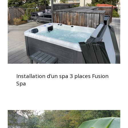
3
spa
places
Fusion
Spa
Installation
d’un
Installation d’un spa 3 places Fusion
spa
Spa
3
places
Fusion
Spa
Installation
clé
en