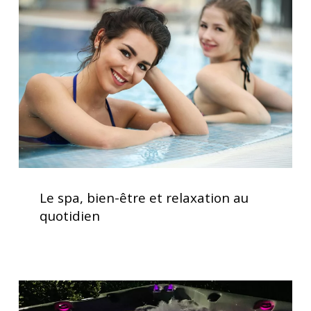
bien-
être
et
relaxation
au
quotidien
Le
spa,
Le spa, bien-être et relaxation au
bien-
quotidien
être
et
relaxation
au
Spas
quotidien
avec