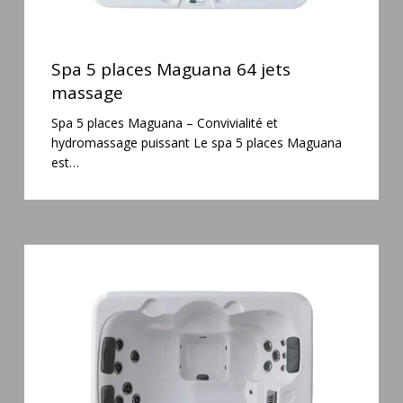
Spa
5
Spa 5 places Maguana 64 jets
places
massage
Maguana
Spa 5 places Maguana – Convivialité et
64
hydromassage puissant Le spa 5 places Maguana
jets
est…
massage
Spa
3
places
Plug
&
Play
Pianosa