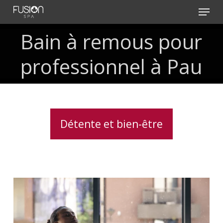
Skip
Menu
to
main
Bain
à
remous
pour
content
professionnel
à
Pau
Détente et bien-être
Traitement
de
l’eau
pour