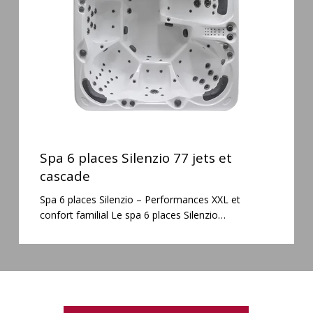
jets
et
cascade
Spa
6
Spa 6 places Silenzio 77 jets et
places
cascade
Silenzio
Spa 6 places Silenzio – Performances XXL et
77
confort familial Le spa 6 places Silenzio…
jets
et
cascade