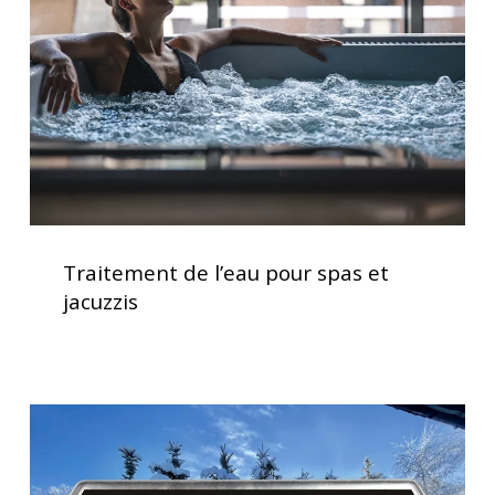
spas
et
jacuzzis
Traitement
de
Traitement de l’eau pour spas et
l’eau
jacuzzis
pour
spas
et
jacuzzis
Clavier
spa
K500