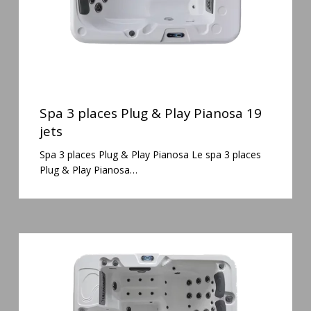
19
jets
Spa
3
Spa 3 places Plug & Play Pianosa 19
places
jets
Plug
Spa 3 places Plug & Play Pianosa Le spa 3 places
&
Plug & Play Pianosa…
Play
Pianosa
19
jets
Spa
6
places
Silenzio
77