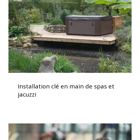
main
de
spas
et
jacuzzi
Installation
clé
Installation clé en main de spas et
en
jacuzzi
main
de
spas
et
Le
jacuzzi
spa,