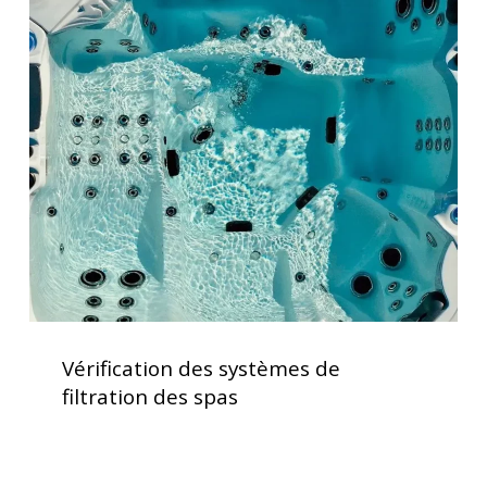
Vérification
des
systèmes
de
filtration
des
spas
Vérification
des
Vérification des systèmes de
systèmes
filtration des spas
de
filtration
des