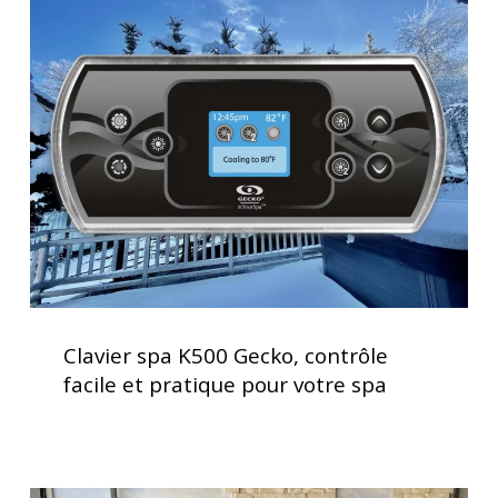
spa
K500
Gecko,
contrôle
facile
et
pratique
pour
votre
spa
Clavier
spa
Clavier spa K500 Gecko, contrôle
K500
facile et pratique pour votre spa
Gecko,
contrôle
facile
et