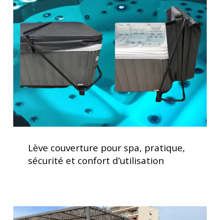
pour
spa,
pratique,
sécurité
et
confort
d’utilisation
Lève
couverture
Lève couverture pour spa, pratique,
pour
sécurité et confort d’utilisation
spa,
pratique,
sécurité
et
Installation
confort