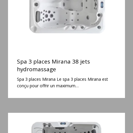
hydromassage
Spa
3
Spa 3 places Mirana 38 jets
places
hydromassage
Mirana
Spa 3 places Mirana Le spa 3 places Mirana est
38
conçu pour offrir un maximum…
jets
hydromassage
Spa
6
places