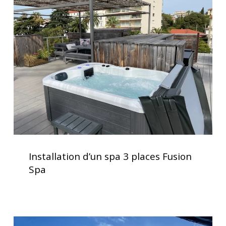
d’un
d’utilisation
spa
3
places
Fusion
Spa
Installation
d’un
Installation d’un spa 3 places Fusion
spa
Spa
3
places
Fusion
Spa
Clavier