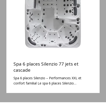
Silenzio
77
jets
et
cascade
Spa
6
Spa 6 places Silenzio 77 jets et
places
cascade
Silenzio
Spa 6 places Silenzio – Performances XXL et
77
confort familial Le spa 6 places Silenzio…
jets
et
cascade