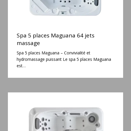
Spa
5
Spa 5 places Maguana 64 jets
places
massage
Maguana
Spa 5 places Maguana – Convivialité et
64
hydromassage puissant Le spa 5 places Maguana
jets
est…
massage
Spa
3
places
Mirana
38
jets