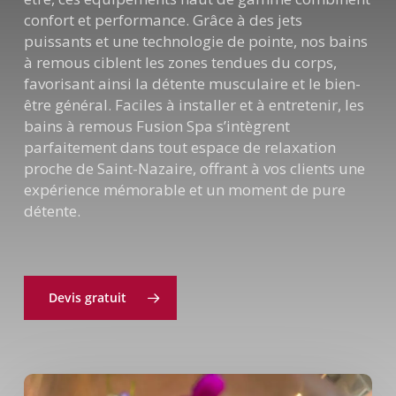
confort et performance. Grâce à des jets
puissants et une technologie de pointe, nos bains
à remous ciblent les zones tendues du corps,
favorisant ainsi la détente musculaire et le bien-
être général. Faciles à installer et à entretenir, les
bains à remous Fusion Spa s’intègrent
parfaitement dans tout espace de relaxation
proche de Saint-Nazaire, offrant à vos clients une
expérience mémorable et un moment de pure
détente.
Devis gratuit