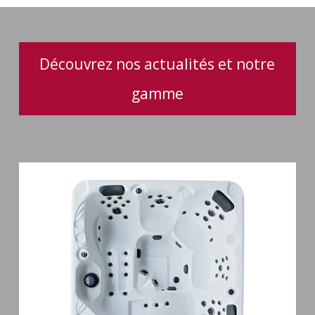
spas
Découvrez nos actualités et notre
gamme
Spa
5
places
Maguana
64
jets
massage