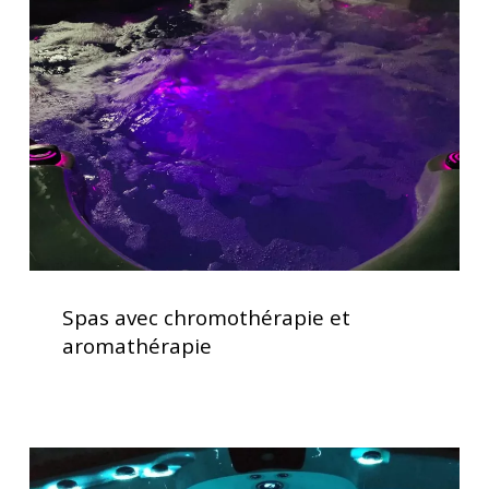
chromothérapie
et
aromathérapie
Spas
avec
Spas avec chromothérapie et
chromothérapie
aromathérapie
et
aromathérapie
Lève
couverture