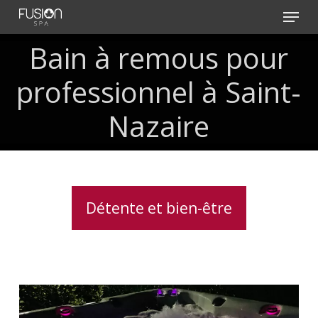
Skip
Menu
to
main
Bain à remous pour
content
professionnel à Saint-
Nazaire
Détente et bien-être
Spas
avec