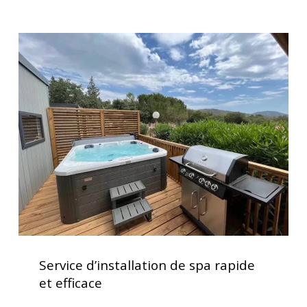
votre
maison
Service
d’installation
de
spa
rapide
et
efficace
Service
d’installation
Service d’installation de spa rapide
de
et efficace
spa