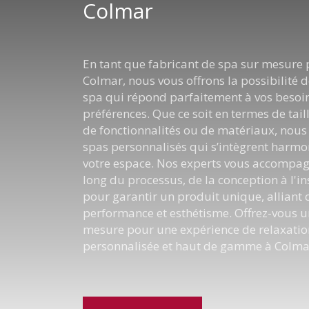
Colmar
En tant que fabricant de spa sur mesure
Colmar, nous vous offrons la possibilité 
spa qui répond parfaitement à vos besoin
préférences. Que ce soit en termes de tail
de fonctionnalités ou de matériaux, nous
spas personnalisés qui s’intègrent harm
votre espace. Nos experts vous accompag
long du processus, de la conception à l'in
pour garantir un produit unique, alliant 
performance et esthétisme. Offrez-vous u
mesure pour une expérience de relaxatio
personnalisée et haut de gamme à Colma