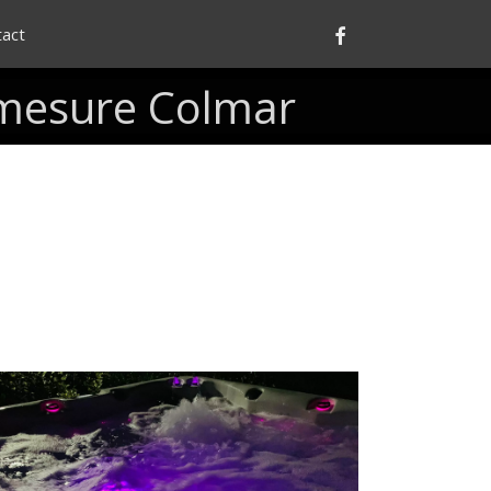
Facebook
tact
mesure
Colmar
Spas
avec
chromothérapie
t
aromathérapie