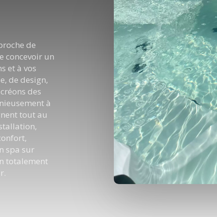
 proche de
de concevoir un
s et à vos
le, de design,
 créons des
onieusement à
nent tout au
stallation,
confort,
n spa sur
n totalement
r.