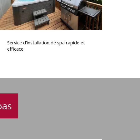
ervice
’installation
Service d’installation de spa rapide et
de
efficace
spa
rapide
t
fficace
pas