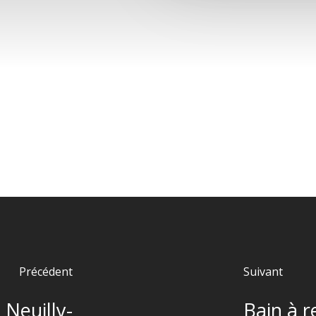
Précédent
Suivant
 Neuilly-
Bain à 