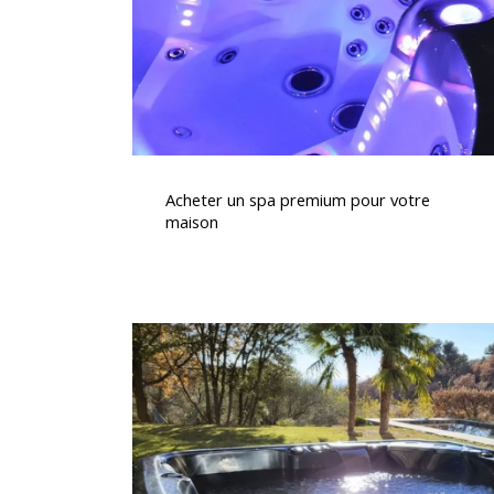
votre
maison
Acheter
un
Acheter un spa premium pour votre
spa
maison
premium
pour
votre
maison
Installation
d’un
Spa
Canadien
5
Places