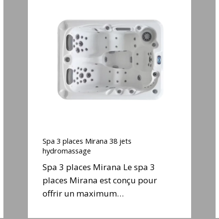
Spa
3
places
Mirana
38
jets
j
hydromassage
Spa
3
Spa 3 places Mirana 38 jets
places
hydromassage
Mirana
Spa 3 places Mirana Le spa 3
38
places Mirana est conçu pour
jets
j
offrir un maximum…
hydromassage