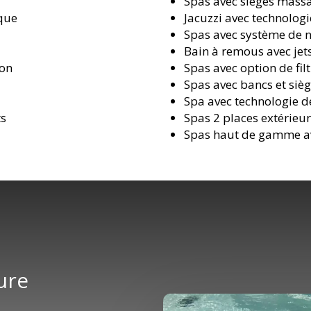
Spas avec sièges massa
ique
Jacuzzi avec technolog
Spas avec système de 
Bain à remous avec jet
ion
Spas avec option de fil
Spas avec bancs et sièg
Spa avec technologie de
ts
Spas 2 places extérieu
Spas haut de gamme av
ure