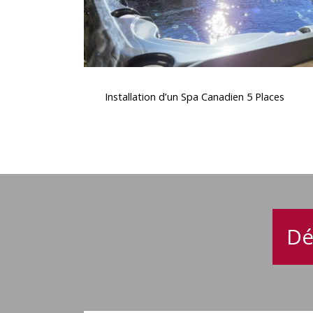
Installation
d’un
Installation d’un Spa Canadien 5 Places
Spa
Canadien
5
Places
Dé