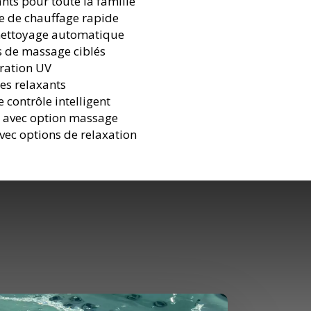
nts pour toute la famille
ie de chauffage rapide
nettoyage automatique
s de massage ciblés
tration UV
es relaxants
 contrôle intelligent
r avec option massage
ec options de relaxation