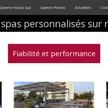
 Gamme Fusion Spa
Galerie Photos
Actualités
Con
spas
personnalisés
sur
Fiabilité et performance
Installation
d’un
spa
3
e
places