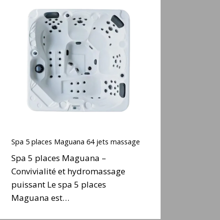
Spa
5
places
Maguana
64
ets
massage
Spa
5
Spa 5 places Maguana 64 jets massage
places
Spa 5 places Maguana –
Maguana
Convivialité et hydromassage
64
puissant Le spa 5 places
ets
massage
Maguana est…