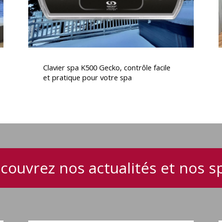
pratique
pour
votre
spa
Clavier
S
spa
d
Clavier spa K500 Gecko, contrôle facile
K500
et pratique pour votre spa
Gecko,
contrôle
facile
e
et
e
pratique
pour
votre
couvrez nos actualités et nos s
spa