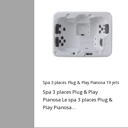
Spa
3
places
Plug
&
Play
Pianosa
19
jets
Spa
3
Spa 3 places Plug & Play Pianosa 19 jets
places
Spa 3 places Plug & Play
Plug
Pianosa Le spa 3 places Plug &
&
Play Pianosa…
Play
Pianosa
19