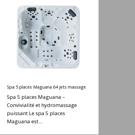
Spa
5
places
Maguana
64
ets
massage
Spa
5
Spa 5 places Maguana 64 jets massage
places
Spa 5 places Maguana –
Maguana
Convivialité et hydromassage
64
puissant Le spa 5 places
ets
massage
Maguana est…