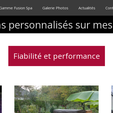
 Gamme Fusion Spa
Galerie Photos
Actualités
Con
as
personnalisés
sur
mes
Fiabilité et performance
Installation
S
clé
d
en
main
de