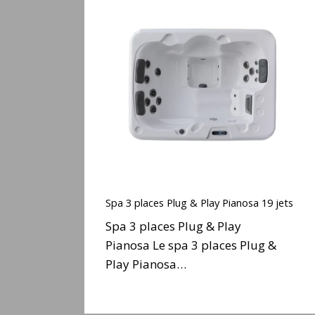
Spa
3
places
Plug
&
Play
Pianosa
19
jets
Spa
3
Spa 3 places Plug & Play Pianosa 19 jets
places
Spa 3 places Plug & Play
Plug
Pianosa Le spa 3 places Plug &
&
Play Pianosa…
Play
Pianosa
19