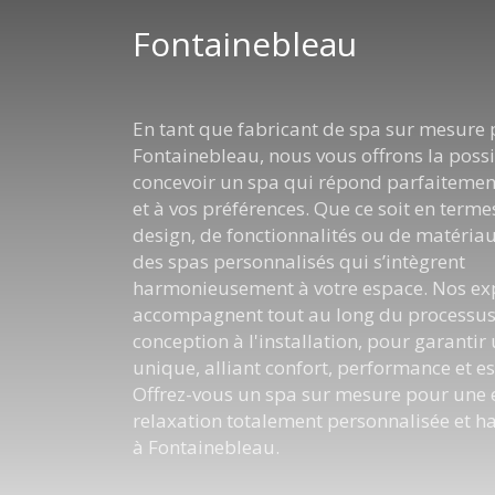
Fontainebleau
En tant que fabricant de spa sur mesure
Fontainebleau, nous vous offrons la possi
concevoir un spa qui répond parfaitemen
et à vos préférences. Que ce soit en termes
design, de fonctionnalités ou de matéria
des spas personnalisés qui s’intègrent
harmonieusement à votre espace. Nos ex
accompagnent tout au long du processus,
conception à l'installation, pour garantir
unique, alliant confort, performance et e
Offrez-vous un spa sur mesure pour une 
relaxation totalement personnalisée et 
à Fontainebleau.