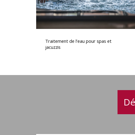
Traitement
de
Traitement de l’eau pour spas et
l’eau
jacuzzis
pour
spas
et
jacuzzis
Dé