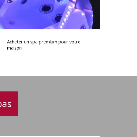
Acheter
un
Acheter un spa premium pour votre
spa
maison
premium
pour
otre
maison
pas