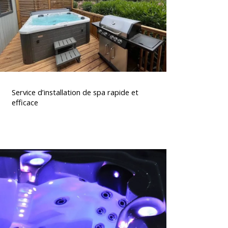
t
fficace
ervice
’installation
Service d’installation de spa rapide et
de
efficace
spa
rapide
t
fficace
Acheter
un
spa
premium
pour
otre
maison