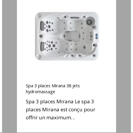
Spa
3
places
Mirana
38
jets
j
hydromassage
Spa
3
Spa 3 places Mirana 38 jets
places
hydromassage
Mirana
Spa 3 places Mirana Le spa 3
38
places Mirana est conçu pour
jets
j
offrir un maximum…
hydromassage