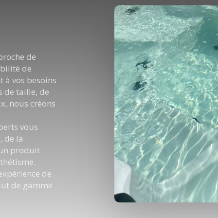
 proche de
bilité de
t à vos besoins
 de taille, de
ux, nous créons
perts vous
 de la
 un produit
sthétisme.
expérience de
haut de gamme