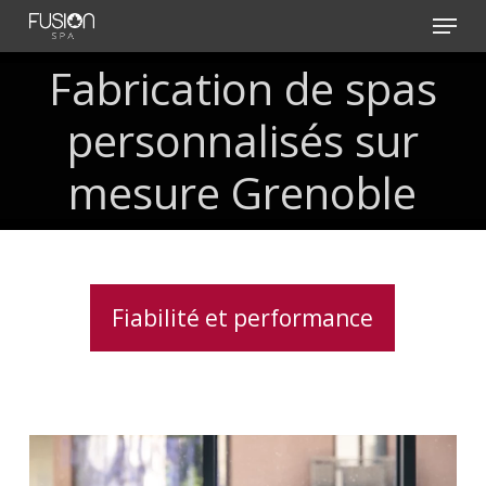
Skip
Menu
to
main
Fabrication de spas
content
personnalisés sur
mesure Grenoble
Fiabilité et performance
Traitement
de