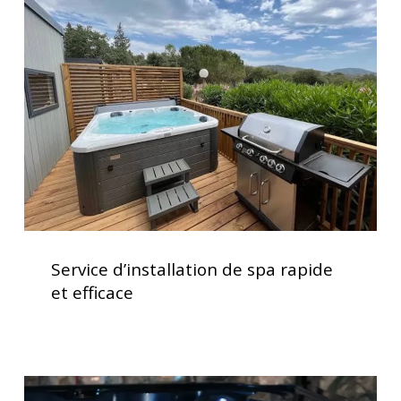
de
spa
rapide
et
efficace
Service
d’installation
Service d’installation de spa rapide
de
et efficace
spa
rapide
et
efficace
Spas