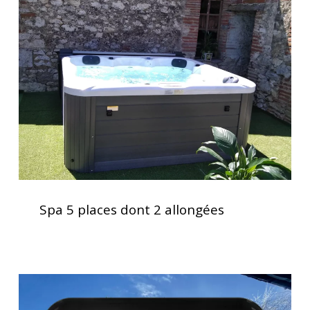
places
dont
2
allongées
Spa
5
Spa 5 places dont 2 allongées
places
dont
2
allongées
Clavier
spa