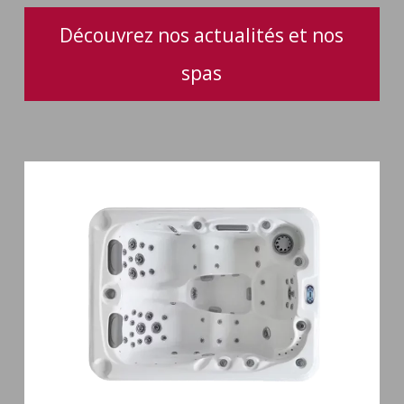
Découvrez nos actualités et nos
spas
Spa
3
places
Mirana
38
jets
hydromassage