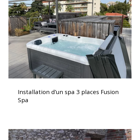
spa
3
places
Fusion
Spa
Installation
d’un
Installation d’un spa 3 places Fusion
spa
Spa
3
places
Fusion
Spa
Spa
5