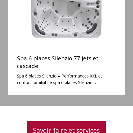
et
cascade
Spa
6
Spa 6 places Silenzio 77 jets et
places
cascade
Silenzio
Spa 6 places Silenzio – Performances XXL et
77
confort familial Le spa 6 places Silenzio…
jets
et
cascade
Savoir-faire et services