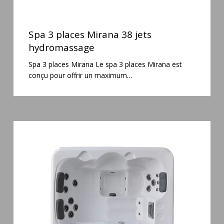
Spa
3
Spa 3 places Mirana 38 jets
places
hydromassage
Mirana
Spa 3 places Mirana Le spa 3 places Mirana est
38
conçu pour offrir un maximum…
jets
hydromassage
Spa
3
places
Plug
&
Play
Pianosa
19
jets