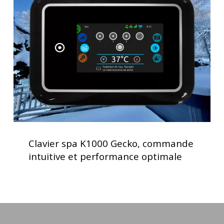
K1000
Gecko,
commande
intuitive
et
performance
optimale
Clavier
spa
Clavier spa K1000 Gecko, commande
K1000
intuitive et performance optimale
Gecko,
commande
intuitive
et
performance
optimale