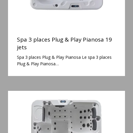
Spa
3
Spa 3 places Plug & Play Pianosa 19
places
jets
Plug
Spa 3 places Plug & Play Pianosa Le spa 3 places
&
Plug & Play Pianosa…
Play
Pianosa
19
jets
Spa
6
places
Silenzio
77
jets