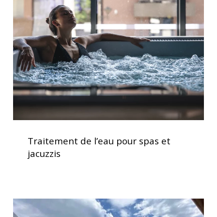
l’eau
pour
spas
et
jacuzzis
Traitement
de
Traitement de l’eau pour spas et
l’eau
jacuzzis
pour
spas
et
jacuzzis
Service
d’installation