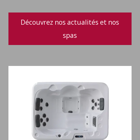
Découvrez nos actualités et nos
spas
Spa
3
places
Plug
&
Play
Pianosa
19
jets