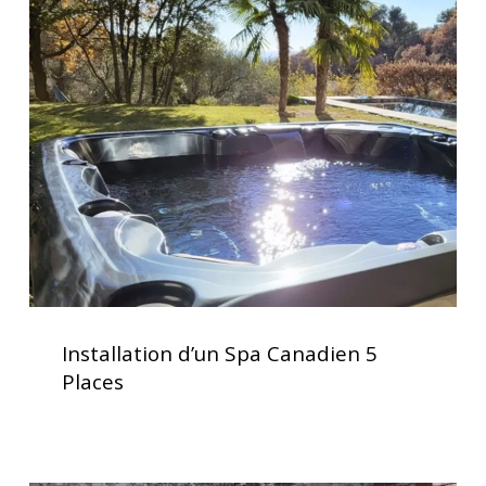
d’un
Spa
Canadien
5
Places
Installation
d’un
Installation d’un Spa Canadien 5
Spa
Places
Canadien
5
Places