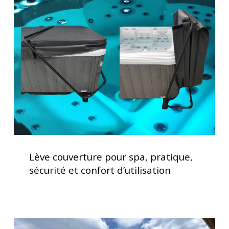
couverture
pour
spa,
pratique,
sécurité
et
confort
d’utilisation
Lève
couverture
Lève couverture pour spa, pratique,
pour
sécurité et confort d’utilisation
spa,
pratique,
sécurité
et
Service
confort