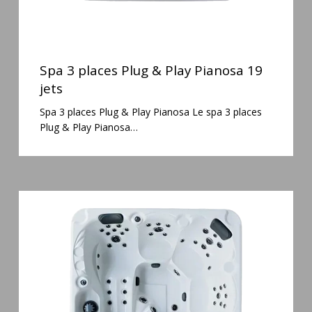
Spa
3
Spa 3 places Plug & Play Pianosa 19
places
jets
Plug
Spa 3 places Plug & Play Pianosa Le spa 3 places
&
Plug & Play Pianosa…
Play
Pianosa
19
jets
Spa
5
places
Maguana
64
jets
massage