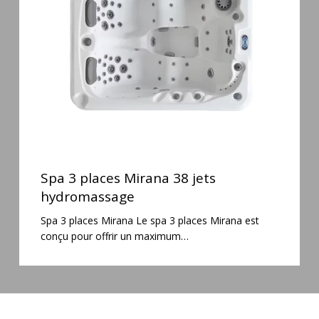
38
jets
hydromassage
Spa
3
Spa 3 places Mirana 38 jets
places
hydromassage
Mirana
Spa 3 places Mirana Le spa 3 places Mirana est
38
conçu pour offrir un maximum…
jets
hydromassage