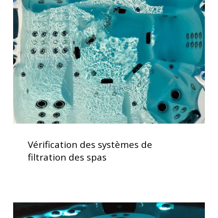
systèmes
de
filtration
des
spas
Vérification
des
Vérification des systèmes de
systèmes
filtration des spas
de
filtration
des
spas
Lève