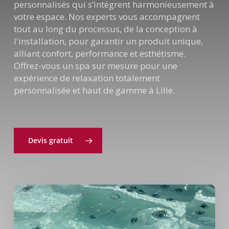
personnalisés qui s’intègrent harmonieusement à
votre espace. Nos experts vous accompagnent
tout au long du processus, de la conception à
l'installation, pour garantir un produit unique,
alliant confort, performance et esthétisme.
Offrez-vous un spa sur mesure pour une
expérience de relaxation totalement
personnalisée et haut de gamme à Lille.
Devis gratuit