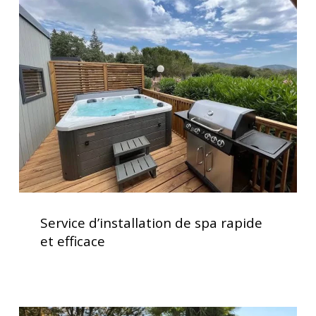
d’installation
d’utilisation
de
spa
rapide
et
efficace
Service
d’installation
Service d’installation de spa rapide
de
et efficace
spa
rapide
et
efficace
Installation