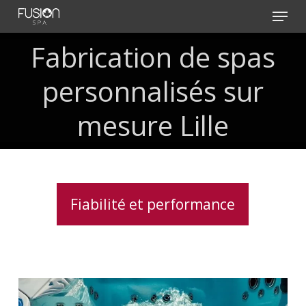
Skip
Menu
to
main
Fabrication
de
spas
content
personnalisés
sur
mesure
Lille
Fiabilité et performance
Vérification
des