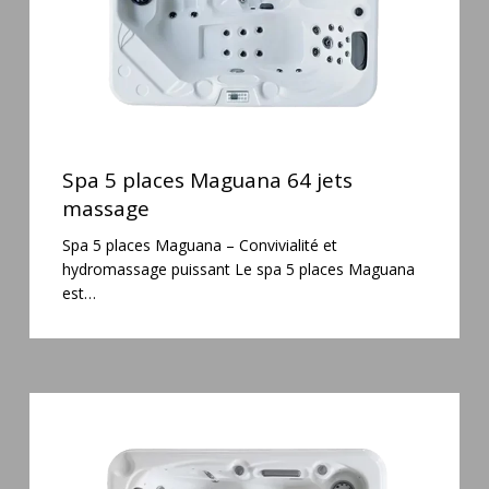
Spa
5
Spa 5 places Maguana 64 jets
places
massage
Maguana
Spa 5 places Maguana – Convivialité et
64
hydromassage puissant Le spa 5 places Maguana
jets
est…
massage
Spa
3
places
Mirana