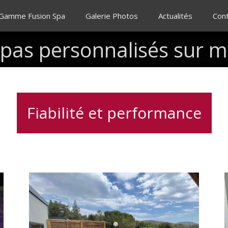
 Gamme Fusion Spa
Galerie Photos
Actualités
Con
spas
personnalisés
sur
m
Fiabilité et performance
Service
d’installation
de
spa
rapide