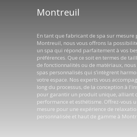
Montreuil
En tant que fabricant de spa sur mesure
Montreuil, nous vous offrons la possibilit
un spa qui répond parfaitement à vos bes
préférences. Que ce soit en termes de tail
de fonctionnalités ou de matériaux, nous
spas personnalisés qui s’intègrent harm
votre espace. Nos experts vous accompag
long du processus, de la conception à l'in
pour garantir un produit unique, alliant 
performance et esthétisme. Offrez-vous u
mesure pour une expérience de relaxatio
personnalisée et haut de gamme à Montre