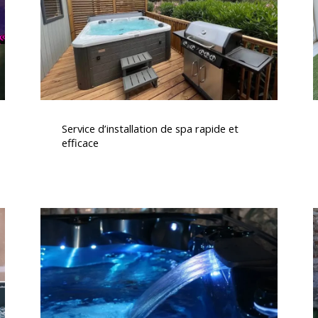
et
efficace
j
Service
d’installation
Service d’installation de spa rapide et
de
efficace
spa
rapide
et
efficace
j
Spas
avec
massages
thérapeutiques