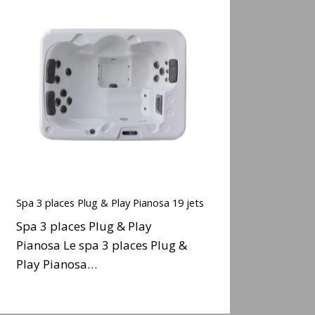
Spa
3
places
Plug
&
Play
Pianosa
19
ets
Spa
3
Spa 3 places Plug & Play Pianosa 19 jets
places
Spa 3 places Plug & Play
Plug
Pianosa Le spa 3 places Plug &
&
Play Pianosa…
Play
Pianosa
19