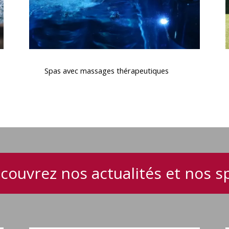
Spas
avec
Spas avec massages thérapeutiques
massages
thérapeutiques
couvrez nos actualités et nos s