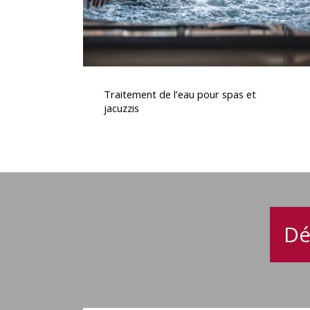
Traitement
de
Traitement de l’eau pour spas et
l’eau
jacuzzis
pour
spas
et
jacuzzis
Dé