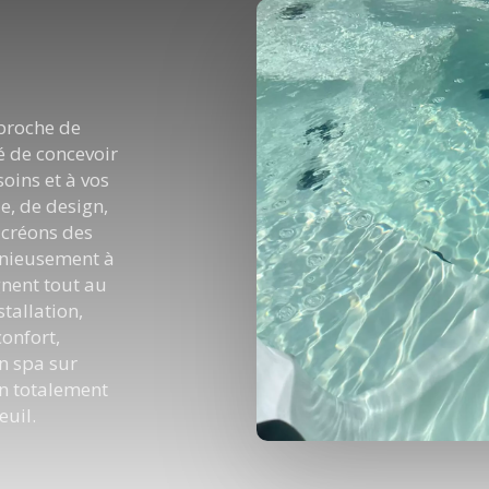
 proche de
é de concevoir
oins et à vos
le, de design,
 créons des
onieusement à
nent tout au
stallation,
confort,
n spa sur
n totalement
uil.