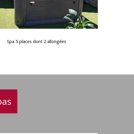
Spa
5
Spa 5 places dont 2 allongées
places
dont
2
allongées
pas