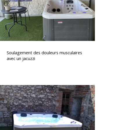
un
acuzzi
Soulagement
des
Soulagement des douleurs musculaires
douleurs
avec un jacuzzi
musculaires
avec
un
acuzzi
Spa
5
places
dont
2
allongées