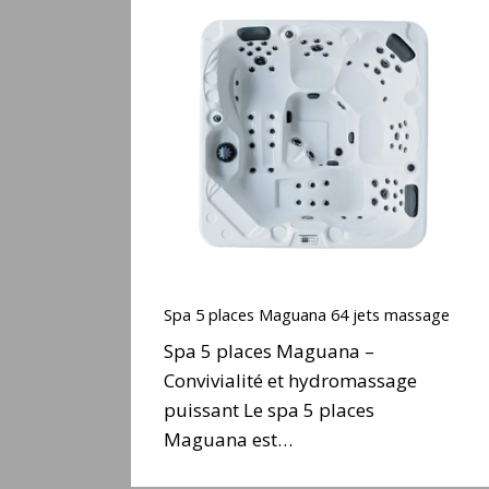
Spa
5
places
Maguana
64
jets
massage
Spa
5
Spa 5 places Maguana 64 jets massage
places
Spa 5 places Maguana –
Maguana
Convivialité et hydromassage
64
puissant Le spa 5 places
jets
massage
Maguana est…