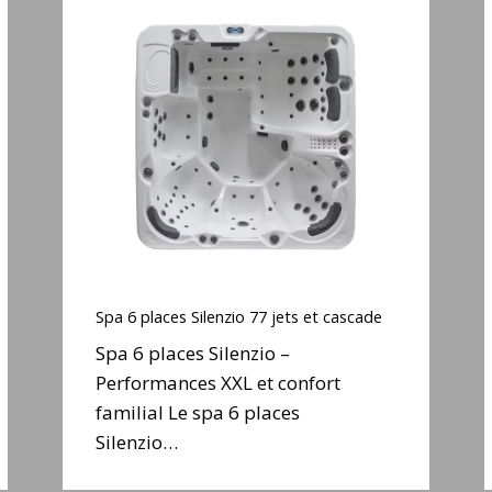
Spa
6
places
Silenzio
77
jets
et
cascade
j
Spa
6
Spa 6 places Silenzio 77 jets et cascade
places
Spa 6 places Silenzio –
Silenzio
Performances XXL et confort
77
familial Le spa 6 places
jets
et
Silenzio…
cascade