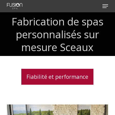
Skip
Menu
to
main
Fabrication
de
spas
content
personnalisés
sur
mesure
Sceaux
Fiabilité et performance
Soulagement
des