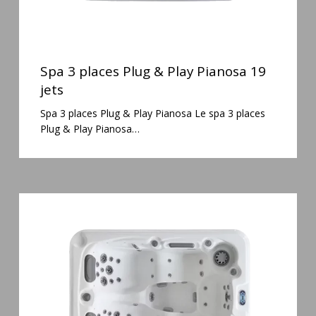
Spa
3
Spa 3 places Plug & Play Pianosa 19
places
jets
Plug
Spa 3 places Plug & Play Pianosa Le spa 3 places
&
Plug & Play Pianosa…
Play
Pianosa
19
jets
Spa
3
places
Mirana
38
jets
hydromassage