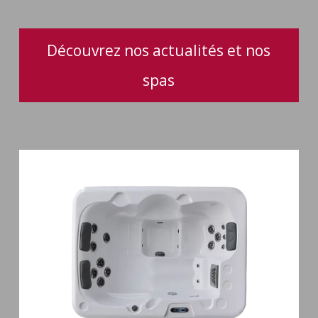
confort
d’utilisation
Découvrez nos actualités et nos
spas
Spa
3
places
Plug
&
Play
Pianosa
19
jets