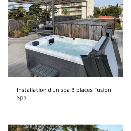
d’un
spa
3
places
Fusion
Spa
Installation
d’un
Installation d’un spa 3 places Fusion
spa
Spa
3
places
Fusion
Spa
Installation