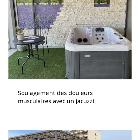
douleurs
musculaires
avec
un
jacuzzi
Soulagement
des
Soulagement des douleurs
douleurs
musculaires avec un jacuzzi
musculaires
avec
un
jacuzzi
Installation