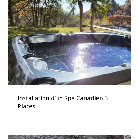
d’un
Spa
Canadien
5
Places
Installation
d’un
Installation d’un Spa Canadien 5
Spa
Places
Canadien
5
Places
Spa