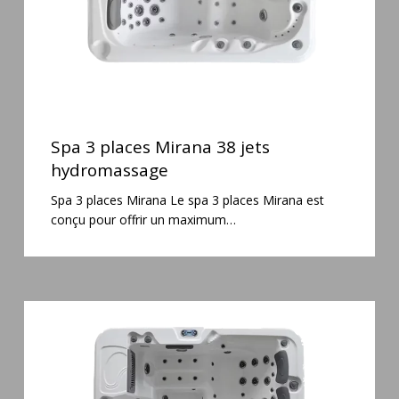
Spa
3
Spa 3 places Mirana 38 jets
places
hydromassage
Mirana
Spa 3 places Mirana Le spa 3 places Mirana est
38
conçu pour offrir un maximum…
jets
hydromassage
Spa
6
places
Silenzio
77