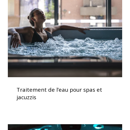
de
l’eau
pour
spas
et
jacuzzis
Traitement
de
Traitement de l’eau pour spas et
l’eau
jacuzzis
pour
spas
et
jacuzzis
Lève