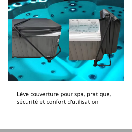
couverture
pour
spa,
pratique,
sécurité
et
confort
d’utilisation
Lève
couverture
Lève couverture pour spa, pratique,
pour
sécurité et confort d’utilisation
spa,
pratique,
sécurité
et