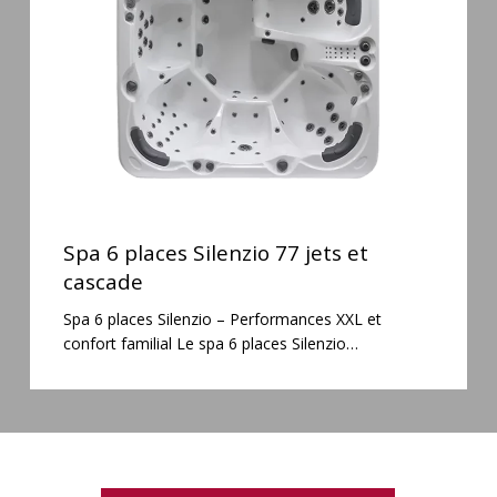
jets
et
cascade
Spa
6
Spa 6 places Silenzio 77 jets et
places
cascade
Silenzio
Spa 6 places Silenzio – Performances XXL et
77
confort familial Le spa 6 places Silenzio…
jets
et
cascade