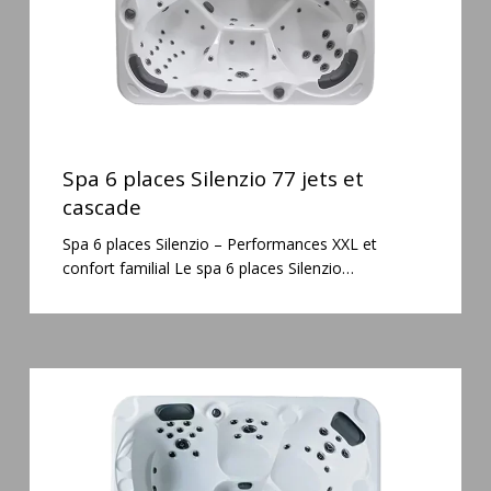
cascade
Spa
6
Spa 6 places Silenzio 77 jets et
places
cascade
Silenzio
Spa 6 places Silenzio – Performances XXL et
77
confort familial Le spa 6 places Silenzio…
jets
et
cascade
Spa
5
places
Maguana
64