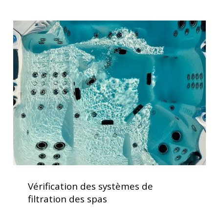
Places
Vérification
des
systèmes
de
filtration
des
spas
Vérification
des
Vérification des systèmes de
systèmes
filtration des spas
de
filtration