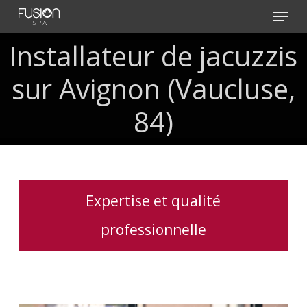
Skip
Menu
to
main
Installateur de jacuzzis
content
sur Avignon (Vaucluse,
84)
Expertise et qualité
professionnelle