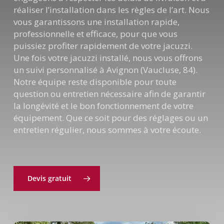
réaliser l’installation dans les règles de l’art. Nous
vous garantissons une installation rapide,
professionnelle et efficace, pour que vous
puissiez profiter rapidement de votre jacuzzi.
Une fois votre jacuzzi installé, nous vous offrons
un suivi personnalisé à Avignon (Vaucluse, 84).
Notre équipe reste disponible pour toute
question ou entretien nécessaire afin de garantir
la longévité et le bon fonctionnement de votre
équipement. Que ce soit pour des réglages ou un
entretien régulier, nous sommes à votre écoute.
Devis gratuit