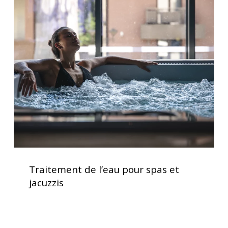
Traitement
de
l’eau
pour
spas
et
jacuzzis
Traitement
de
Traitement de l’eau pour spas et
l’eau
jacuzzis
pour
spas
et
jacuzzis