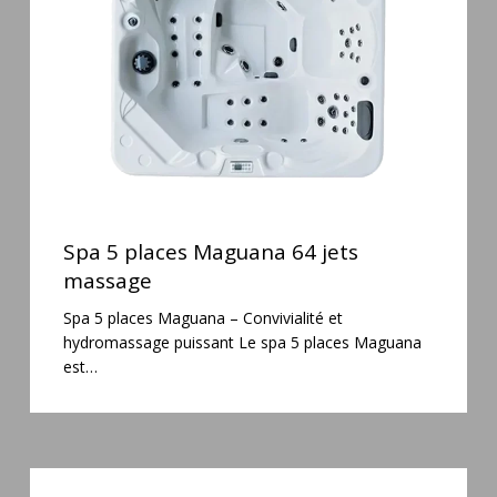
jets
massage
Spa
5
Spa 5 places Maguana 64 jets
places
massage
Maguana
Spa 5 places Maguana – Convivialité et
64
hydromassage puissant Le spa 5 places Maguana
jets
est…
massage
Spa