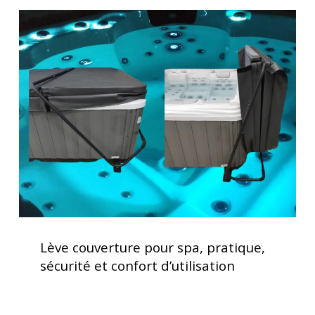
maison
Lève
couverture
pour
spa,
pratique,
sécurité
et
confort
d’utilisation
Lève
couverture
Lève couverture pour spa, pratique,
pour
sécurité et confort d’utilisation
spa,
pratique,
sécurité