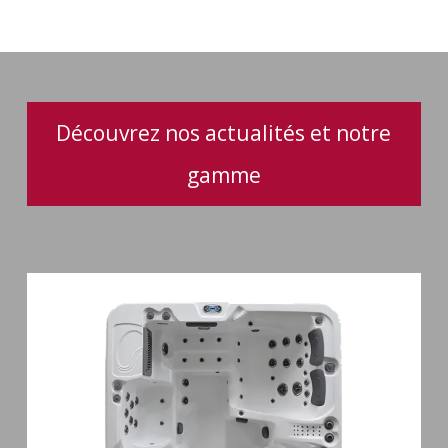
des
spas
Découvrez nos actualités et notre
gamme
Spa
6
places
Silenzio
77
jets
et