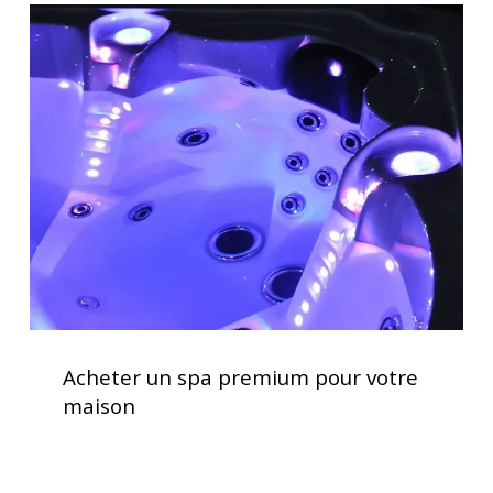
Acheter
un
spa
premium
pour
votre
maison
Acheter
un
Acheter un spa premium pour votre
spa
maison
premium
pour
votre