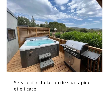
Service
d’installation
de
spa
rapide
et
efficace
Service
d’installation
Service d’installation de spa rapide
de
et efficace
spa
rapide
et