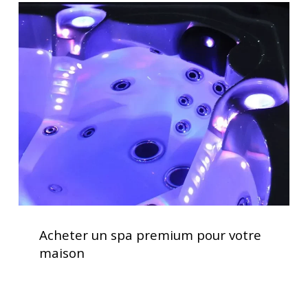
Acheter
un
spa
premium
pour
votre
maison
Acheter
un
Acheter un spa premium pour votre
spa
maison
premium
pour
votre