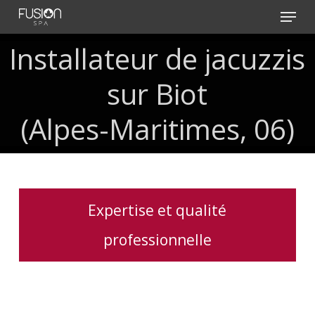
Skip
Menu
to
main
Installateur
de
jacuzzis
content
sur
Biot
(Alpes-Maritimes,
06)
Expertise et qualité
professionnelle