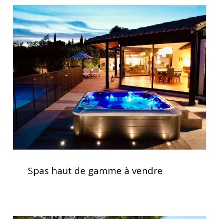
efficace
Spas
haut
de
gamme
à
vendre
Spas
haut
Spas haut de gamme à vendre
de
gamme
à
vendre