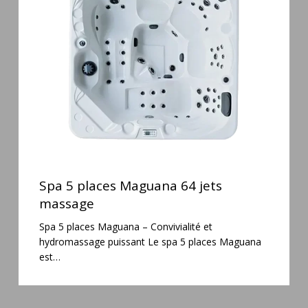
Maguana
64
jets
massage
Spa
5
Spa 5 places Maguana 64 jets
places
massage
Maguana
Spa 5 places Maguana – Convivialité et
64
hydromassage puissant Le spa 5 places Maguana
jets
est…
massage