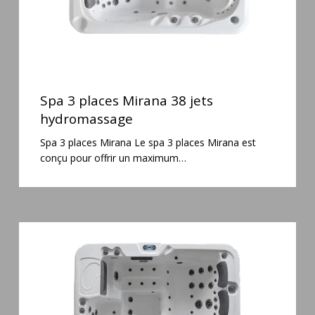
Spa
3
Spa 3 places Mirana 38 jets
places
hydromassage
Mirana
Spa 3 places Mirana Le spa 3 places Mirana est
38
conçu pour offrir un maximum…
jets
hydromassage
Spa
6
places
Silenzio
77
jets