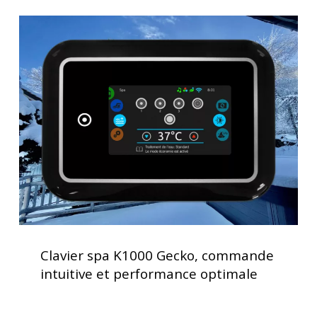
et
Clavier
confort
spa
d’utilisation
K1000
Gecko,
commande
intuitive
et
performance
optimale
Clavier
spa
Clavier spa K1000 Gecko, commande
K1000
intuitive et performance optimale
Gecko,
commande