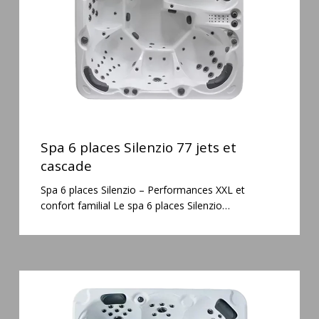
et
cascade
Spa
6
Spa 6 places Silenzio 77 jets et
places
cascade
Silenzio
Spa 6 places Silenzio – Performances XXL et
77
confort familial Le spa 6 places Silenzio…
jets
et
cascade
Spa
5
places