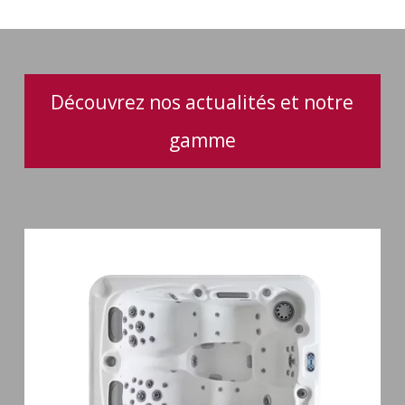
intuitive
et
performance
optimale
Découvrez nos actualités et notre
gamme
Spa
3
places
Mirana
38
jets
hydromassage