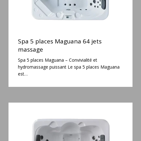
Spa
5
Spa 5 places Maguana 64 jets
places
massage
Maguana
Spa 5 places Maguana – Convivialité et
64
hydromassage puissant Le spa 5 places Maguana
jets
est…
massage
Spa
3
places
Plug
&