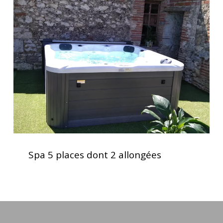
5
places
dont
2
allongées
Spa
5
Spa 5 places dont 2 allongées
places
dont
2
allongées