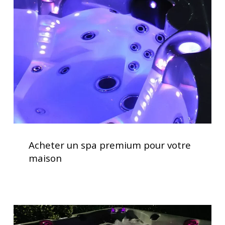
spa
premium
pour
votre
maison
Acheter
un
Acheter un spa premium pour votre
spa
maison
premium
pour
votre
maison
Spas
avec