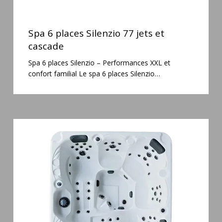
Spa
6
Spa 6 places Silenzio 77 jets et
places
cascade
Silenzio
Spa 6 places Silenzio – Performances XXL et
77
confort familial Le spa 6 places Silenzio…
jets
et
cascade
Spa
5
places
Maguana
64
jets
massage