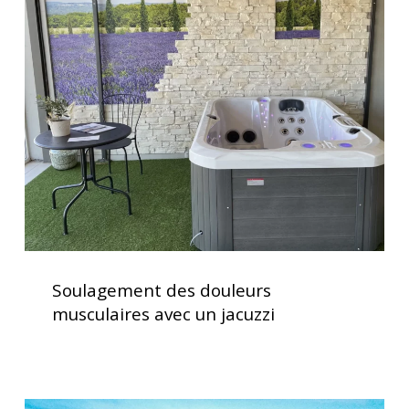
des
d’utilisation
douleurs
musculaires
avec
un
jacuzzi
Soulagement
des
Soulagement des douleurs
douleurs
musculaires avec un jacuzzi
musculaires
avec
un
jacuzzi
Spas