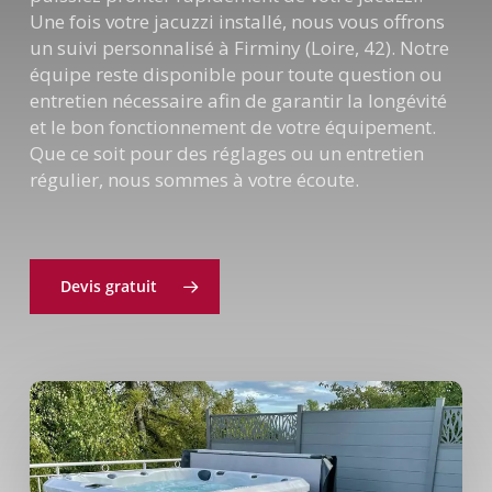
Une fois votre jacuzzi installé, nous vous offrons
un suivi personnalisé à Firminy (Loire, 42). Notre
équipe reste disponible pour toute question ou
entretien nécessaire afin de garantir la longévité
et le bon fonctionnement de votre équipement.
Que ce soit pour des réglages ou un entretien
régulier, nous sommes à votre écoute.
Devis gratuit