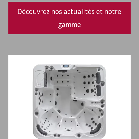
Découvrez nos actualités et notre
gamme
Spa
6
places
Silenzio
77
jets
et
cascade