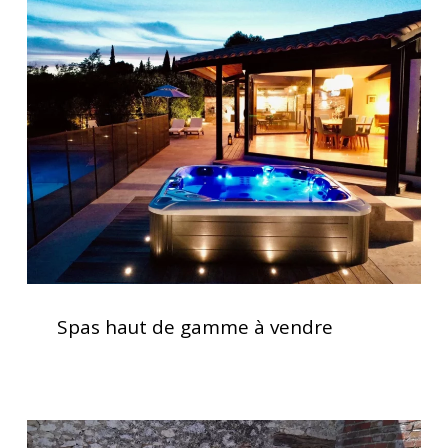
haut
de
gamme
à
vendre
Spas
haut
Spas haut de gamme à vendre
de
gamme
à
vendre
Spa