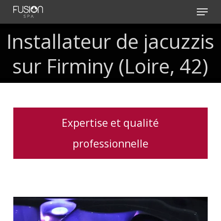
Skip
Menu
to
main
Installateur
de
jacuzzis
content
sur
Firminy
(Loire,
42)
Expertise et qualité
professionnelle
Acheter
un