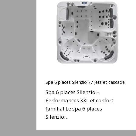
6
places
Silenzio
77
jets
et
cascade
Spa
6
Spa 6 places Silenzio 77 jets et cascade
places
Spa 6 places Silenzio –
Silenzio
Performances XXL et confort
77
familial Le spa 6 places
jets
et
Silenzio…
cascade