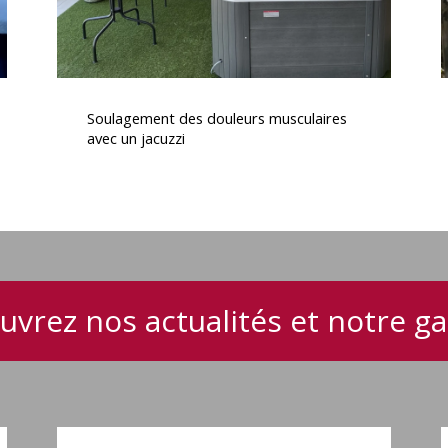
Soulagement
I
des
Soulagement des douleurs musculaires
douleurs
avec un jacuzzi
musculaires
avec
un
jacuzzi
uvrez nos actualités et notre 
Spa