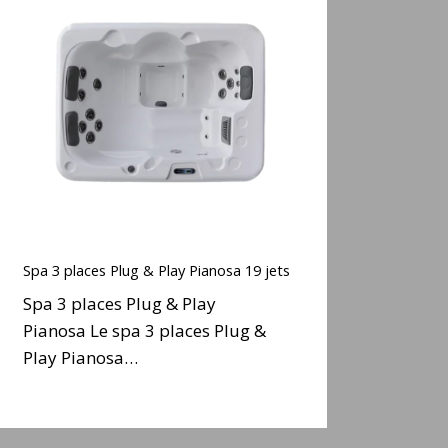
3
places
Plug
&
Play
Pianosa
19
ets
Spa
3
Spa 3 places Plug & Play Pianosa 19 jets
places
Spa 3 places Plug & Play
Plug
Pianosa Le spa 3 places Plug &
&
Play Pianosa…
Play
Pianosa
19
ets