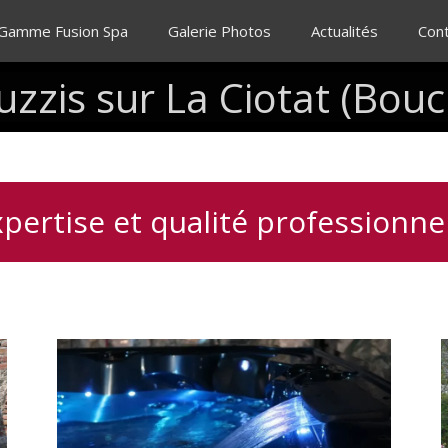
 Gamme Fusion Spa
Galerie Photos
Actualités
Con
uzzis
sur
La
Ciotat
(Bouc
pertise et qualité professionne
Spas
I
avec
c
massages
thérapeutiques