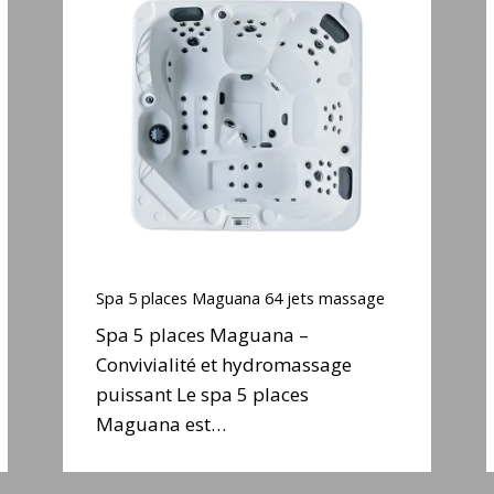
5
places
Maguana
64
jets
massage
j
Spa
5
Spa 5 places Maguana 64 jets massage
places
Spa 5 places Maguana –
Maguana
Convivialité et hydromassage
64
puissant Le spa 5 places
jets
massage
Maguana est…
j