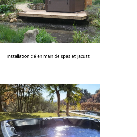
spas
t
acuzzi
nstallation
lé
Installation clé en main de spas et jacuzzi
en
main
de
spas
nstallation
t
d’un
acuzzi
Spa
Canadien
5
Places