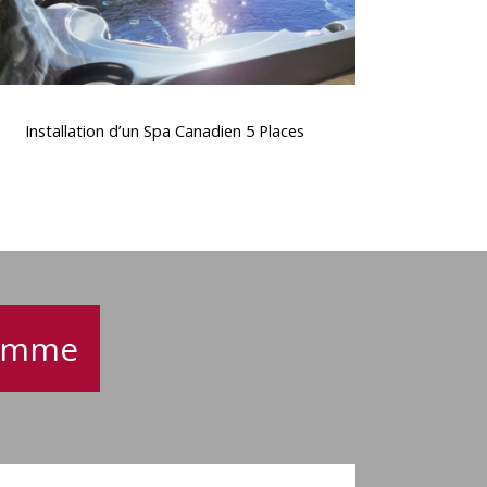
nstallation
d’un
Installation d’un Spa Canadien 5 Places
Spa
Canadien
5
Places
gamme
Spa