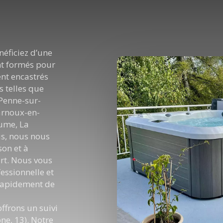
néficiez d’une
nt formés pour
ient encastrés
s telles que
 Penne-sur-
arnoux-en-
ume, La
us, nous nous
son et à
’art. Nous vous
essionnelle et
 rapidement de
offrons un suivi
ne, 13). Notre