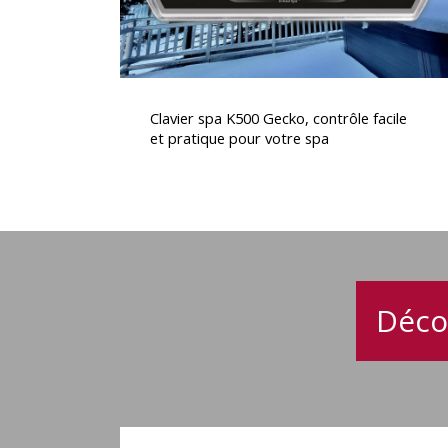
pratique
pour
votre
spa
Clavier
spa
Clavier spa K500 Gecko, contrôle facile
K500
et pratique pour votre spa
Gecko,
contrôle
facile
et
pratique
pour
votre
Déco
spa
Spa