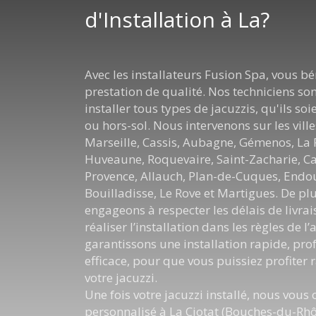
d'Installation à La?
Avec les installateurs Fusion Spa, vous bé
prestation de qualité. Nos techniciens so
installer tous types de jacuzzis, qu'ils so
ou hors-sol. Nous intervenons sur les ville
Marseille, Cassis, Aubagne, Gémenos, La
Huveaune, Roquevaire, Saint-Zacharie, C
Provence, Allauch, Plan-de-Cuques, Endo
Bouilladisse, Le Rove et Martigues. De pl
engageons à respecter les délais de livrai
réaliser l’installation dans les règles de l
garantissons une installation rapide, prof
efficace, pour que vous puissiez profiter
votre jacuzzi.
Une fois votre jacuzzi installé, nous vous 
personnalisé à La Ciotat (Bouches-du-Rhô