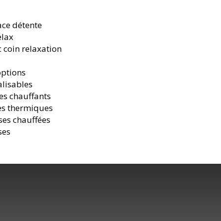
ace détente
elax
c coin relaxation
options
lisables
es chauffants
es thermiques
ses chauffées
ses