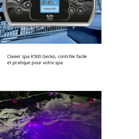
acile
t
pratique
pour
otre
spa
lavier
spa
Clavier spa K500 Gecko, contrôle facile
K500
et pratique pour votre spa
Gecko,
contrôle
acile
t
Spas
pratique
avec
pour
chromothérapie
otre
t
spa
aromathérapie