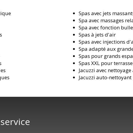
tique
Spas avec jets massant
Spa avec massages rel
s
Spa avec fonction bull
s
Spas à jets d'air
Spas avec injections d'
Spa adapté aux grande
e
Spas pour grands espa
s
Spas XXL pour terrasse
les
Jacuzzi avec nettoyag
ques
Jacuzzi auto-nettoyant
 service