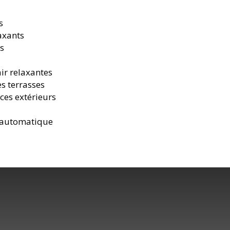
s
axants
es
air relaxantes
s terrasses
ces extérieurs
e automatique