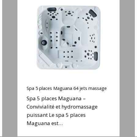
Spa
5
places
Maguana
S
64
jets
j
massage
e
Spa
5
Spa 5 places Maguana 64 jets massage
places
Spa 5 places Maguana –
Maguana
S
Convivialité et hydromassage
64
puissant Le spa 5 places
jets
j
massage
Maguana est…
e