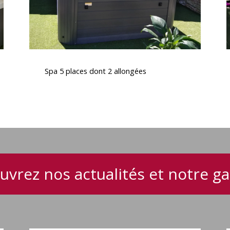
Spa
5
Spa 5 places dont 2 allongées
places
dont
e
2
allongées
uvrez nos actualités et notre 