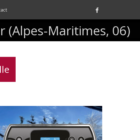
Facebook
tact
r
(Alpes-Maritimes,
06)
lle
lavier
spa
K500
Gecko,
contrôle