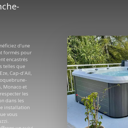
anche-
néficiez d’une
nt formés pour
ient encastrés
s telles que
ze, Cap-d'Ail,
 Roquebrune-
s, Monaco et
respecter les
ion dans les
e installation
que vous
zzi.
offrons un suivi