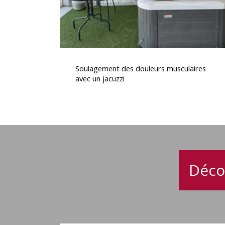
Soulagement
des
Soulagement des douleurs musculaires
douleurs
avec un jacuzzi
musculaires
avec
un
jacuzzi
Déco