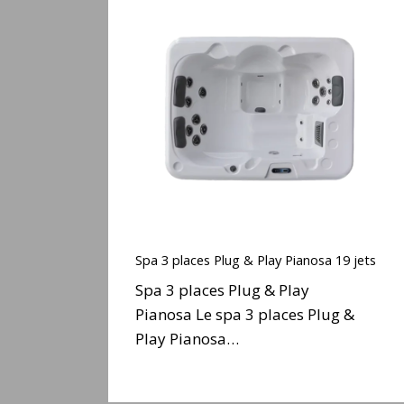
Spa
3
places
Plug
&
Play
Pianosa
19
jets
Spa
3
Spa 3 places Plug & Play Pianosa 19 jets
places
Spa 3 places Plug & Play
Plug
Pianosa Le spa 3 places Plug &
&
Play Pianosa…
Play
Pianosa
19