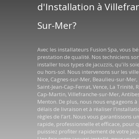
d'Installation à Villefr
Sur-Mer?
Avec les installateurs Fusion Spa, vous bé
prestation de qualité. Nos techniciens so
installer tous types de jacuzzis, qu'ils so
ou hors-sol. Nous intervenons sur les ville
Nice, Cagnes-sur-Mer, Beaulieu-sur-Mer, E
Saint-Jean-Cap-Ferrat, Vence, La Trinité,
Cap-Martin, Villefranche-sur-Mer, Antibe
Menton. De plus, nous nous engageons à 
délais de livraison et à réaliser l’installat
règles de l’art. Nous vous garantissons un
rapide, professionnelle et efficace, pour 
puissiez profiter rapidement de votre jacu
Une fois votre jacuzzi installé, nous vous 