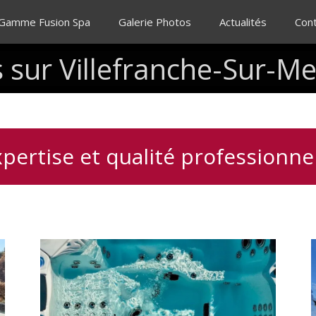
 Gamme Fusion Spa
Galerie Photos
Actualités
Con
s
sur
Villefranche-Sur-Me
pertise et qualité professionne
Vérification
C
des
systèmes
de
filtration