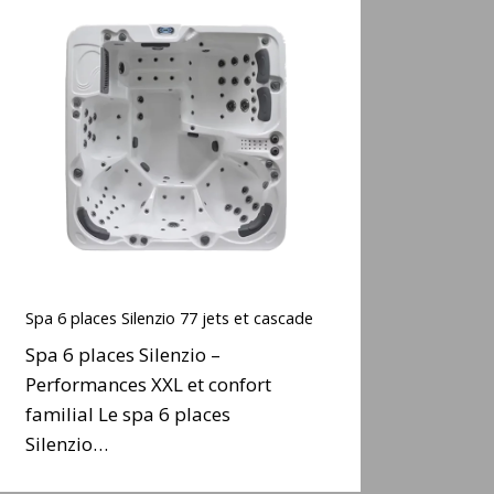
Spa
6
places
ilenzio
77
ets
t
cascade
Spa
6
Spa 6 places Silenzio 77 jets et cascade
places
Spa 6 places Silenzio –
ilenzio
Performances XXL et confort
77
familial Le spa 6 places
ets
t
Silenzio…
cascade