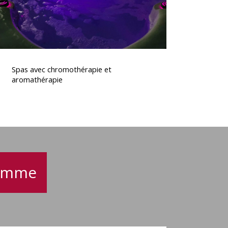
Spas
avec
Spas avec chromothérapie et
chromothérapie
aromathérapie
t
aromathérapie
gamme