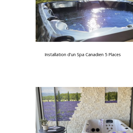
Places
Installation
d’un
Installation d’un Spa Canadien 5 Places
Spa
Canadien
5
Places
Soulagement
des
douleurs
musculaires
avec
un
jacuzzi