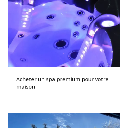
premium
pour
votre
maison
Acheter
un
Acheter un spa premium pour votre
spa
maison
premium
pour
votre
maison
Clavier
spa