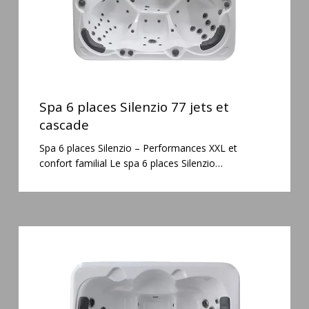
Spa
6
Spa 6 places Silenzio 77 jets et
places
cascade
Silenzio
Spa 6 places Silenzio – Performances XXL et
77
confort familial Le spa 6 places Silenzio…
jets
et
cascade
Spa
3
places
Plug
&