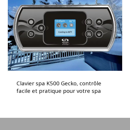
K500
Gecko,
contrôle
facile
et
pratique
pour
votre
spa
Clavier
spa
Clavier spa K500 Gecko, contrôle
K500
facile et pratique pour votre spa
Gecko,
contrôle
facile
et
pratique
pour