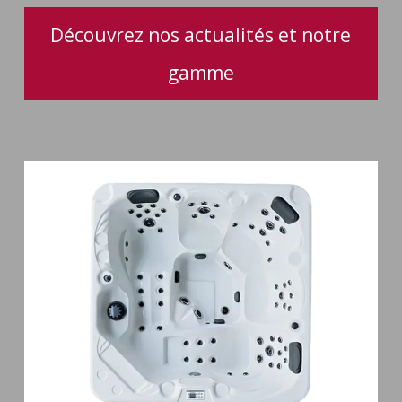
votre
Découvrez nos actualités et notre
spa
gamme
Spa
5
places
Maguana
64
jets
massage