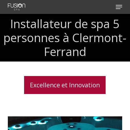
Skip
Menu
to
main
Installateur de spa 5
content
personnes à Clermont-
Ferrand
Excellence et Innovation
Lève
couverture