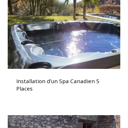
Spa
Canadien
5
Places
Installation
d’un
Installation d’un Spa Canadien 5
Spa
Places
Canadien
5
Places
Spa
5