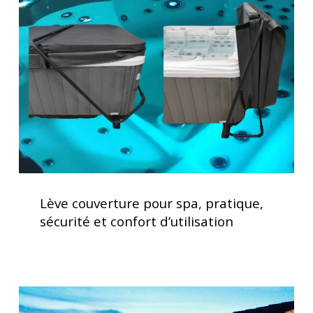
pour
spa,
pratique,
sécurité
et
confort
d’utilisation
Lève
couverture
Lève couverture pour spa, pratique,
pour
sécurité et confort d’utilisation
spa,
pratique,
sécurité
et
Spas
confort
haut