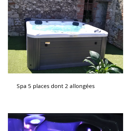
places
dont
2
allongées
Spa
5
Spa 5 places dont 2 allongées
places
dont
2
allongées
Acheter
un
spa