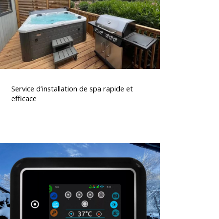
t
fficace
ervice
’installation
Service d’installation de spa rapide et
de
efficace
spa
rapide
t
fficace
lavier
spa
K1000
Gecko,
commande
ntuitive
t