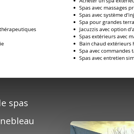
Acheter un spa extérie
Spas avec massages pr
Spas avec système d’inj
Spa pour grandes terra
 thérapeutiques
Jacuzzis avec option d
Spas extérieurs avec m
ie
Bain chaud extérieurs
Spa avec commandes ta
Spas avec entretien sim
de spas
inebleau