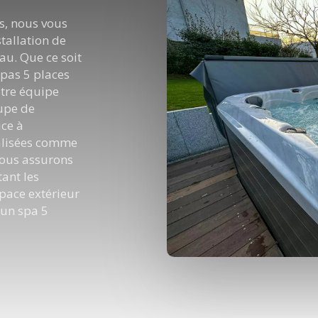
s, nous vous
stallation de
au. Que ce soit
spas 5 places
otre équipe
cupe de
ice à
nalisées comme
Nous assurons
tant les
pace extérieur
 un spa 5