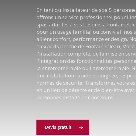
En tant qu'installateur de spa 5 personne
offrons un service professionnel pour l'in
spas adaptés à vos besoins à Fontaineble
pour un usage familial ou convivial, nos 
allient confort, performance et design. N
d'experts proche de Fontainebleau, s'oc
l'installation complète, de la mise en serv
l'intégration des fonctionnalités person
la chromothérapie ou l'aromathérapie. 
une installation rapide et soignée, respec
normes de sécurité. Transformez votre es
en un lieu de détente et de bien-être avec
personnes installé par nos soins.
Devis gratuit