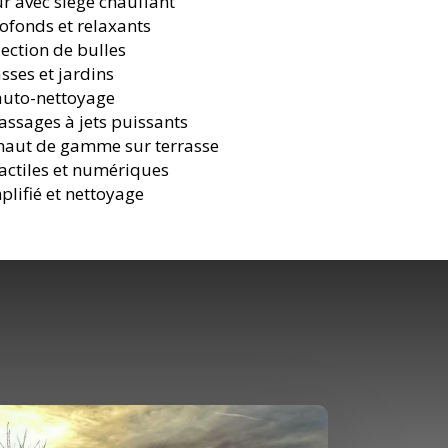
ur avec siège chauffant
ofonds et relaxants
ection de bulles
sses et jardins
’auto-nettoyage
assages à jets puissants
 haut de gamme sur terrasse
ctiles et numériques
plifié et nettoyage