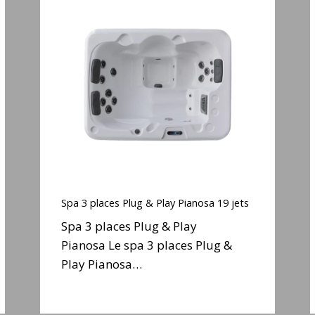
Spa
3
places
Plug
&
Play
j
Pianosa
19
jets
Spa
3
Spa 3 places Plug & Play Pianosa 19 jets
places
Spa 3 places Plug & Play
Plug
Pianosa Le spa 3 places Plug &
&
Play Pianosa…
Play
j
Pianosa
19