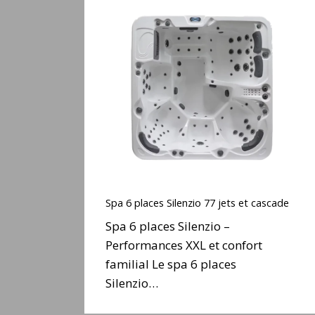
Spa
6
places
Silenzio
77
jets
et
cascade
Spa
6
Spa 6 places Silenzio 77 jets et cascade
places
Spa 6 places Silenzio –
Silenzio
Performances XXL et confort
77
familial Le spa 6 places
jets
et
Silenzio…
cascade