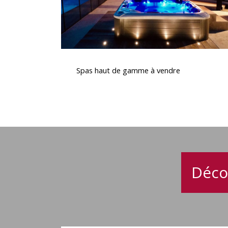
Spas
haut
Spas haut de gamme à vendre
de
gamme
à
vendre
Déco