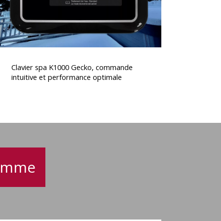
performance
optimale
lavier
spa
Clavier spa K1000 Gecko, commande
K1000
intuitive et performance optimale
Gecko,
commande
ntuitive
t
performance
optimale
gamme