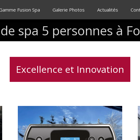
 Gamme Fusion Spa
Galerie Photos
Actualités
Con
de
spa
5
personnes
à
Fo
Excellence et Innovation
Clavier
S
spa
d
K500
Gecko,
contrôle