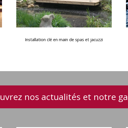
jacuzzi
Installation
C
clé
Installation clé en main de spas et jacuzzi
en
main
de
spas
i
et
e
jacuzzi
uvrez nos actualités et notre 