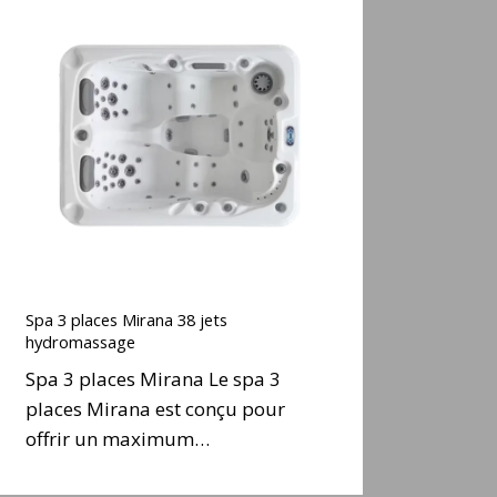
Spa
3
places
Mirana
38
ets
hydromassage
Spa
3
Spa 3 places Mirana 38 jets
places
hydromassage
Mirana
Spa 3 places Mirana Le spa 3
38
places Mirana est conçu pour
ets
offrir un maximum…
hydromassage