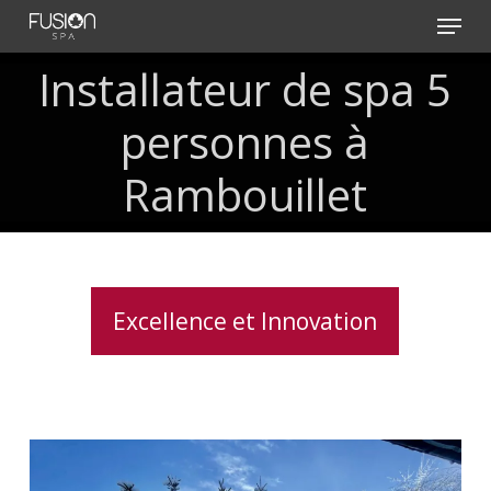
Skip
Menu
to
main
Installateur de spa 5
content
personnes à
Rambouillet
Excellence et Innovation
Clavier
spa