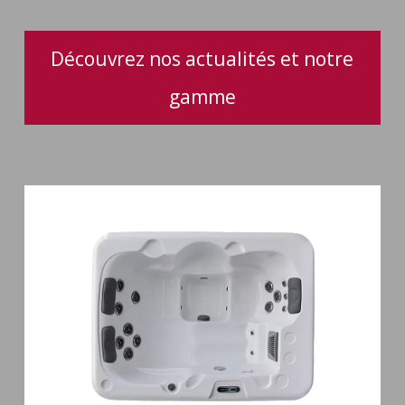
Découvrez nos actualités et notre
gamme
Spa
3
places
Plug
&
Play
Pianosa
19
jets