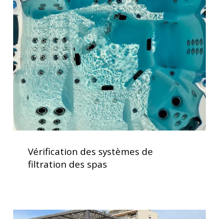
des
systèmes
de
filtration
des
spas
Vérification
des
Vérification des systèmes de
systèmes
filtration des spas
de
filtration
des
spas
Installation