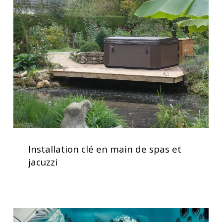
pour
en
votre
main
spa
de
spas
et
jacuzzi
Installation
clé
Installation clé en main de spas et
en
jacuzzi
main
de
spas
et
Vérification
jacuzzi