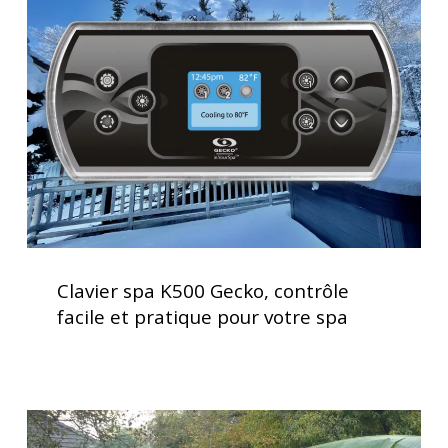
K500
Gecko,
contrôle
facile
et
pratique
pour
votre
spa
Clavier
spa
Clavier spa K500 Gecko, contrôle
K500
facile et pratique pour votre spa
Gecko,
contrôle
facile
et
Installation
pratique
clé