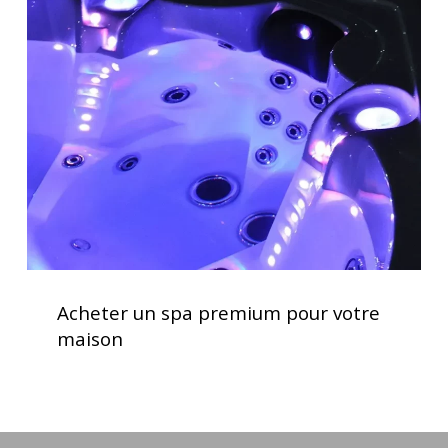
un
spa
premium
pour
votre
maison
Acheter
un
Acheter un spa premium pour votre
spa
maison
premium
pour
votre
maison