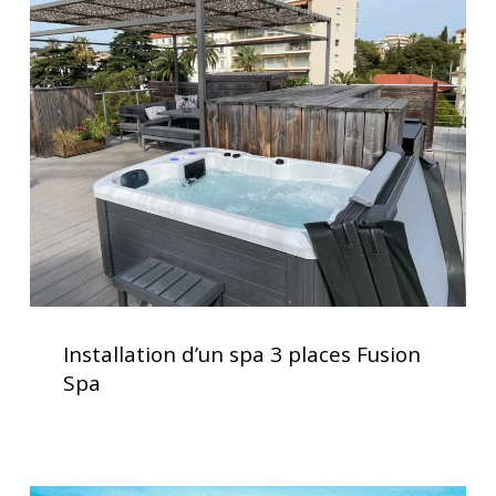
d’un
spa
3
places
Fusion
Spa
Installation
d’un
Installation d’un spa 3 places Fusion
spa
Spa
3
places
Fusion
Spa