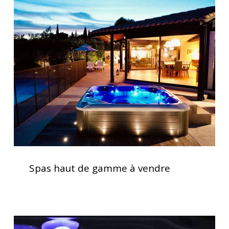
Spas
haut
de
gamme
à
vendre
Spas
haut
Spas haut de gamme à vendre
de
gamme
à
vendre
Acheter