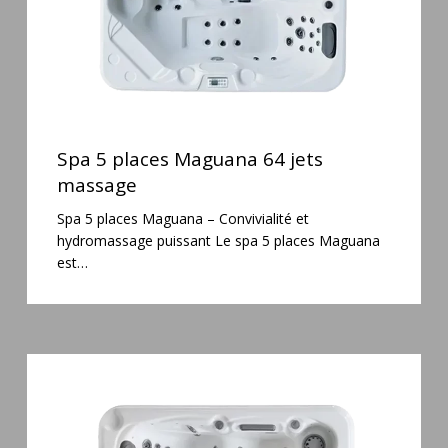
Spa
5
Spa 5 places Maguana 64 jets
places
massage
Maguana
Spa 5 places Maguana – Convivialité et
64
hydromassage puissant Le spa 5 places Maguana
jets
est…
massage
Spa
3
places
Mirana