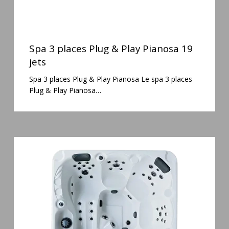
Spa
3
Spa 3 places Plug & Play Pianosa 19
places
jets
Plug
Spa 3 places Plug & Play Pianosa Le spa 3 places
&
Plug & Play Pianosa…
Play
Pianosa
19
jets
Spa
5
places
Maguana
64
jets
massage