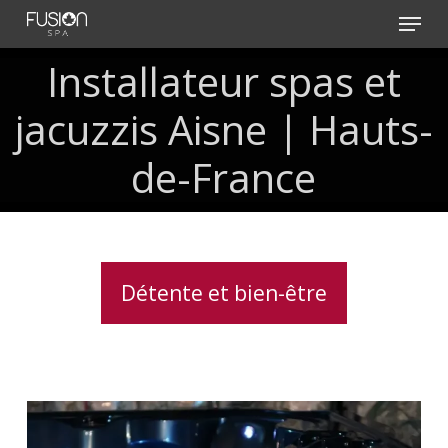
Skip
Menu
to
main
Installateur spas et
content
jacuzzis Aisne | Hauts-
de-France
Détente et bien-être
Spas
avec