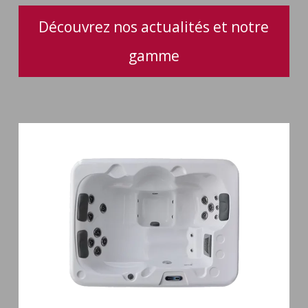
Découvrez nos actualités et notre
gamme
Spa
3
places
Plug
&
Play
Pianosa
19
jets