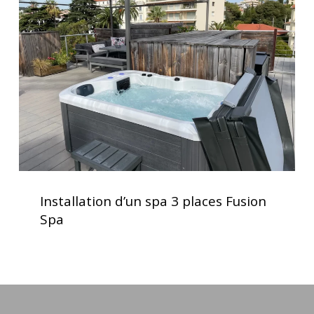
spa
3
places
Fusion
Spa
Installation
d’un
Installation d’un spa 3 places Fusion
spa
Spa
3
places
Fusion
Spa