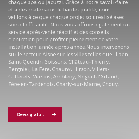
chaque spa ou jacuzzi. Grâce à notre savoir-faire
et à des matériaux de haute qualité, nous
veillons à ce que chaque projet soit réalisé avec
soin et efficacité. Nous vous offrons également un
service après-vente réactif et des conseils
d’entretien pour profiter pleinement de votre
installation, année après année.Nous intervenons
sur le secteur Aisne sur les villes telles que : Laon,
Saint-Quentin, Soissons, Château-Thierry,
Tergnier, La Fère, Chauny, Hirson, Villers-
Cotterêts, Vervins, Ambleny, Nogent-l'Artaud,
Fère-en-Tardenois, Charly-sur-Marne, Chouy.
Devis gratuit