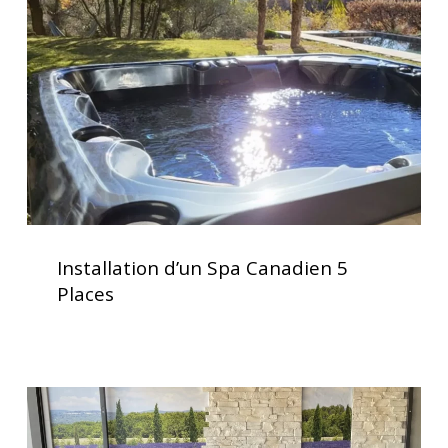
Canadien
5
Places
Installation
d’un
Installation d’un Spa Canadien 5
Spa
Places
Canadien
5
Places
Soulagement
des
douleurs