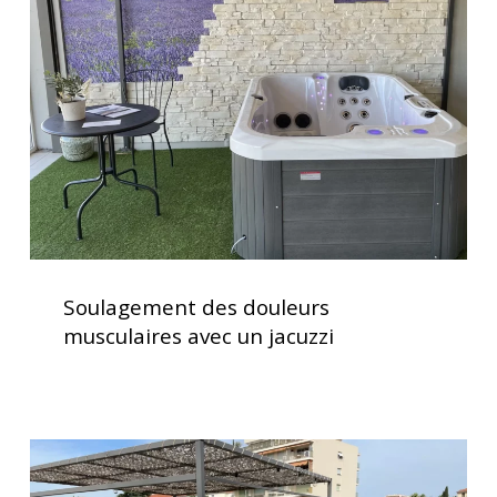
musculaires
avec
un
jacuzzi
Soulagement
des
Soulagement des douleurs
douleurs
musculaires avec un jacuzzi
musculaires
avec
un
jacuzzi
Installation
d’un