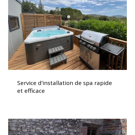
spa
rapide
et
efficace
Service
d’installation
Service d’installation de spa rapide
de
et efficace
spa
rapide
et
efficace
Spa
5