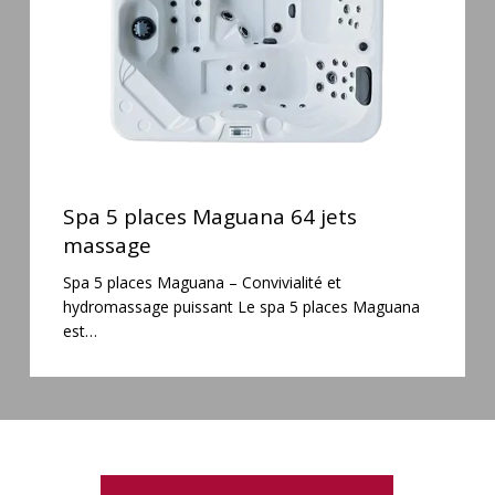
massage
Spa
5
Spa 5 places Maguana 64 jets
places
massage
Maguana
Spa 5 places Maguana – Convivialité et
64
hydromassage puissant Le spa 5 places Maguana
jets
est…
massage