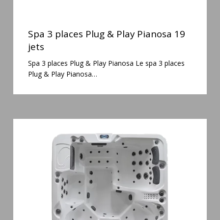
Spa
3
Spa 3 places Plug & Play Pianosa 19
places
jets
Plug
Spa 3 places Plug & Play Pianosa Le spa 3 places
&
Plug & Play Pianosa…
Play
Pianosa
19
jets
Spa
6
places
Silenzio
77
jets
et
cascade