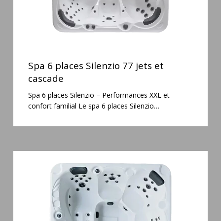
Spa
6
Spa 6 places Silenzio 77 jets et
places
cascade
Silenzio
Spa 6 places Silenzio – Performances XXL et
77
confort familial Le spa 6 places Silenzio…
jets
et
cascade
Spa
5
places
Maguana
64
jets