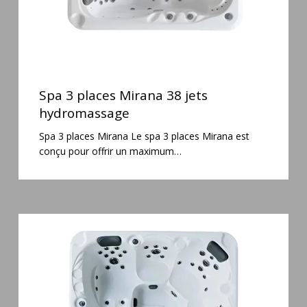
Spa
3
Spa 3 places Mirana 38 jets
places
hydromassage
Mirana
Spa 3 places Mirana Le spa 3 places Mirana est
38
conçu pour offrir un maximum…
jets
hydromassage
Spa
5
places
Maguana
64
jets