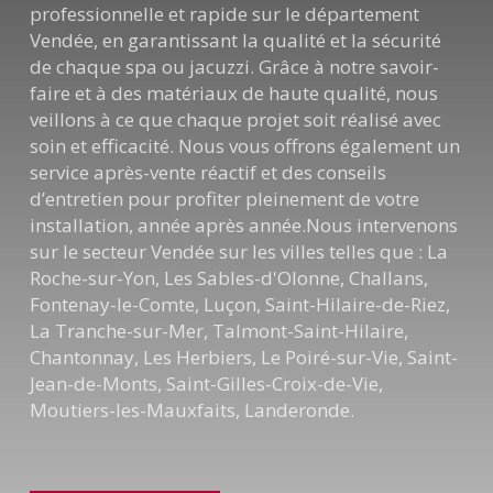
professionnelle et rapide sur le département
Vendée, en garantissant la qualité et la sécurité
de chaque spa ou jacuzzi. Grâce à notre savoir-
faire et à des matériaux de haute qualité, nous
veillons à ce que chaque projet soit réalisé avec
soin et efficacité. Nous vous offrons également un
service après-vente réactif et des conseils
d’entretien pour profiter pleinement de votre
installation, année après année.Nous intervenons
sur le secteur Vendée sur les villes telles que : La
Roche-sur-Yon, Les Sables-d'Olonne, Challans,
Fontenay-le-Comte, Luçon, Saint-Hilaire-de-Riez,
La Tranche-sur-Mer, Talmont-Saint-Hilaire,
Chantonnay, Les Herbiers, Le Poiré-sur-Vie, Saint-
Jean-de-Monts, Saint-Gilles-Croix-de-Vie,
Moutiers-les-Mauxfaits, Landeronde.