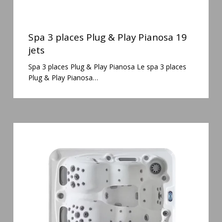
Spa
3
Spa 3 places Plug & Play Pianosa 19
places
jets
Plug
Spa 3 places Plug & Play Pianosa Le spa 3 places
&
Plug & Play Pianosa…
Play
Pianosa
19
jets
Spa
3
places
Mirana
38
jets
hydromassage