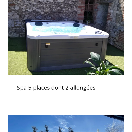
places
dont
2
allongées
Spa
5
Spa 5 places dont 2 allongées
places
dont
2
allongées
Clavier
spa