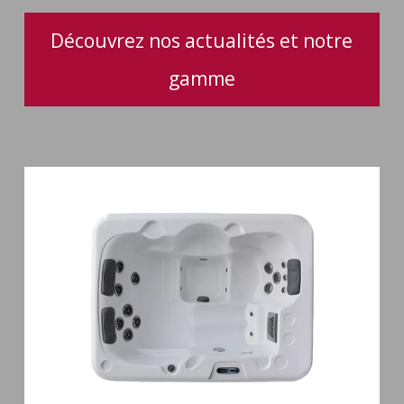
Découvrez nos actualités et notre
gamme
Spa
3
places
Plug
&
Play
Pianosa
19
jets