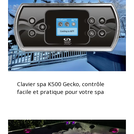
K500
Gecko,
contrôle
facile
et
pratique
pour
votre
spa
Clavier
spa
Clavier spa K500 Gecko, contrôle
K500
facile et pratique pour votre spa
Gecko,
contrôle
facile
et
Spas
pratique
avec
pour