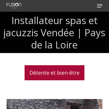
Skip
Menu
to
main
Installateur
spas
et
content
jacuzzis
Vendée
|
Pays
de
la
Loire
Détente et bien-être
Spa
5