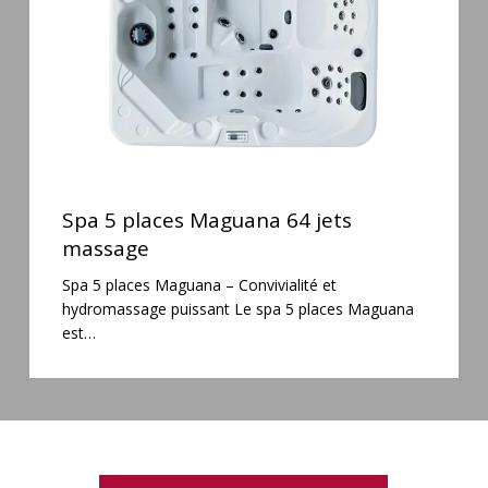
massage
Spa
5
Spa 5 places Maguana 64 jets
places
massage
Maguana
Spa 5 places Maguana – Convivialité et
64
hydromassage puissant Le spa 5 places Maguana
jets
est…
massage