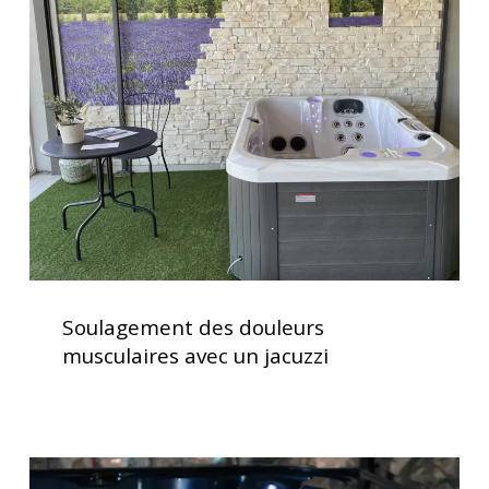
douleurs
musculaires
avec
un
jacuzzi
Soulagement
des
Soulagement des douleurs
douleurs
musculaires avec un jacuzzi
musculaires
avec
un
jacuzzi
Spas