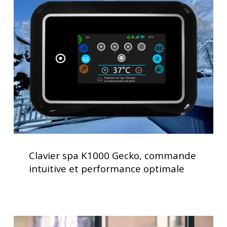
spa
K1000
Gecko,
commande
intuitive
et
performance
optimale
Clavier
spa
Clavier spa K1000 Gecko, commande
K1000
intuitive et performance optimale
Gecko,
commande
intuitive
et
Traitement
performance