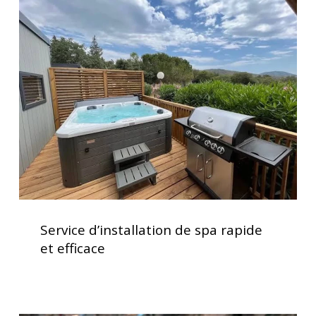
d’installation
de
spa
rapide
et
efficace
Service
d’installation
Service d’installation de spa rapide
de
et efficace
spa
rapide
et
efficace