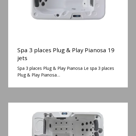
19
jets
Spa
3
Spa 3 places Plug & Play Pianosa 19
places
jets
Plug
Spa 3 places Plug & Play Pianosa Le spa 3 places
&
Plug & Play Pianosa…
Play
Pianosa
19
jets
Spa
6
places
Silenzio
77