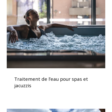
de
optimale
l’eau
pour
spas
et
jacuzzis
Traitement
de
Traitement de l’eau pour spas et
l’eau
jacuzzis
pour
spas
et
jacuzzis
Service