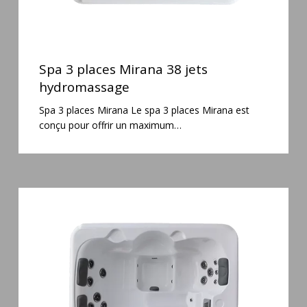
Spa
3
Spa 3 places Mirana 38 jets
places
hydromassage
Mirana
Spa 3 places Mirana Le spa 3 places Mirana est
38
conçu pour offrir un maximum…
jets
hydromassage
Spa
3
places
Plug
&
Play
Pianosa