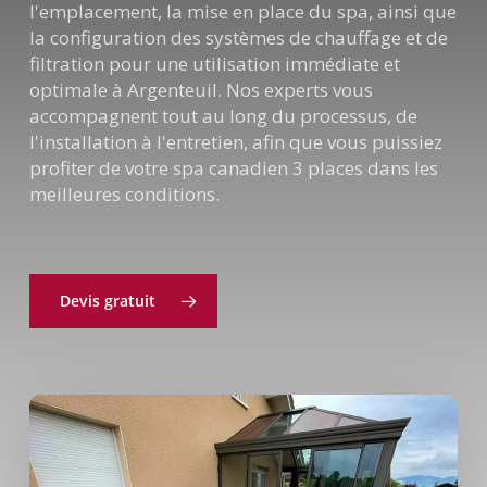
l'emplacement, la mise en place du spa, ainsi que
la configuration des systèmes de chauffage et de
filtration pour une utilisation immédiate et
optimale à Argenteuil. Nos experts vous
accompagnent tout au long du processus, de
l'installation à l'entretien, afin que vous puissiez
profiter de votre spa canadien 3 places dans les
meilleures conditions.
Devis gratuit