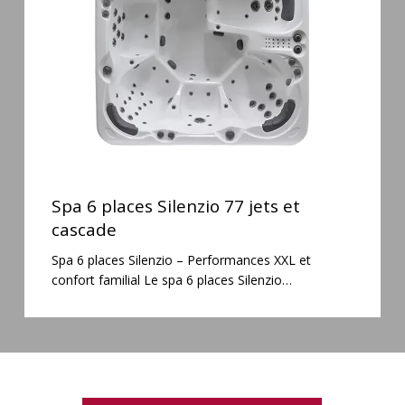
jets
et
cascade
Spa
6
Spa 6 places Silenzio 77 jets et
places
cascade
Silenzio
Spa 6 places Silenzio – Performances XXL et
77
confort familial Le spa 6 places Silenzio…
jets
et
cascade