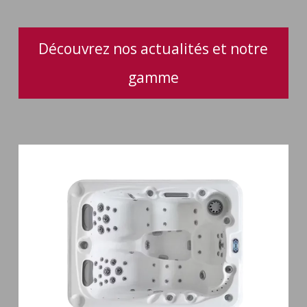
jacuzzi
Découvrez nos actualités et notre
gamme
Spa
3
places
Mirana
38
jets
hydromassage