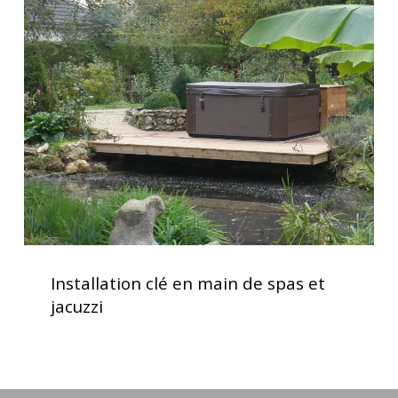
clé
en
main
de
spas
et
jacuzzi
Installation
clé
Installation clé en main de spas et
en
jacuzzi
main
de
spas
et