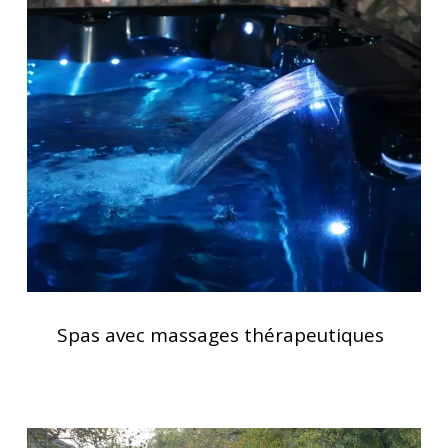
Spas
avec
massages
thérapeutiques
Spas
avec
Spas avec massages thérapeutiques
massages
thérapeutiques
Installation