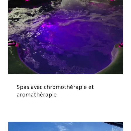
chromothérapie
et
aromathérapie
Spas
avec
Spas avec chromothérapie et
chromothérapie
aromathérapie
et
aromathérapie
Clavier