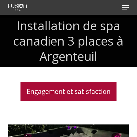
Skip
Menu
to
main
Installation
de
spa
content
canadien
3
places
à
Argenteuil
Engagement et satisfaction
Spas
avec