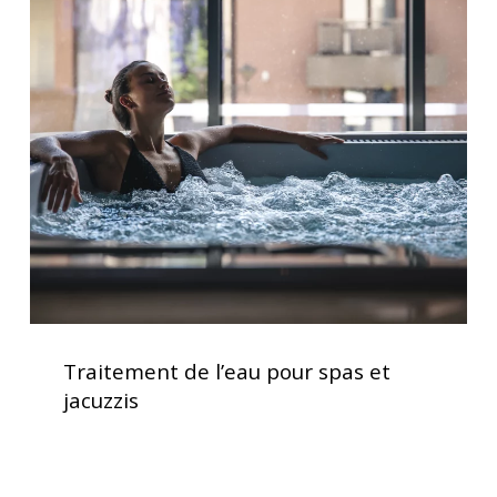
Traitement
de
l’eau
pour
spas
et
jacuzzis
Traitement
de
Traitement de l’eau pour spas et
l’eau
jacuzzis
pour
spas
et
jacuzzis