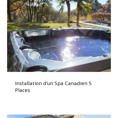
d’un
optimale
Spa
Canadien
5
Places
Installation
d’un
Installation d’un Spa Canadien 5
Spa
Places
Canadien
5
Places
Installation