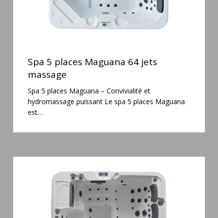
Spa
5
Spa 5 places Maguana 64 jets
places
massage
Maguana
Spa 5 places Maguana – Convivialité et
64
hydromassage puissant Le spa 5 places Maguana
jets
est…
massage
Spa
6
places
Silenzio
77