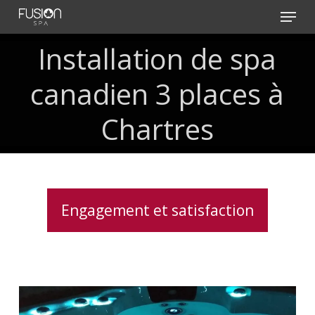
Skip
Menu
to
main
Installation
de
spa
content
canadien
3
places
à
Chartres
Engagement et satisfaction
Lève
couverture