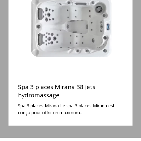
Mirana
38
jets
hydromassage
Spa
3
Spa 3 places Mirana 38 jets
places
hydromassage
Mirana
Spa 3 places Mirana Le spa 3 places Mirana est
38
conçu pour offrir un maximum…
jets
hydromassage