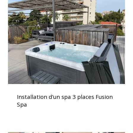
d’un
spa
3
places
Fusion
Spa
Installation
d’un
Installation d’un spa 3 places Fusion
spa
Spa
3
places
Fusion
Spa