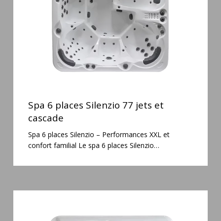
jets
et
cascade
Spa
6
Spa 6 places Silenzio 77 jets et
places
cascade
Silenzio
Spa 6 places Silenzio – Performances XXL et
77
confort familial Le spa 6 places Silenzio…
jets
et
cascade
Spa
3
places