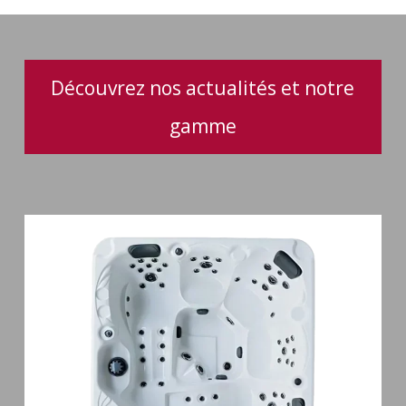
Découvrez nos actualités et notre
gamme
Spa
5
places
Maguana
64
jets
massage