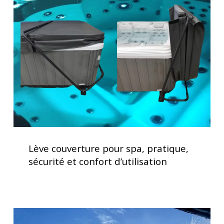
pour
spa,
pratique,
sécurité
et
confort
d’utilisation
Lève
couverture
Lève couverture pour spa, pratique,
pour
sécurité et confort d’utilisation
spa,
pratique,
sécurité
et
Clavier
confort