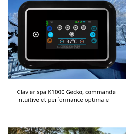
spa
d’utilisation
K1000
Gecko,
commande
intuitive
et
performance
optimale
Clavier
spa
Clavier spa K1000 Gecko, commande
K1000
intuitive et performance optimale
Gecko,
commande
intuitive
et
Installation
performance