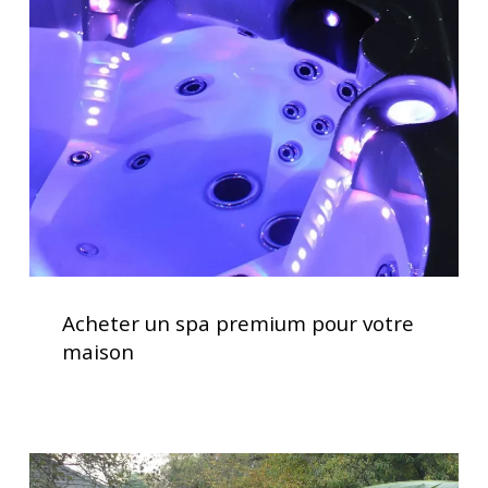
spa
premium
pour
votre
maison
Acheter
un
Acheter un spa premium pour votre
spa
maison
premium
pour
votre
maison
Installation