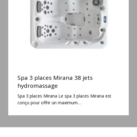
38
jets
hydromassage
Spa
3
Spa 3 places Mirana 38 jets
places
hydromassage
Mirana
Spa 3 places Mirana Le spa 3 places Mirana est
38
conçu pour offrir un maximum…
jets
hydromassage