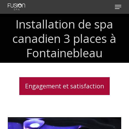
Skip
Menu
to
main
Installation
de
spa
content
canadien
3
places
à
Fontainebleau
Engagement et satisfaction
Acheter
un