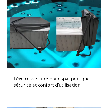
couverture
pour
spa,
pratique,
sécurité
et
confort
d’utilisation
Lève
couverture
Lève couverture pour spa, pratique,
pour
sécurité et confort d’utilisation
spa,
pratique,
sécurité
et