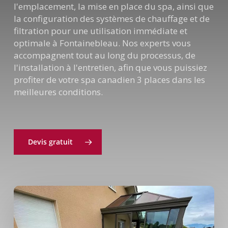
l'emplacement, la mise en place du spa, ainsi que
la configuration des systèmes de chauffage et de
filtration pour une utilisation immédiate et
optimale à Fontainebleau. Nos experts vous
accompagnent tout au long du processus, de
l'installation à l'entretien, afin que vous puissiez
profiter de votre spa canadien 3 places dans les
meilleures conditions.
Devis gratuit