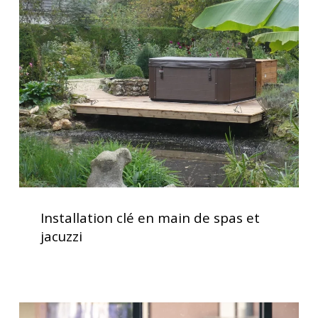
clé
en
main
de
spas
et
jacuzzi
Installation
clé
Installation clé en main de spas et
en
jacuzzi
main
de
spas
et
Traitement
jacuzzi