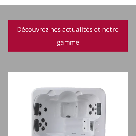
et
performance
optimale
Découvrez nos actualités et notre
gamme
Spa
3
places
Plug
&
Play
Pianosa
19
jets