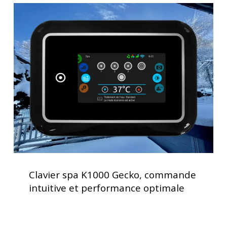
Clavier
spa
K1000
Gecko,
commande
intuitive
et
performance
optimale
Clavier
spa
Clavier spa K1000 Gecko, commande
K1000
intuitive et performance optimale
Gecko,
commande
intuitive