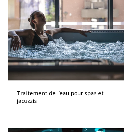
de
l’eau
pour
spas
et
jacuzzis
Traitement
de
Traitement de l’eau pour spas et
l’eau
jacuzzis
pour
spas
et
jacuzzis
Lève