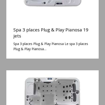
Spa
3
Spa 3 places Plug & Play Pianosa 19
places
jets
Plug
Spa 3 places Plug & Play Pianosa Le spa 3 places
&
Plug & Play Pianosa…
Play
Pianosa
19
jets
Spa
6
places
Silenzio
77
jets