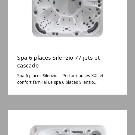
et
cascade
Spa
6
Spa 6 places Silenzio 77 jets et
places
cascade
Silenzio
Spa 6 places Silenzio – Performances XXL et
77
confort familial Le spa 6 places Silenzio…
jets
et
cascade
Spa
3
places
Mirana