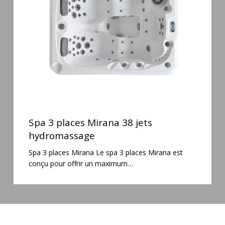
38
jets
hydromassage
Spa
3
Spa 3 places Mirana 38 jets
places
hydromassage
Mirana
Spa 3 places Mirana Le spa 3 places Mirana est
38
conçu pour offrir un maximum…
jets
hydromassage