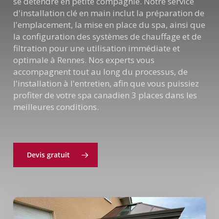
se détendre en petite compagnie. Notre service
d'installation clé en main inclut la préparation de
l'emplacement, la mise en place du spa, ainsi que
la configuration des systèmes de chauffage et de
filtration pour une utilisation immédiate et
optimale à Rennes. Nos experts vous
accompagnent tout au long du processus, de
l'installation à l'entretien, afin que vous puissiez
profiter de votre spa canadien 3 places dans les
meilleures conditions.
Devis gratuit