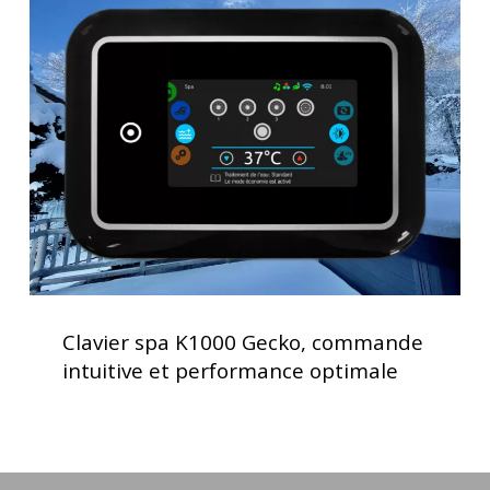
spa
K1000
Gecko,
commande
intuitive
et
performance
optimale
Clavier
spa
Clavier spa K1000 Gecko, commande
K1000
intuitive et performance optimale
Gecko,
commande
intuitive
et