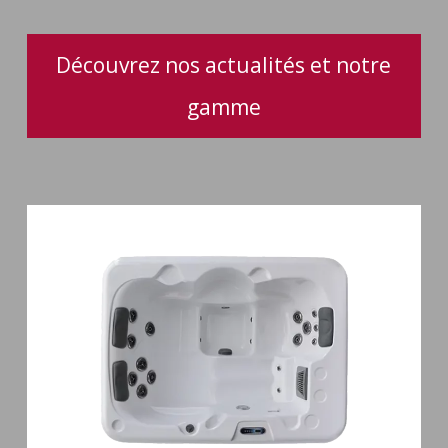
performance
optimale
Découvrez nos actualités et notre
gamme
Spa
3
places
Plug
&
Play
Pianosa
19
jets