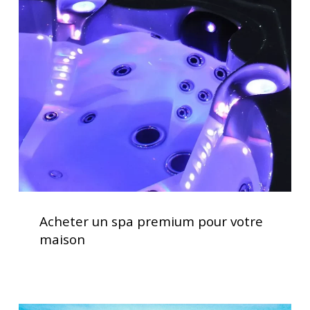
un
spa
premium
pour
votre
maison
Acheter
un
Acheter un spa premium pour votre
spa
maison
premium
pour
votre
maison