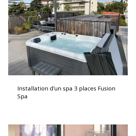
spa
3
places
Fusion
Spa
Installation
d’un
Installation d’un spa 3 places Fusion
spa
Spa
3
places
Fusion
Spa
Traitement
de