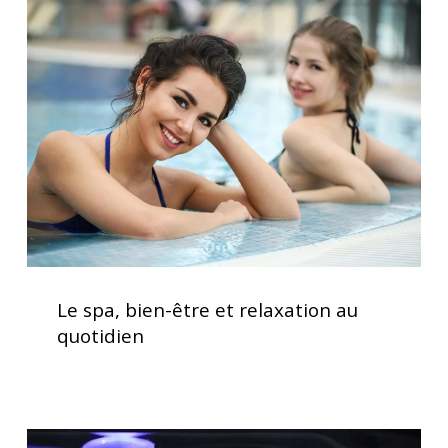
spa,
bien-
être
et
relaxation
au
quotidien
Le
spa,
Le spa, bien-être et relaxation au
bien-
quotidien
être
et
relaxation
au
Acheter
quotidien