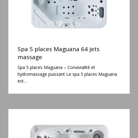
Spa
5
Spa 5 places Maguana 64 jets
places
massage
Maguana
Spa 5 places Maguana – Convivialité et
64
hydromassage puissant Le spa 5 places Maguana
jets
est…
massage
Spa
3
places
Mirana