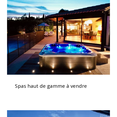
Spas
haut
de
gamme
à
vendre
Spas
haut
Spas haut de gamme à vendre
de
gamme
à
vendre
Clavier