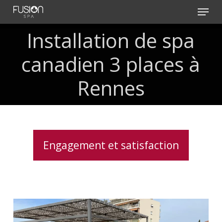
Skip
Menu
to
main
Installation de spa
content
canadien 3 places à
Rennes
Engagement et satisfaction
Installation
d’un