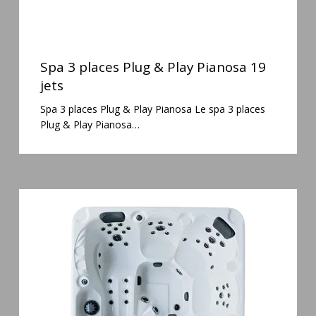
Spa
3
Spa 3 places Plug & Play Pianosa 19
places
jets
Plug
Spa 3 places Plug & Play Pianosa Le spa 3 places
&
Plug & Play Pianosa…
Play
Pianosa
19
jets
Spa
5
places
Maguana
64
jets
massage