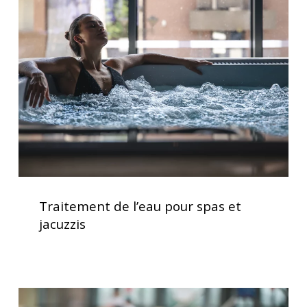
l’eau
pour
spas
et
jacuzzis
Traitement
de
Traitement de l’eau pour spas et
l’eau
jacuzzis
pour
spas
et
jacuzzis
Le