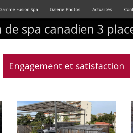
 Gamme Fusion Spa
Galerie Photos
Actualités
Con
n
de
spa
canadien
3
plac
Engagement et satisfaction
Installation
d’un
spa
3
places