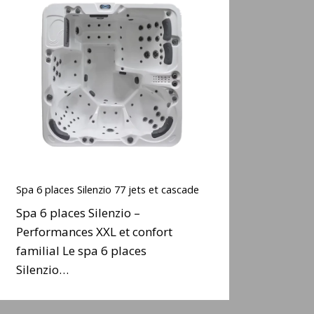
6
places
ilenzio
77
ets
t
cascade
Spa
6
Spa 6 places Silenzio 77 jets et cascade
places
Spa 6 places Silenzio –
ilenzio
Performances XXL et confort
77
familial Le spa 6 places
ets
t
Silenzio…
cascade