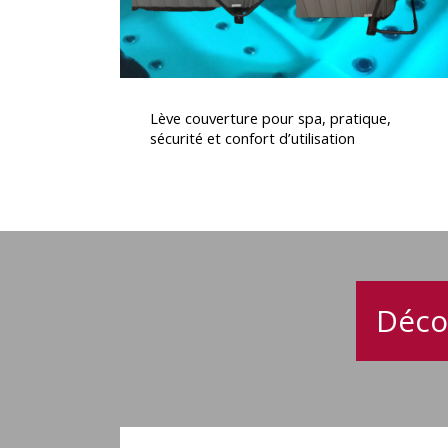
confort
d’utilisation
Lève
couverture
Lève couverture pour spa, pratique,
pour
sécurité et confort d’utilisation
spa,
pratique,
sécurité
et
confort
d’utilisation
Déco
Spa