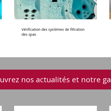
Vérification
S
des
d
Vérification des systèmes de filtration
systèmes
des spas
de
filtration
des
e
spas
e
uvrez nos actualités et notre 
Spa