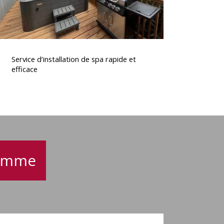
ervice
’installation
Service d’installation de spa rapide et
de
efficace
spa
rapide
t
fficace
gamme
Spa