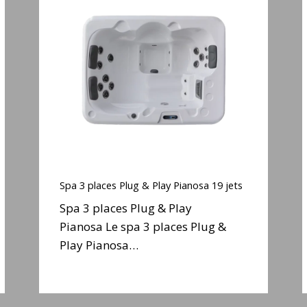
3
places
Plug
S
&
Play
j
Pianosa
e
19
jets
Spa
3
Spa 3 places Plug & Play Pianosa 19 jets
places
Spa 3 places Plug & Play
Plug
S
Pianosa Le spa 3 places Plug &
&
Play Pianosa…
Play
j
Pianosa
e
19
jets