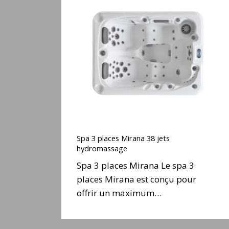
3
places
Mirana
38
jets
hydromassage
Spa
3
Spa 3 places Mirana 38 jets
places
hydromassage
Mirana
Spa 3 places Mirana Le spa 3
38
places Mirana est conçu pour
jets
offrir un maximum…
hydromassage