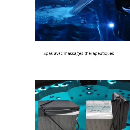
Spas
avec
Spas avec massages thérapeutiques
massages
thérapeutiques
Lève
couverture
pour
spa,
pratique,
sécurité
et