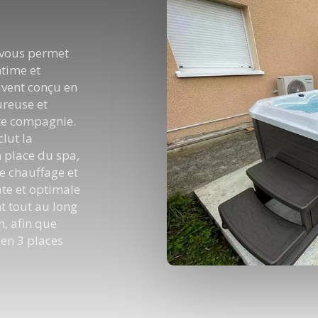
s vous permet
ntime et
uvent conçu en
ureuse et
ite compagnie.
clut la
 place du spa,
e chauffage et
ate et optimale
t tout au long
n, afin que
ien 3 places