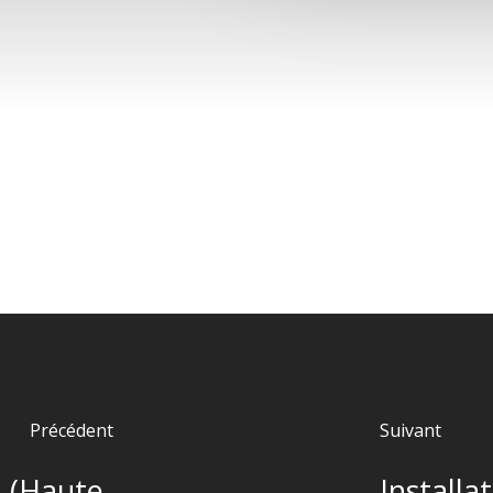
Précédent
Suivant
l (Haute-
Installa