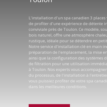
L'installation d'un spa canadien 3 place
de profiter d'une expérience de détente i
conviviale près de Toulon. Ce modèle, so
bois naturel, offre une atmosphère chale
rustique, idéale pour se détendre en pet
Notre service d'installation clé en main in
préparation de l'emplacement, la mise en
ainsi que la configuration des systèmes d
de filtration pour une utilisation immédi
à Toulon. Nos experts vous accompagnen
du processus, de l'installation à l'entretie
vous puissiez profiter de votre spa canad
dans les meilleures conditions.