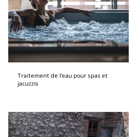
spas
et
jacuzzis
Traitement
de
Traitement de l’eau pour spas et
l’eau
jacuzzis
pour
spas
et
jacuzzis
Spa
5
places