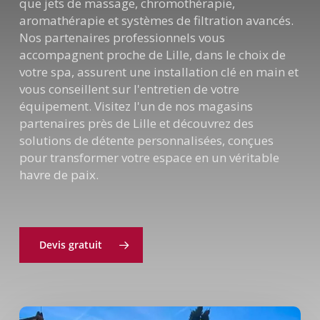
que jets de massage, chromothérapie,
aromathérapie et systèmes de filtration avancés.
Nos partenaires professionnels vous
accompagnent proche de Lille, dans le choix de
votre spa, assurent une installation clé en main et
vous conseillent sur l'entretien de votre
équipement. Visitez l'un de nos magasins
partenaires près de Lille et découvrez des
solutions de détente personnalisées, conçues
pour transformer votre espace en un véritable
havre de paix.
Devis gratuit