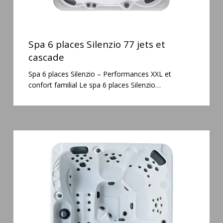
Spa
6
Spa 6 places Silenzio 77 jets et
places
cascade
Silenzio
Spa 6 places Silenzio – Performances XXL et
77
confort familial Le spa 6 places Silenzio…
jets
et
cascade
Spa
5
places
Maguana
64
jets
massage