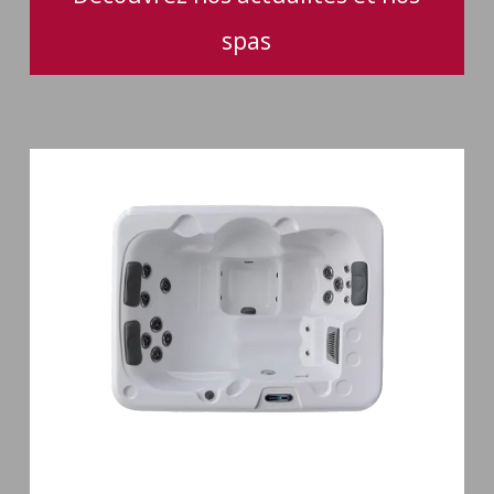
spas
Spa
3
places
Plug
&
Play
Pianosa
19
jets
Spa