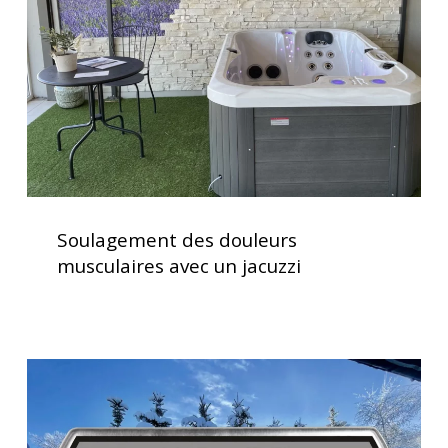
avec
un
jacuzzi
Soulagement
des
Soulagement des douleurs
douleurs
musculaires avec un jacuzzi
musculaires
avec
un
jacuzzi
Clavier
spa
K500
Gecko,