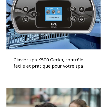
contrôle
facile
et
pratique
pour
votre
spa
Clavier
spa
Clavier spa K500 Gecko, contrôle
K500
facile et pratique pour votre spa
Gecko,
contrôle
facile
et
Le
pratique
spa,
pour
bien-
votre