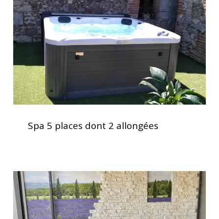
dont
2
allongées
Spa
5
Spa 5 places dont 2 allongées
places
dont
2
allongées
Soulagement
des
douleurs
musculaires