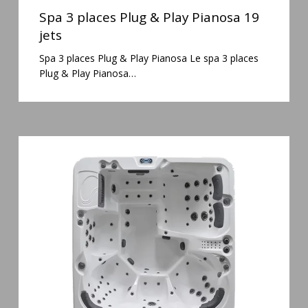
3
Spa 3 places Plug & Play Pianosa 19
places
jets
Plug
Spa 3 places Plug & Play Pianosa Le spa 3 places
&
Plug & Play Pianosa…
Play
Pianosa
19
jets
Spa
6
places
Silenzio
77
jets
et
cascade