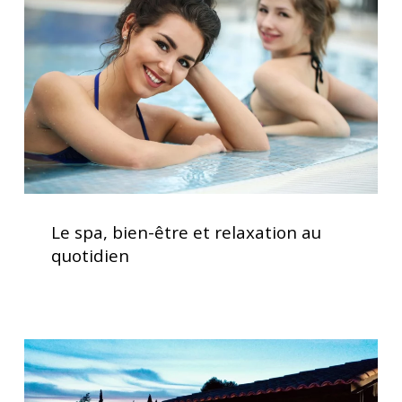
être
spa
et
relaxation
au
quotidien
Le
spa,
Le spa, bien-être et relaxation au
bien-
quotidien
être
et
relaxation
au
Spas
quotidien
haut
de