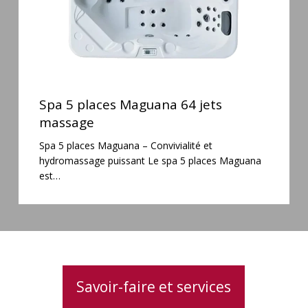
Spa
5
Spa 5 places Maguana 64 jets
places
massage
Maguana
Spa 5 places Maguana – Convivialité et
64
hydromassage puissant Le spa 5 places Maguana
jets
est…
massage
Savoir-faire et services