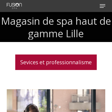
Skip
Menu
to
main
Magasin
de
spa
haut
de
content
gamme
Lille
Sevices et professionnalisme
Traitement
de
l’eau
pour