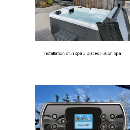
Fusion
Spa
Installation
d’un
Installation d’un spa 3 places Fusion Spa
spa
3
places
Fusion
Spa
Clavier
spa
K500
Gecko,
contrôle
facile
et