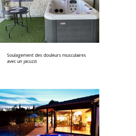
un
acuzzi
Soulagement
des
Soulagement des douleurs musculaires
douleurs
avec un jacuzzi
musculaires
avec
un
acuzzi
Spas
haut
de
gamme
à
vendre