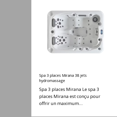
Spa
3
places
Mirana
38
jets
hydromassage
Spa
3
Spa 3 places Mirana 38 jets
places
hydromassage
Mirana
Spa 3 places Mirana Le spa 3
38
places Mirana est conçu pour
jets
offrir un maximum…
hydromassage