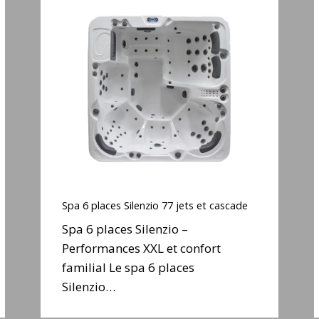
Spa
6
places
Silenzio
77
jets
j
et
cascade
Spa
6
Spa 6 places Silenzio 77 jets et cascade
places
Spa 6 places Silenzio –
Silenzio
Performances XXL et confort
77
familial Le spa 6 places
jets
j
et
Silenzio…
cascade