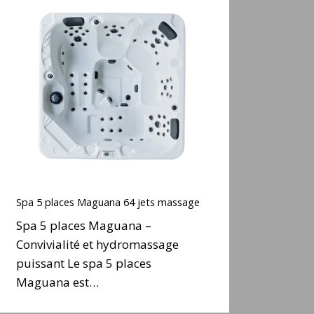
Spa
5
places
Maguana
64
ets
massage
Spa
5
Spa 5 places Maguana 64 jets massage
places
Spa 5 places Maguana –
Maguana
Convivialité et hydromassage
64
puissant Le spa 5 places
ets
massage
Maguana est…