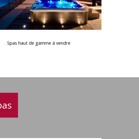
Spas
haut
Spas haut de gamme à vendre
de
gamme
à
vendre
pas