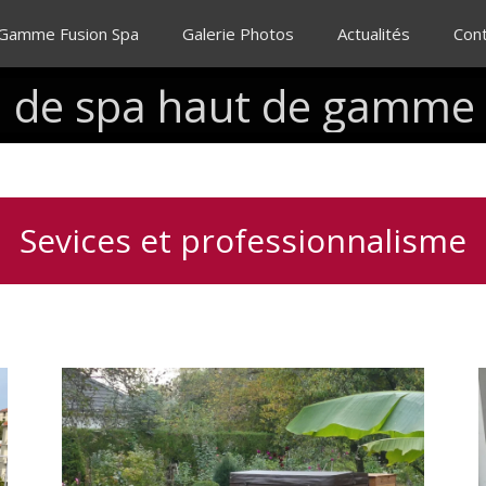
 Gamme Fusion Spa
Galerie Photos
Actualités
Con
n
de
spa
haut
de
gamme
Sevices et professionnalisme
Installation
clé
en
main
de