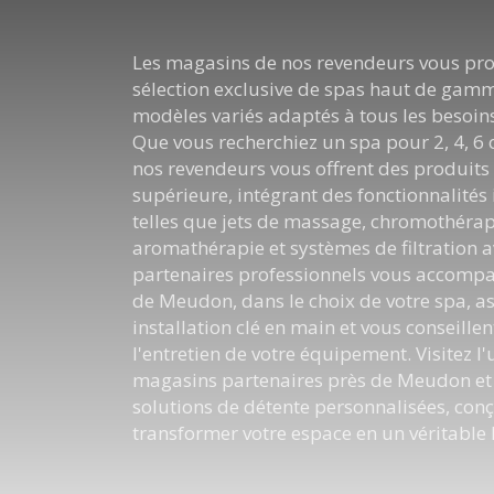
Les magasins de nos revendeurs vous pr
sélection exclusive de spas haut de gamm
modèles variés adaptés à tous les besoins
Que vous recherchiez un spa pour 2, 4, 6 
nos revendeurs vous offrent des produits
supérieure, intégrant des fonctionnalités
telles que jets de massage, chromothérap
aromathérapie et systèmes de filtration 
partenaires professionnels vous accomp
de Meudon, dans le choix de votre spa, a
installation clé en main et vous conseillen
l'entretien de votre équipement. Visitez l
magasins partenaires près de Meudon et
solutions de détente personnalisées, con
transformer votre espace en un véritable 