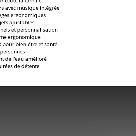
 toute la famille
rs avec musique intégrée
sièges ergonomiques
jets ajustables
nnels et personnalisation
orme ergonomique
s pour bien-être et santé
 personnes
nt de l’eau amélioré
oirées de détente