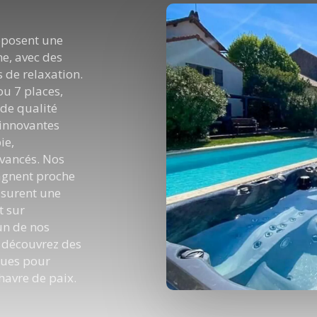
oposent une
e, avec des
 de relaxation.
ou 7 places,
 de qualité
 innovantes
ie,
avancés. Nos
agnent proche
ssurent une
t sur
'un de nos
 découvrez des
çues pour
havre de paix.