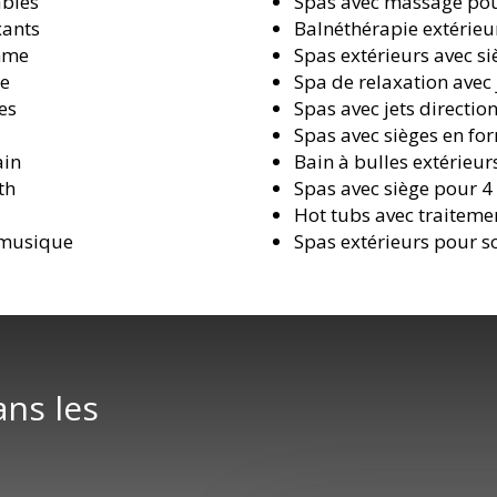
ables
Spas avec massage pour
xants
Balnéthérapie extérieu
amme
Spas extérieurs avec 
ce
Spa de relaxation avec 
es
Spas avec jets directio
Spas avec sièges en f
ain
Bain à bulles extérieur
th
Spas avec siège pour 4
Hot tubs avec traiteme
 musique
Spas extérieurs pour s
ans les