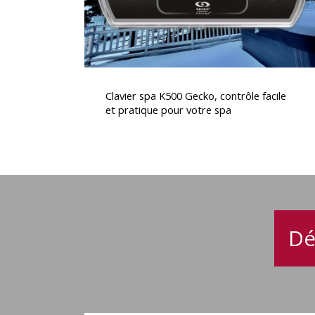
pratique
pour
votre
spa
Clavier
spa
Clavier spa K500 Gecko, contrôle facile
K500
et pratique pour votre spa
Gecko,
contrôle
facile
et
pratique
pour
votre
Dé
spa