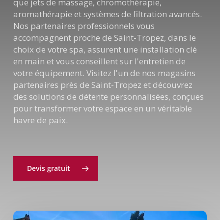
que jets de massage, chromothérapie,
aromathérapie et systèmes de filtration avancés.
Nos partenaires professionnels vous
accompagnent proche de Saint-Tropez, dans le
choix de votre spa, assurent une installation clé
en main et vous conseillent sur l'entretien de
votre équipement. Visitez l'un de nos magasins
partenaires près de Saint-Tropez et découvrez
des solutions de détente personnalisées, conçues
pour transformer votre espace en un véritable
havre de paix.
Devis gratuit