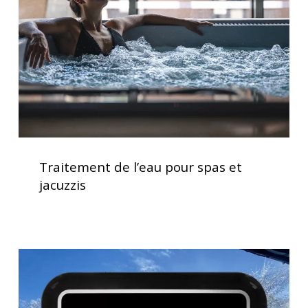
spas
et
jacuzzis
Traitement
de
Traitement de l’eau pour spas et
l’eau
jacuzzis
pour
spas
et
jacuzzis
Clavier
spa
K1000
Gecko,