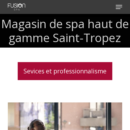
Skip
Menu
to
main
Magasin de spa haut de
content
gamme Saint-Tropez
Sevices et professionnalisme
Traitement
de
l’eau
pour