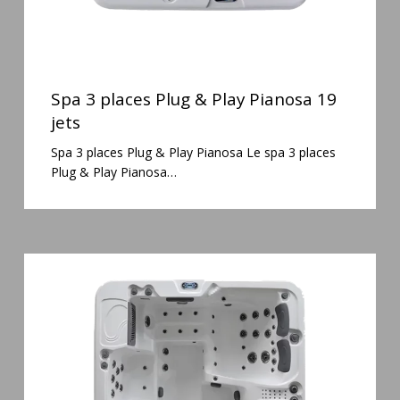
Spa
3
Spa 3 places Plug & Play Pianosa 19
places
jets
Plug
Spa 3 places Plug & Play Pianosa Le spa 3 places
&
Plug & Play Pianosa…
Play
Pianosa
19
jets
Spa
6
places
Silenzio
77
jets
et