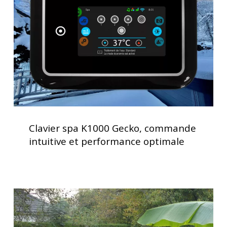
commande
intuitive
et
performance
optimale
Clavier
spa
Clavier spa K1000 Gecko, commande
K1000
intuitive et performance optimale
Gecko,
commande
intuitive
et
Installation
performance
clé
optimale
en