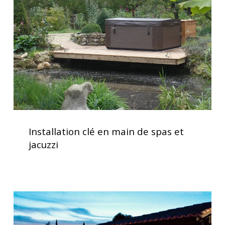
main
de
spas
et
jacuzzi
Installation
clé
Installation clé en main de spas et
en
jacuzzi
main
de
spas
et
Spas
jacuzzi
haut
de