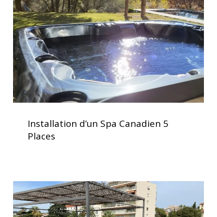
5
Places
Installation
d’un
Installation d’un Spa Canadien 5
Spa
Places
Canadien
5
Places
Installation
d’un
spa