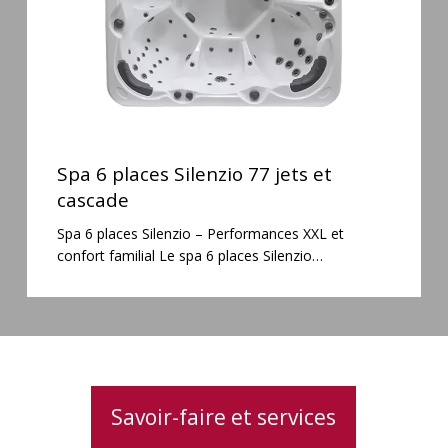
cascade
Spa
6
Spa 6 places Silenzio 77 jets et
places
cascade
Silenzio
Spa 6 places Silenzio – Performances XXL et
77
confort familial Le spa 6 places Silenzio…
jets
et
cascade
Savoir-faire et services