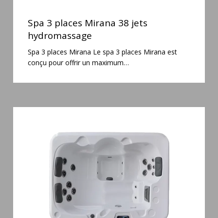
Spa
3
Spa 3 places Mirana 38 jets
places
hydromassage
Mirana
Spa 3 places Mirana Le spa 3 places Mirana est
38
conçu pour offrir un maximum…
jets
hydromassage
Spa
3
places
Plug
&
Play
Pianosa
19
jets