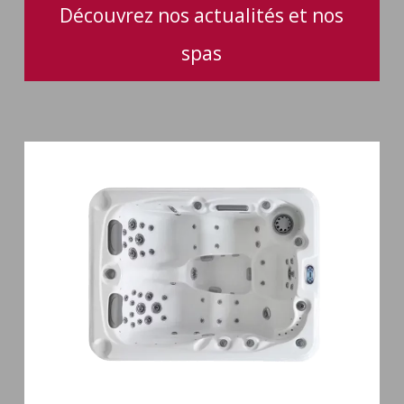
Découvrez nos actualités et nos
spas
Spa
3
places
Mirana
38
jets
hydromassage