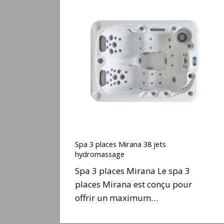
Spa
3
places
Mirana
38
jets
hydromassage
Spa
3
Spa 3 places Mirana 38 jets
places
hydromassage
Mirana
Spa 3 places Mirana Le spa 3
38
places Mirana est conçu pour
jets
offrir un maximum…
hydromassage