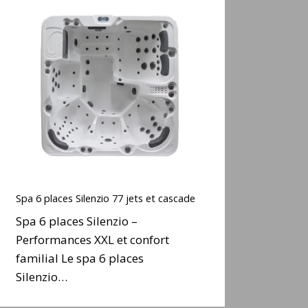
Spa
6
places
ilenzio
77
ets
t
cascade
Spa
6
Spa 6 places Silenzio 77 jets et cascade
places
Spa 6 places Silenzio –
ilenzio
Performances XXL et confort
77
familial Le spa 6 places
ets
t
Silenzio…
cascade