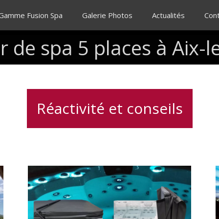
 Gamme Fusion Spa
Galerie Photos
Actualités
Con
r
de
spa
5
places
à
Aix-l
Réactivité et conseils
Lève
couverture
pour
spa,
pratique,