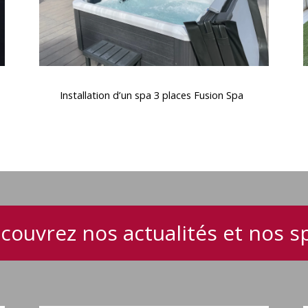
Installation
d’un
Installation d’un spa 3 places Fusion Spa
spa
3
places
Fusion
Spa
j
couvrez nos actualités et nos s