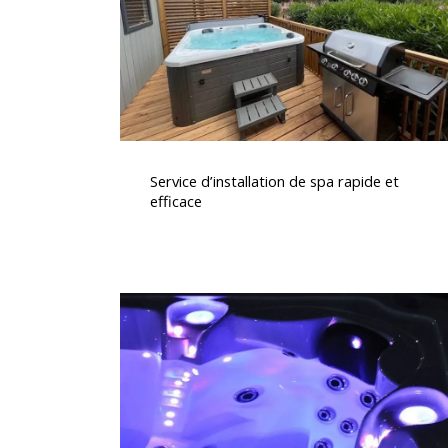
et
efficace
Service
d’installation
Service d’installation de spa rapide et
de
efficace
spa
rapide
et
efficace
Acheter
un
spa
premium
pour
votre
maison