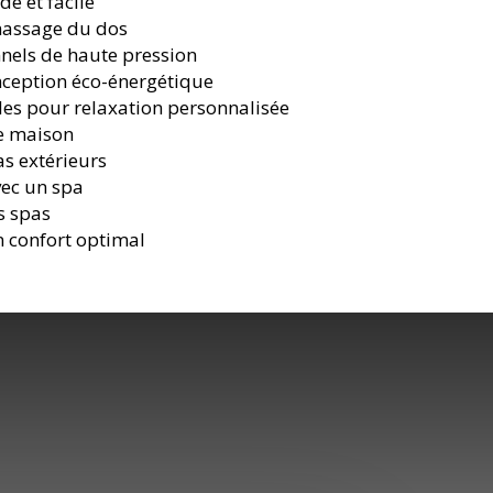
de et facile
massage du dos
nnels de haute pression
nception éco-énergétique
bles pour relaxation personnalisée
re maison
as extérieurs
vec un spa
s spas
 confort optimal