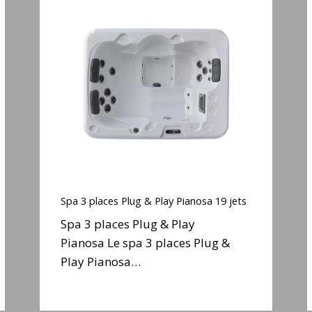
Spa
3
places
Plug
S
&
Play
j
Pianosa
e
19
jets
Spa
3
Spa 3 places Plug & Play Pianosa 19 jets
places
Spa 3 places Plug & Play
Plug
S
Pianosa Le spa 3 places Plug &
&
Play Pianosa…
Play
j
Pianosa
e
19