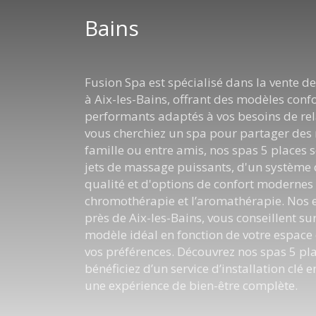
Bains
Fusion Spa est spécialisé dans la vente d
à Aix-les-Bains, offrant des modèles conf
performants adaptés à vos besoins de re
vous cherchiez un spa pour partager de
famille ou entre amis, nos spas 5 places 
jets de massage puissants, d'un système d
qualité et d'options de confort moderne
chromothérapie et l’aromathérapie. Nos e
près de Aix-les-Bains, vous conseillent su
modèle idéal en fonction de votre espace 
vos préférences. Découvrez nos spas 5 pla
bénéficiez d’un service d’installation clé
une expérience de bien-être complète.