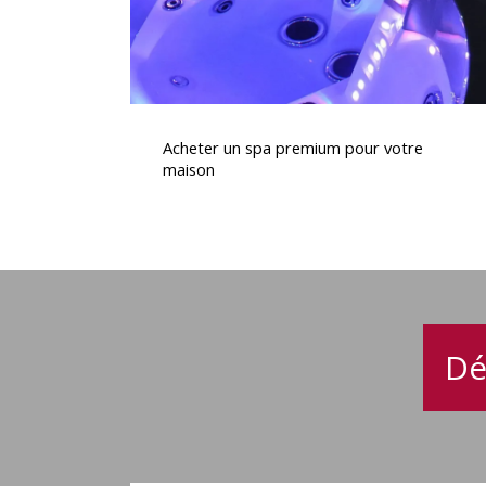
Acheter
un
Acheter un spa premium pour votre
spa
maison
premium
pour
votre
maison
Dé