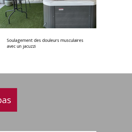
Soulagement
des
Soulagement des douleurs musculaires
douleurs
avec un jacuzzi
musculaires
avec
un
acuzzi
pas