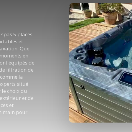
e spas 5 places
ortables et
laxation. Que
s moments en
sont équipés de
e filtration de
s comme la
xperts situé
r le choix du
extérieur et de
ces et
 en main pour