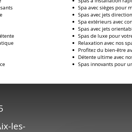
é
Spas à installation rapi
ssants
Spa avec sièges pour 
me
Spas avec jets directio
Spa extérieurs avec co
Spas avec jets orienta
étente
Spas de luxe pour vot
atique
Relaxation avec nos sp
Profitez du bien-être a
o
Détente ultime avec no
nce
Spas innovants pour un
5
x-les-