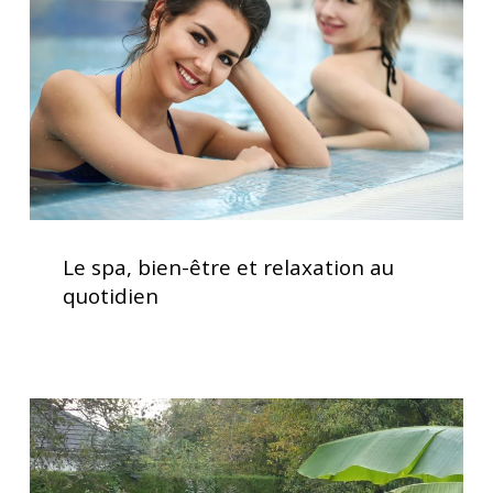
et
relaxation
au
quotidien
Le
spa,
Le spa, bien-être et relaxation au
bien-
quotidien
être
et
relaxation
au
Installation
quotidien
clé
en
main