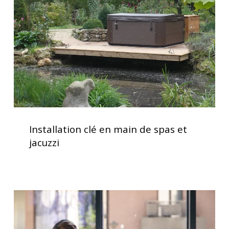
de
spas
et
jacuzzi
Installation
clé
Installation clé en main de spas et
en
jacuzzi
main
de
spas
et
Traitement
jacuzzi
de
l’eau