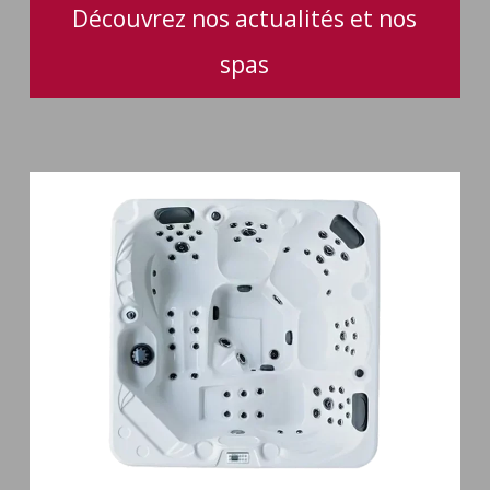
votre
Découvrez nos actualités et nos
spa
spas
Spa
5
places
Maguana
64
jets
massage