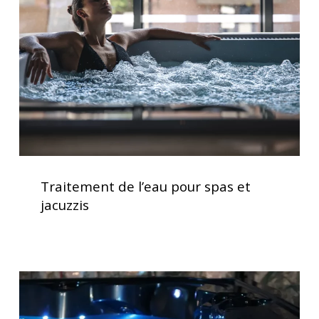
pour
spas
et
jacuzzis
Traitement
de
Traitement de l’eau pour spas et
l’eau
jacuzzis
pour
spas
et
jacuzzis
Spas
avec
massages