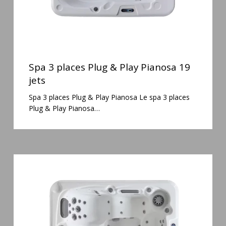
Spa
3
Spa 3 places Plug & Play Pianosa 19
places
jets
Plug
Spa 3 places Plug & Play Pianosa Le spa 3 places
&
Plug & Play Pianosa…
Play
Pianosa
19
jets
Spa
3
places
Mirana
38
jets