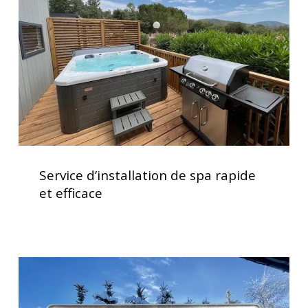
rapide
et
efficace
Service
d’installation
Service d’installation de spa rapide
de
et efficace
spa
rapide
et
efficace
Clavier
spa
K500