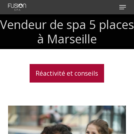
Skip
Menu
to
main
Vendeur de spa 5 places
content
à Marseille
Réactivité et conseils
Le
spa,
bien-
être