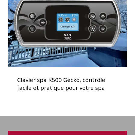
Gecko,
contrôle
facile
et
pratique
pour
votre
spa
Clavier
spa
Clavier spa K500 Gecko, contrôle
K500
facile et pratique pour votre spa
Gecko,
contrôle
facile
et
pratique
pour