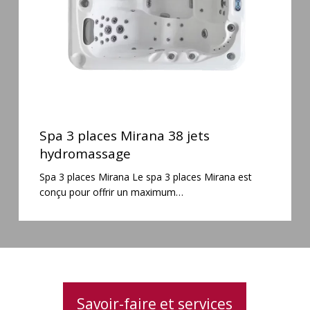
hydromassage
Spa
3
Spa 3 places Mirana 38 jets
places
hydromassage
Mirana
Spa 3 places Mirana Le spa 3 places Mirana est
38
conçu pour offrir un maximum…
jets
hydromassage
Savoir-faire et services