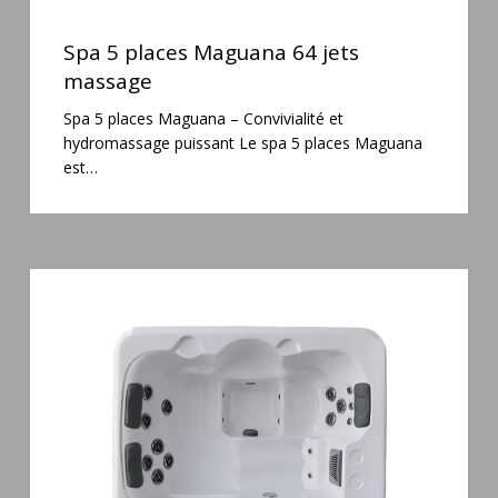
Spa
5
Spa 5 places Maguana 64 jets
places
massage
Maguana
Spa 5 places Maguana – Convivialité et
64
hydromassage puissant Le spa 5 places Maguana
jets
est…
massage
Spa
3
places
Plug
&
Play
Pianosa
19
jets