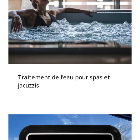
spas
et
jacuzzis
Traitement
de
Traitement de l’eau pour spas et
l’eau
jacuzzis
pour
spas
et
jacuzzis
Clavier
spa
K1000