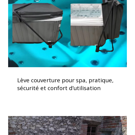
spa,
pratique,
sécurité
et
confort
d’utilisation
Lève
couverture
Lève couverture pour spa, pratique,
pour
sécurité et confort d’utilisation
spa,
pratique,
sécurité
et
Spa
confort
5
d’utilisation
places