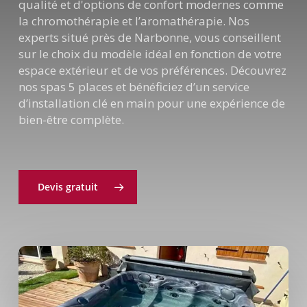
qualité et d'options de confort modernes comme
la chromothérapie et l’aromathérapie. Nos
experts situé près de Narbonne, vous conseillent
sur le choix du modèle idéal en fonction de votre
espace extérieur et de vos préférences. Découvrez
nos spas 5 places et bénéficiez d’un service
d’installation clé en main pour une expérience de
bien-être complète.
Devis gratuit