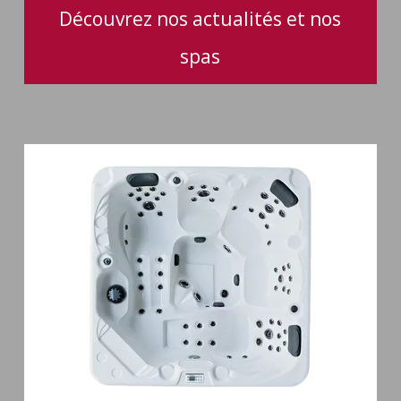
votre
Découvrez nos actualités et nos
spa
spas
Spa
5
places
Maguana
64
jets
massage