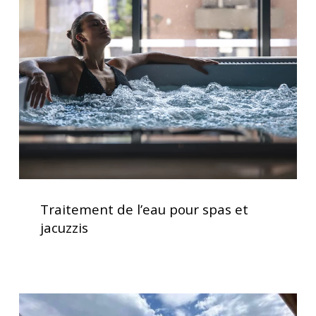
l’eau
pour
spas
et
jacuzzis
Traitement
de
Traitement de l’eau pour spas et
l’eau
jacuzzis
pour
spas
et
jacuzzis
Service