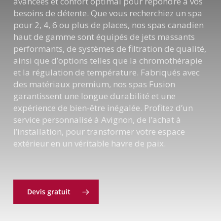
avancées et confort optimal pour répondre à vos
besoins de détente. Que vous recherchiez un spa
pour 2, 4, 6 ou plus de places, nos spas canadien
haut de gamme sont équipés de jets massants
performants, de systèmes de filtration de qualité,
ainsi que d’options telles que la chromothérapie
et la régulation de température. Fabriqués avec
des matériaux premium, nos spas Fusion
garantissent une longue durabilité et une
expérience de bien-être inégalée. Profitez d’un
service personnalisé à Avignon, de l’achat à
l’installation, pour transformer votre espace
extérieur en un véritable havre de paix.
Devis gratuit