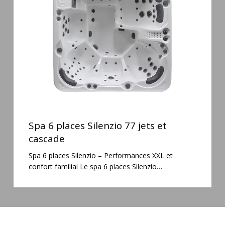
77
jets
et
cascade
Spa
6
Spa 6 places Silenzio 77 jets et
places
cascade
Silenzio
Spa 6 places Silenzio – Performances XXL et
77
confort familial Le spa 6 places Silenzio…
jets
et
cascade