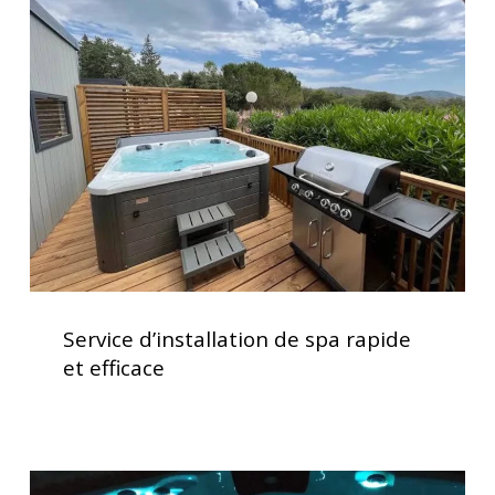
d’installation
de
spa
rapide
et
efficace
Service
d’installation
Service d’installation de spa rapide
de
et efficace
spa
rapide
et
efficace
Lève