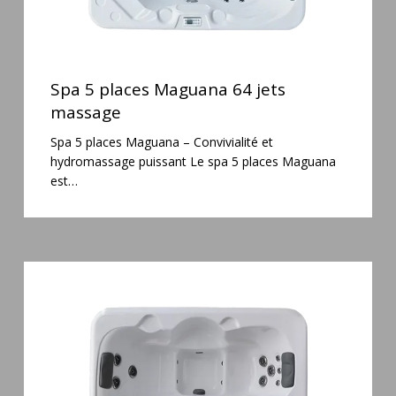
Spa
5
Spa 5 places Maguana 64 jets
places
massage
Maguana
Spa 5 places Maguana – Convivialité et
64
hydromassage puissant Le spa 5 places Maguana
jets
est…
massage
Spa
3
places
Plug
&
Play