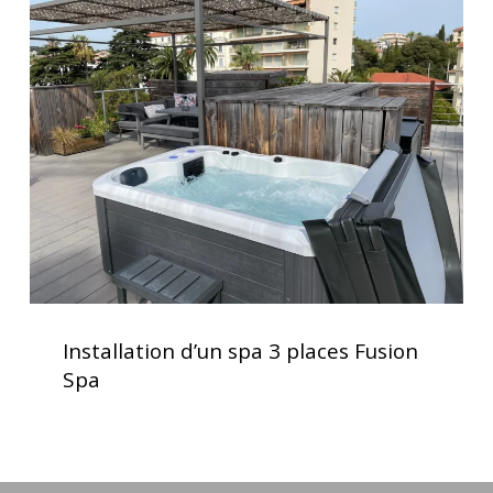
d’un
spa
3
places
Fusion
Spa
Installation
d’un
Installation d’un spa 3 places Fusion
spa
Spa
3
places
Fusion
Spa