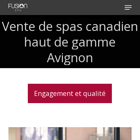
Skip
Menu
to
main
Vente
de
spas
canadien
content
haut
de
gamme
Avignon
Engagement et qualité
Traitement
de