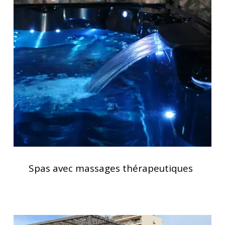
Spas
avec
massages
thérapeutiques
Spas
avec
Spas avec massages thérapeutiques
massages
thérapeutiques
Installation