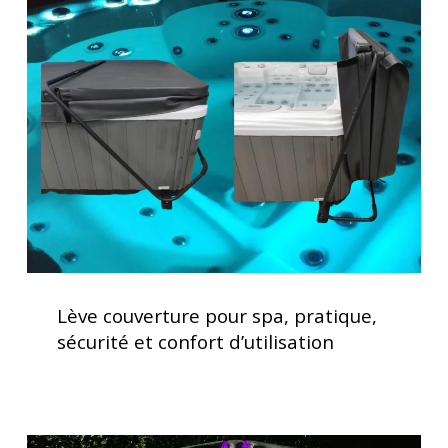
couverture
pour
spa,
pratique,
sécurité
et
confort
d’utilisation
Lève
couverture
Lève couverture pour spa, pratique,
pour
sécurité et confort d’utilisation
spa,
pratique,
sécurité
et
Spas