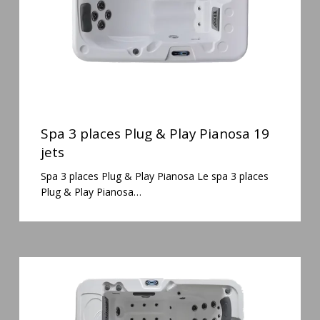
Pianosa
19
jets
Spa
3
Spa 3 places Plug & Play Pianosa 19
places
jets
Plug
Spa 3 places Plug & Play Pianosa Le spa 3 places
&
Plug & Play Pianosa…
Play
Pianosa
19
jets
Spa
6
places
Silenzio