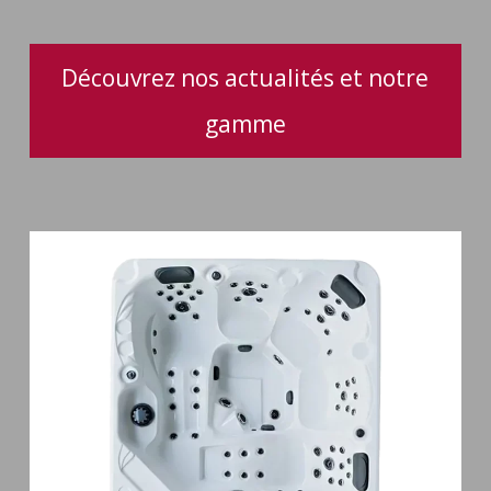
Découvrez nos actualités et notre
gamme
Spa
5
places
Maguana
64
jets
massage