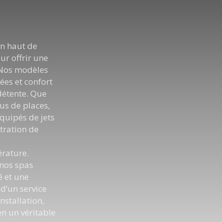
n haut de
r offrir une
 Nos modèles
ées et confort
détente. Que
us de places,
quipés de jets
tration de
érature.
nos spas
é et une
 d’un service
nstallation,
en un véritable