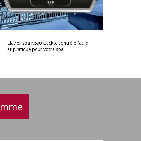
pratique
pour
otre
spa
lavier
spa
Clavier spa K500 Gecko, contrôle facile
K500
et pratique pour votre spa
Gecko,
contrôle
acile
t
pratique
pour
otre
gamme
spa