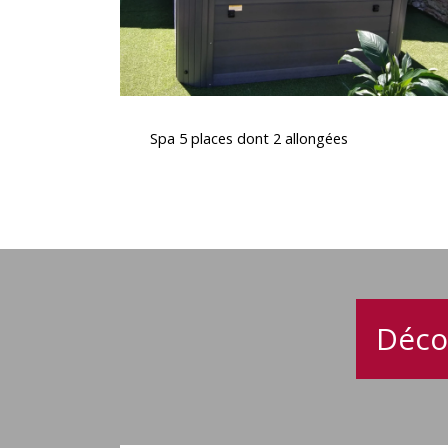
Spa
5
Spa 5 places dont 2 allongées
places
dont
2
allongées
Déco