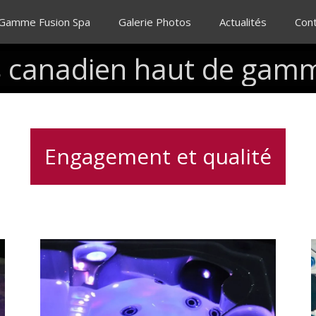
 Gamme Fusion Spa
Galerie Photos
Actualités
Con
s
canadien
haut
de
gam
Engagement et qualité
Acheter
V
un
spa
premium
pour
f