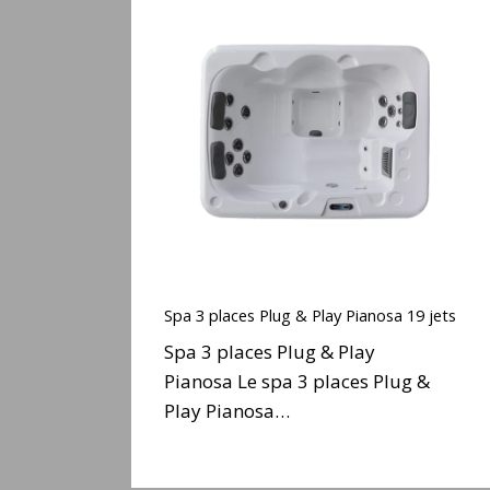
Spa
3
places
Plug
&
Play
Pianosa
19
jets
Spa
3
Spa 3 places Plug & Play Pianosa 19 jets
places
Spa 3 places Plug & Play
Plug
Pianosa Le spa 3 places Plug &
&
Play Pianosa…
Play
Pianosa
19