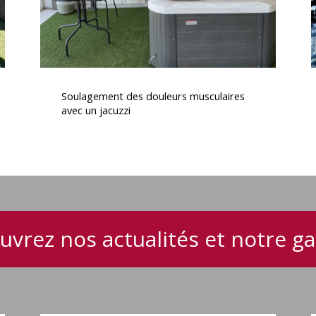
v
Soulagement
C
des
Soulagement des douleurs musculaires
douleurs
avec un jacuzzi
musculaires
avec
un
f
jacuzzi
e
v
uvrez nos actualités et notre 