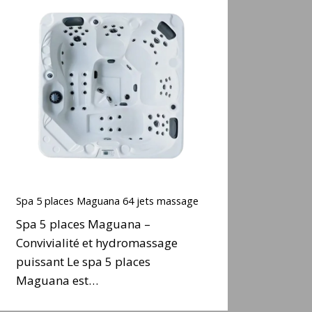
Spa
5
places
Maguana
64
ets
massage
Spa
5
Spa 5 places Maguana 64 jets massage
places
Spa 5 places Maguana –
Maguana
Convivialité et hydromassage
64
puissant Le spa 5 places
ets
massage
Maguana est…