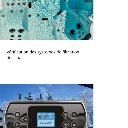
des
spas
érification
des
Vérification des systèmes de filtration
systèmes
des spas
de
iltration
des
spas
lavier
spa
K500
Gecko,
contrôle
acile
t