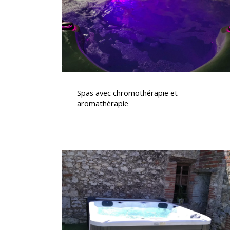
Spas
avec
Spas avec chromothérapie et
chromothérapie
aromathérapie
et
aromathérapie
Spa
5
places
dont
2
allongées