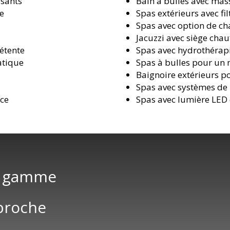
ssants
Bain à bulles avec mas
me
Spas extérieurs avec f
Spas avec option de ch
Jacuzzi avec siège cha
étente
Spas avec hydrothérapi
atique
Spas à bulles pour un
Baignoire extérieurs p
o
Spas avec systèmes de
nce
Spas avec lumière LED
e gamme
 proche