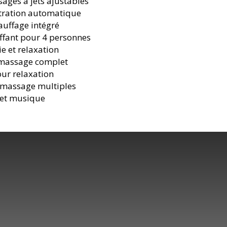
sages à jets ajustables
iltration automatique
auffage intégré
uffant pour 4 personnes
e et relaxation
 massage complet
our relaxation
 massage multiples
 et musique