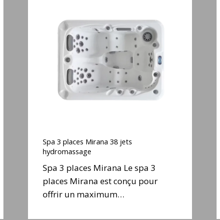
Spa
3
places
Mirana
38
jets
j
hydromassage
Spa
3
Spa 3 places Mirana 38 jets
places
hydromassage
Mirana
Spa 3 places Mirana Le spa 3
38
places Mirana est conçu pour
jets
j
offrir un maximum…
hydromassage