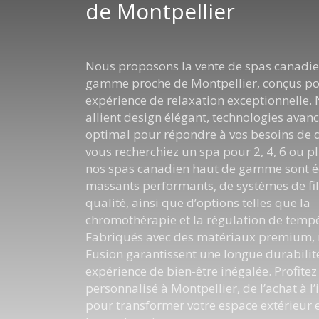
de Montpellier
Nous proposons la vente de spas canadie
gamme proche de Montpellier, conçus pou
expérience de relaxation exceptionnelle.
allient design élégant, technologies avanc
optimal pour répondre à vos besoins de 
vous recherchiez un spa pour 2, 4, 6 ou pl
nos spas canadien haut de gamme sont é
massants performants, de systèmes de fil
qualité, ainsi que d’options telles que la
chromothérapie et la régulation de temp
Fabriqués avec des matériaux premium, 
Fusion garantissent une longue durabilit
expérience de bien-être inégalée. Profitez
personnalisé à Montpellier, de l’achat à l’i
pour transformer votre espace extérieur 