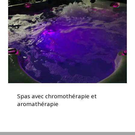
avec
d’utilisation
chromothérapie
et
aromathérapie
Spas
avec
Spas avec chromothérapie et
chromothérapie
aromathérapie
et
aromathérapie