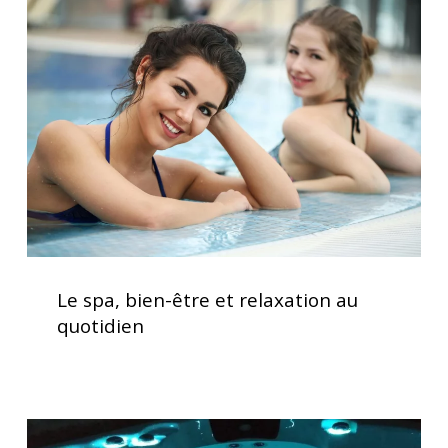
bien-
être
et
relaxation
au
quotidien
Le
spa,
Le spa, bien-être et relaxation au
bien-
quotidien
être
et
relaxation
au
Lève
quotidien