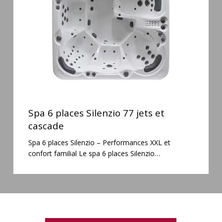
jets
et
cascade
Spa
6
Spa 6 places Silenzio 77 jets et
places
cascade
Silenzio
Spa 6 places Silenzio – Performances XXL et
77
confort familial Le spa 6 places Silenzio…
jets
et
cascade