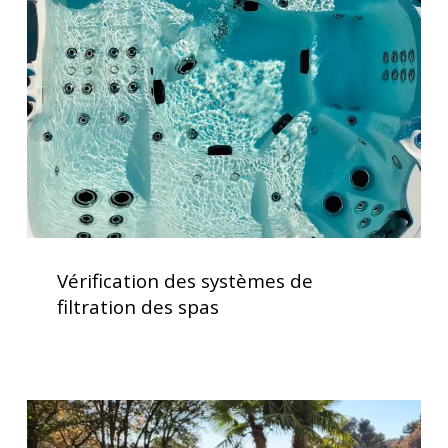
systèmes
de
filtration
des
spas
Vérification
des
Vérification des systèmes de
systèmes
filtration des spas
de
filtration
des
spas
Installation
d’un