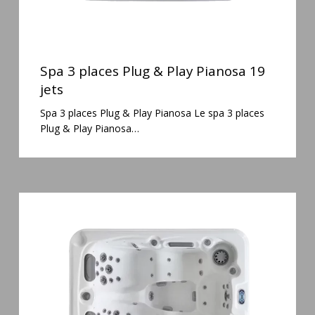
Spa
3
Spa 3 places Plug & Play Pianosa 19
places
jets
Plug
Spa 3 places Plug & Play Pianosa Le spa 3 places
&
Plug & Play Pianosa…
Play
Pianosa
19
jets
Spa
3
places
Mirana
38
jets
hydromassage