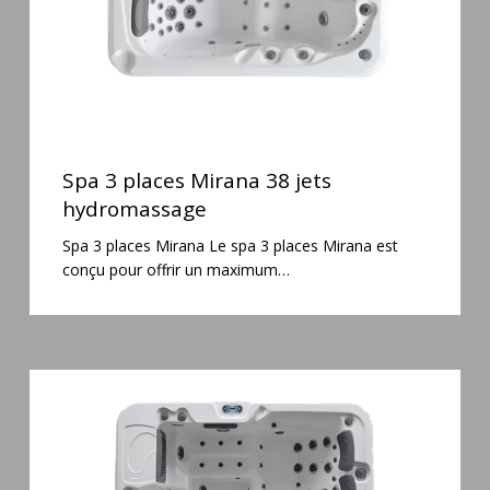
Spa
3
Spa 3 places Mirana 38 jets
places
hydromassage
Mirana
Spa 3 places Mirana Le spa 3 places Mirana est
38
conçu pour offrir un maximum…
jets
hydromassage
Spa
6
places
Silenzio
77