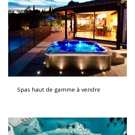
de
gamme
à
vendre
Spas
haut
Spas haut de gamme à vendre
de
gamme
à
vendre
Vérification
des