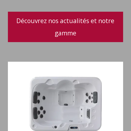
Découvrez nos actualités et notre
gamme
Spa
3
places
Plug
&
Play
Pianosa
19
jets