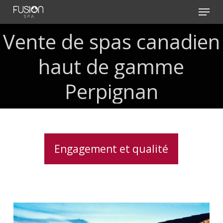
Skip
Menu
to
main
Vente
de
spas
canadien
content
haut
de
gamme
Perpignan
Engagement et qualité
Spas
haut