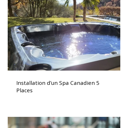
Spa
Canadien
5
Places
Installation
d’un
Installation d’un Spa Canadien 5
Spa
Places
Canadien
5
Places
Le
spa,