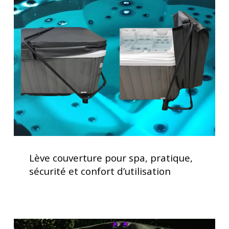
couverture
pour
spa,
pratique,
sécurité
et
confort
d’utilisation
Lève
couverture
Lève couverture pour spa, pratique,
pour
sécurité et confort d’utilisation
spa,
pratique,
sécurité
et
Spas
confort