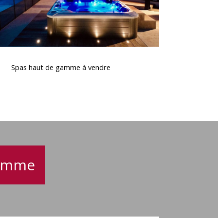
Spas
haut
Spas haut de gamme à vendre
de
gamme
à
vendre
gamme