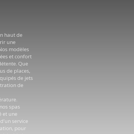
n haut de
rir une
 Nos modèles
ées et confort
détente. Que
us de places,
quipés de jets
tration de
érature.
nos spas
é et une
 d’un service
lation, pour