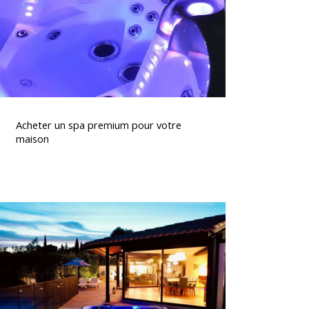
otre
maison
Acheter
un
Acheter un spa premium pour votre
spa
maison
premium
pour
otre
maison
Spas
haut
de
gamme
à
vendre