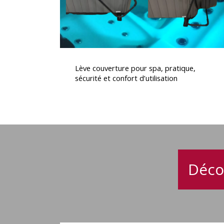
confort
d’utilisation
Lève
couverture
Lève couverture pour spa, pratique,
pour
sécurité et confort d’utilisation
spa,
pratique,
sécurité
et
confort
d’utilisation
Déco