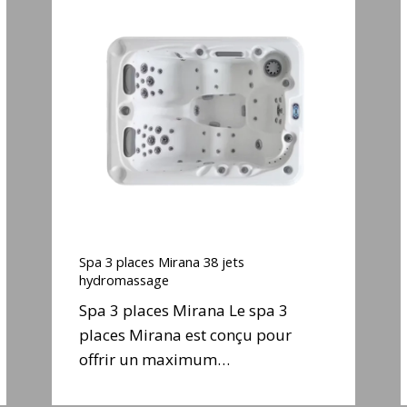
Spa
3
places
Mirana
38
jets
j
hydromassage
Spa
3
Spa 3 places Mirana 38 jets
places
hydromassage
Mirana
Spa 3 places Mirana Le spa 3
38
places Mirana est conçu pour
jets
j
offrir un maximum…
hydromassage