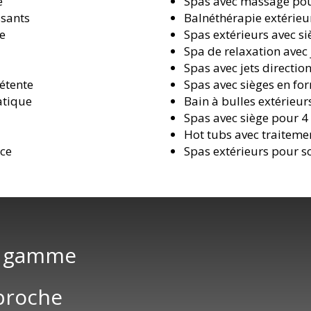
é
Spas avec massage pour
ssants
Balnéthérapie extérieu
me
Spas extérieurs avec 
Spa de relaxation avec 
Spas avec jets directio
étente
Spas avec sièges en f
atique
Bain à bulles extérieur
Spas avec siège pour 4
o
Hot tubs avec traiteme
nce
Spas extérieurs pour s
e gamme
 proche