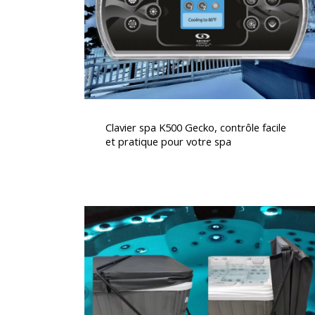
facile
et
pratique
pour
votre
spa
Clavier
spa
Clavier spa K500 Gecko, contrôle facile
K500
et pratique pour votre spa
Gecko,
contrôle
facile
et
Lève
pratique
couverture
pour
pour
votre
spa,
spa
pratique,
sécurité
et