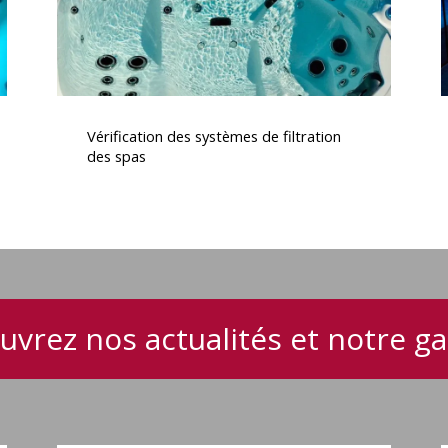
Vérification
des
Vérification des systèmes de filtration
systèmes
des spas
de
filtration
des
spas
uvrez nos actualités et notre 