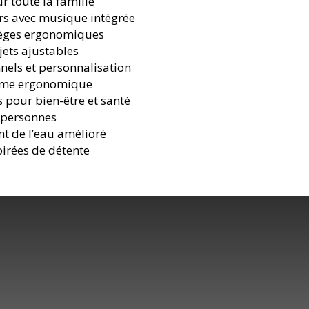
 toute la famille
rs avec musique intégrée
sièges ergonomiques
jets ajustables
nnels et personnalisation
orme ergonomique
s pour bien-être et santé
 personnes
nt de l’eau amélioré
oirées de détente