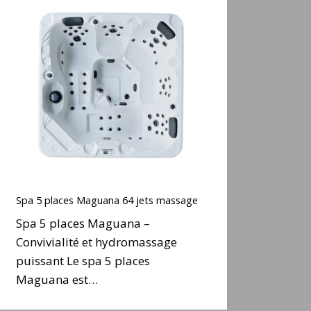
Spa
5
places
Maguana
64
ets
massage
Spa
5
Spa 5 places Maguana 64 jets massage
places
Spa 5 places Maguana –
Maguana
Convivialité et hydromassage
64
puissant Le spa 5 places
ets
massage
Maguana est…