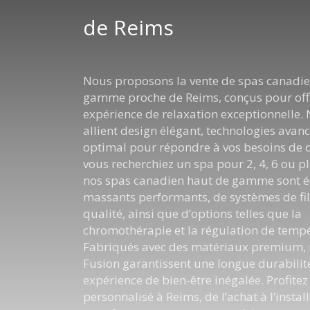
de Reims
Nous proposons la vente de spas canadie
gamme proche de Reims, conçus pour off
expérience de relaxation exceptionnelle.
allient design élégant, technologies avanc
optimal pour répondre à vos besoins de 
vous recherchiez un spa pour 2, 4, 6 ou pl
nos spas canadien haut de gamme sont é
massants performants, de systèmes de fil
qualité, ainsi que d’options telles que la
chromothérapie et la régulation de temp
Fabriqués avec des matériaux premium, 
Fusion garantissent une longue durabilit
expérience de bien-être inégalée. Profitez
personnalisé à Reims, de l’achat à l’instal