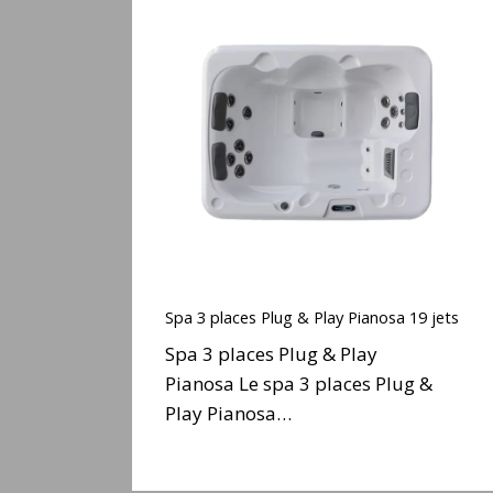
Spa
3
places
Plug
&
Play
Pianosa
19
jets
Spa
3
Spa 3 places Plug & Play Pianosa 19 jets
places
Spa 3 places Plug & Play
Plug
Pianosa Le spa 3 places Plug &
&
Play Pianosa…
Play
Pianosa
19