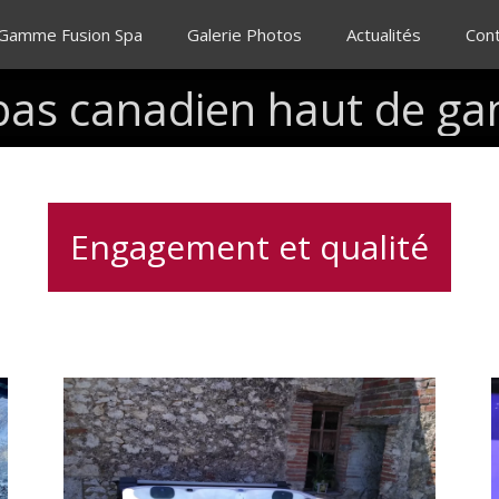
 Gamme Fusion Spa
Galerie Photos
Actualités
Con
pas
canadien
haut
de
ga
Engagement et qualité
Spa
5
places
dont
2