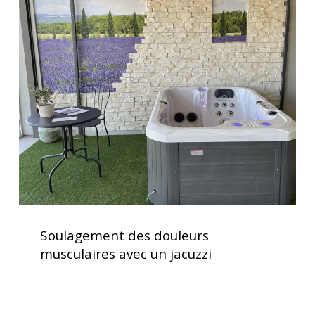
Soulagement
des
douleurs
musculaires
avec
un
jacuzzi
Soulagement
des
Soulagement des douleurs
douleurs
musculaires avec un jacuzzi
musculaires
avec
un
jacuzzi