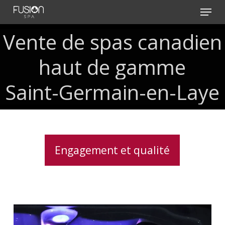
Skip
Menu
to
main
Vente
de
spas
canadien
content
haut
de
gamme
Saint-Germain-en-Laye
Engagement et qualité
Acheter
un