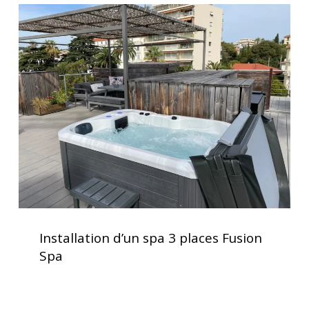
Installation
d’un
spa
3
places
Fusion
Spa
Installation
d’un
Installation d’un spa 3 places Fusion
spa
Spa
3
places
Fusion