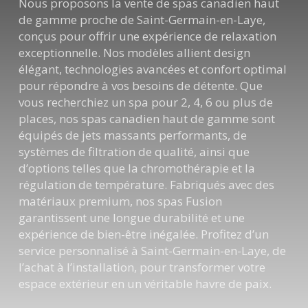
Nous proposons la vente de spas canadien haut
de gamme proche de Saint-Germain-en-Laye,
conçus pour offrir une expérience de relaxation
exceptionnelle. Nos modèles allient design
élégant, technologies avancées et confort optimal
pour répondre à vos besoins de détente. Que
vous recherchiez un spa pour 2, 4, 6 ou plus de
places, nos spas canadien haut de gamme sont
équipés de jets massants performants, de
systèmes de filtration de qualité, ainsi que
d’options telles que la chromothérapie et la
régulation de température. Fabriqués avec des
matériaux premium, nos spas Fusion
garantissent une longue durabilité et une
expérience de bien-être inégalée. Profitez d’un
service personnalisé à Saint-Germain-en-Laye, de
l’achat à l’installation, pour transformer votre
espace extérieur en un véritable havre de paix.