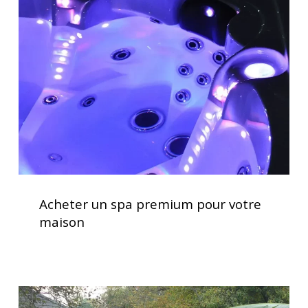
spa
premium
pour
votre
maison
Acheter
un
Acheter un spa premium pour votre
spa
maison
premium
pour
votre
maison
Installation