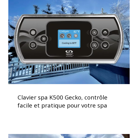
spa
K500
Gecko,
contrôle
facile
et
pratique
pour
votre
spa
Clavier
spa
Clavier spa K500 Gecko, contrôle
K500
facile et pratique pour votre spa
Gecko,
contrôle
facile
et
Service