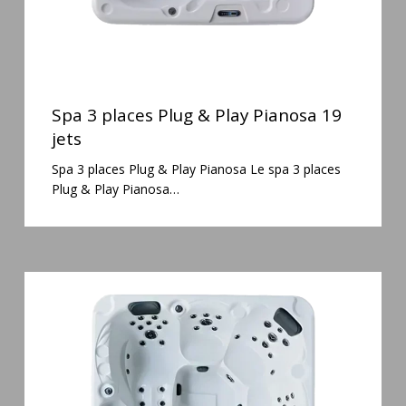
Spa
3
Spa 3 places Plug & Play Pianosa 19
places
jets
Plug
Spa 3 places Plug & Play Pianosa Le spa 3 places
&
Plug & Play Pianosa…
Play
Pianosa
19
jets
Spa
5
places
Maguana
64
jets