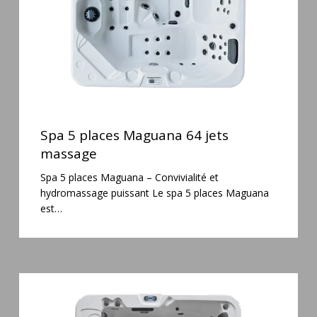
massage
Spa
5
Spa 5 places Maguana 64 jets
places
massage
Maguana
Spa 5 places Maguana – Convivialité et
64
hydromassage puissant Le spa 5 places Maguana
jets
est…
massage
Spa
6
places