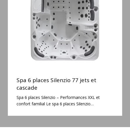
Silenzio
77
jets
et
cascade
Spa
6
Spa 6 places Silenzio 77 jets et
places
cascade
Silenzio
Spa 6 places Silenzio – Performances XXL et
77
confort familial Le spa 6 places Silenzio…
jets
et
cascade