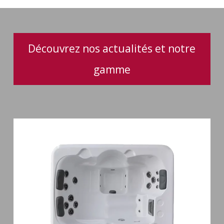
Spa
Découvrez nos actualités et notre
gamme
Spa
3
places
Plug
&
Play
Pianosa
19
jets