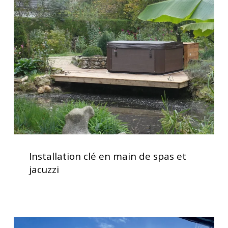
clé
en
main
de
spas
et
jacuzzi
Installation
clé
Installation clé en main de spas et
en
jacuzzi
main
de
spas
et
Clavier
jacuzzi