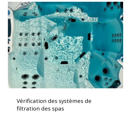
Vérification
des
systèmes
de
filtration
des
spas
Vérification
des
Vérification des systèmes de
systèmes
filtration des spas
de
filtration
des