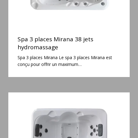
Spa
3
Spa 3 places Mirana 38 jets
places
hydromassage
Mirana
Spa 3 places Mirana Le spa 3 places Mirana est
38
conçu pour offrir un maximum…
jets
hydromassage
Spa
3
places
Plug
&
Play