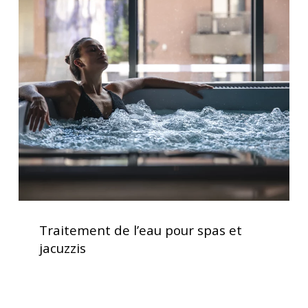
Traitement
jacuzzi
de
l’eau
pour
spas
et
jacuzzis
Traitement
de
Traitement de l’eau pour spas et
l’eau
jacuzzis
pour
spas
et
jacuzzis