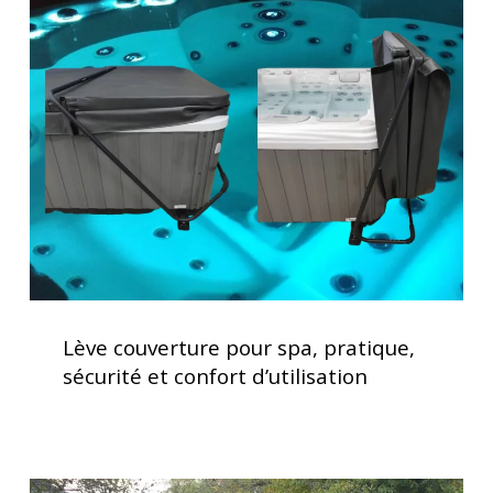
couverture
pour
spa,
pratique,
sécurité
et
confort
d’utilisation
Lève
couverture
Lève couverture pour spa, pratique,
pour
sécurité et confort d’utilisation
spa,
pratique,
sécurité
et
Installation