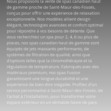
Nous proposons la vente de spas canadien haut
de gamme proche de Saint-Maur-des-Fossés,
conçus pour offrir une expérience de relaxation
exceptionnelle. Nos modèles allient design
élégant, technologies avancées et confort optimal
pour répondre à vos besoins de détente. Que
vous recherchiez un spa pour 2, 4, 6 ou plus de
places, nos spas canadien haut de gamme sont
équipés de jets massants performants, de
systèmes de filtration de qualité, ainsi que
d’options telles que la chromothérapie et la
régulation de température. Fabriqués avec des
matériaux premium, nos spas Fusion
garantissent une longue durabilité et une
expérience de bien-être inégalée. Profitez d’un
service personnalisé à Saint-Maur-des-Fossés, de
l’achat à l’installation, pour transformer votre
espace extérieur en un véritable havre de paix.