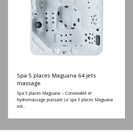
64
jets
massage
Spa
5
Spa 5 places Maguana 64 jets
places
massage
Maguana
Spa 5 places Maguana – Convivialité et
64
hydromassage puissant Le spa 5 places Maguana
jets
est…
massage