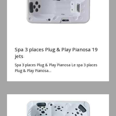
Pianosa
19
jets
Spa
3
Spa 3 places Plug & Play Pianosa 19
places
jets
Plug
Spa 3 places Plug & Play Pianosa Le spa 3 places
&
Plug & Play Pianosa…
Play
Pianosa
19
jets
Spa
5
places
Maguana