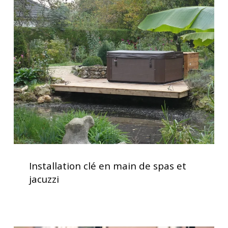
confort
clé
d’utilisation
en
main
de
spas
et
jacuzzi
Installation
clé
Installation clé en main de spas et
en
jacuzzi
main
de
spas
et