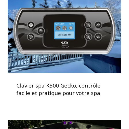
K500
Gecko,
contrôle
facile
et
pratique
pour
votre
spa
Clavier
spa
Clavier spa K500 Gecko, contrôle
K500
facile et pratique pour votre spa
Gecko,
contrôle
facile
et
Spas
pratique