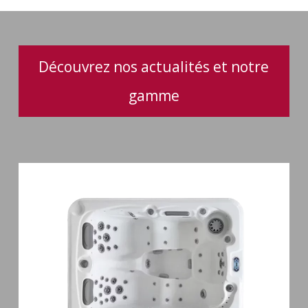
spas
Découvrez nos actualités et notre
gamme
Spa
3
places
Mirana
38
jets
hydromassage