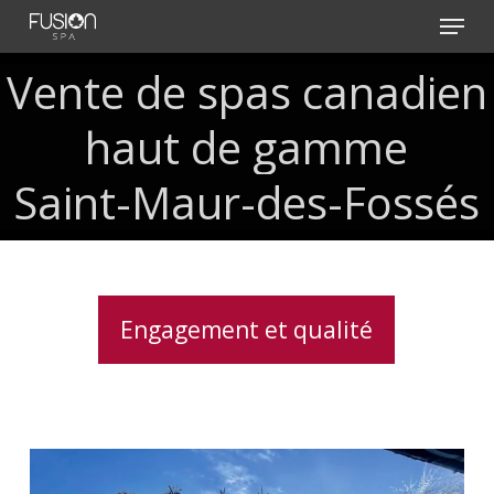
Skip
Menu
to
main
Vente
de
spas
canadien
content
haut
de
gamme
Saint-Maur-des-Fossés
Engagement et qualité
Clavier
spa