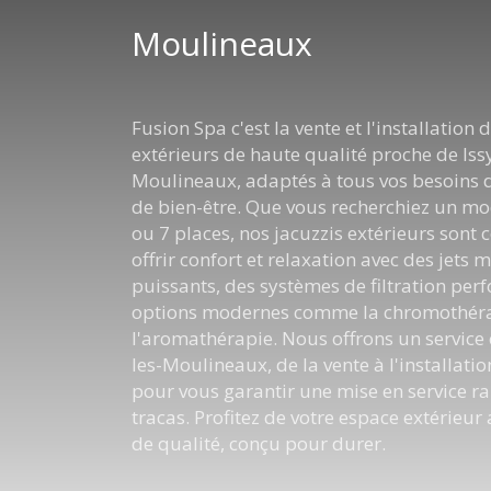
Moulineaux
Fusion Spa c'est la vente et l'installation 
extérieurs de haute qualité proche de Issy
Moulineaux, adaptés à tous vos besoins d
de bien-être. Que vous recherchiez un mo
ou 7 places, nos jacuzzis extérieurs sont
offrir confort et relaxation avec des jets 
puissants, des systèmes de filtration per
options modernes comme la chromothéra
l'aromathérapie. Nous offrons un service 
les-Moulineaux, de la vente à l'installatio
pour vous garantir une mise en service ra
tracas. Profitez de votre espace extérieur
de qualité, conçu pour durer.