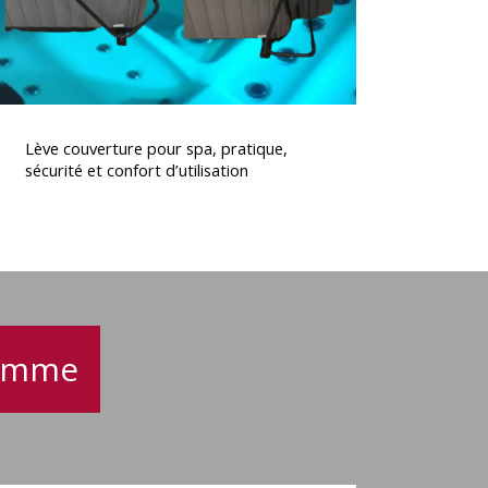
confort
’utilisation
Lève
couverture
Lève couverture pour spa, pratique,
pour
sécurité et confort d’utilisation
spa,
pratique,
écurité
t
confort
’utilisation
gamme