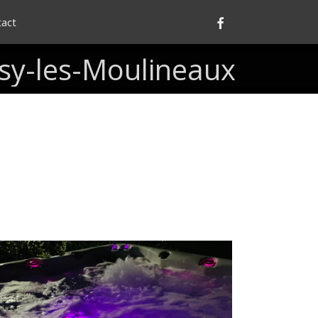
Facebook
tact
ssy-les-Moulineaux
Spas
avec
chromothérapie
t
aromathérapie