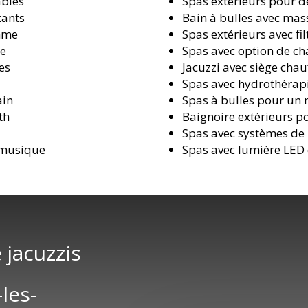
ables
Spas extérieurs pour d
xants
Bain à bulles avec mas
amme
Spas extérieurs avec f
ce
Spas avec option de ch
es
Jacuzzi avec siège cha
Spas avec hydrothérapi
ain
Spas à bulles pour un
th
Baignoire extérieurs p
Spas avec systèmes de
 musique
Spas avec lumière LED
 jacuzzis
les-