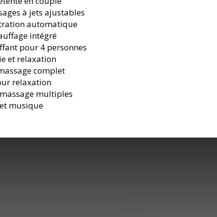
étente en couple
sages à jets ajustables
iltration automatique
auffage intégré
uffant pour 4 personnes
e et relaxation
 massage complet
our relaxation
 massage multiples
 et musique