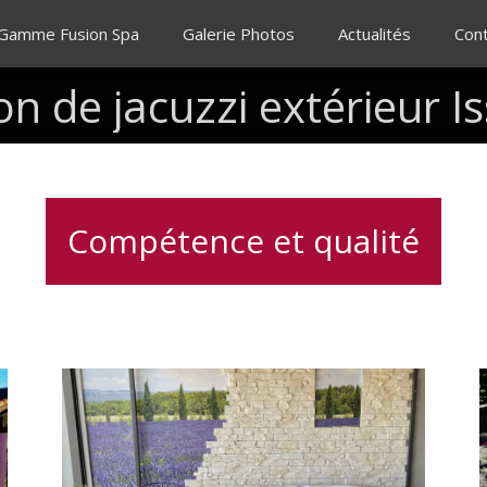
 Gamme Fusion Spa
Galerie Photos
Actualités
Con
ion
de
jacuzzi
extérieur
I
Compétence et qualité
Soulagement
des
douleurs
musculaires
e
avec