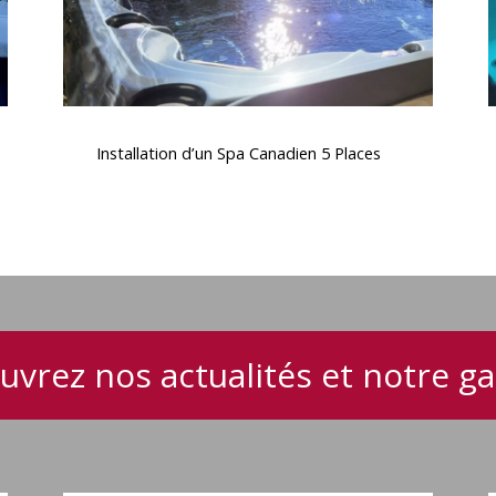
d
Installation
d’un
Installation d’un Spa Canadien 5 Places
Spa
Canadien
5
Places
s
e
d
uvrez nos actualités et notre 