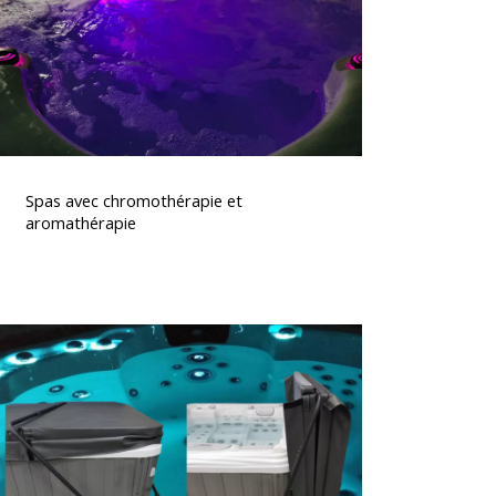
Spas
avec
Spas avec chromothérapie et
chromothérapie
aromathérapie
t
aromathérapie
Lève
couverture
pour
spa,
pratique,
écurité
t