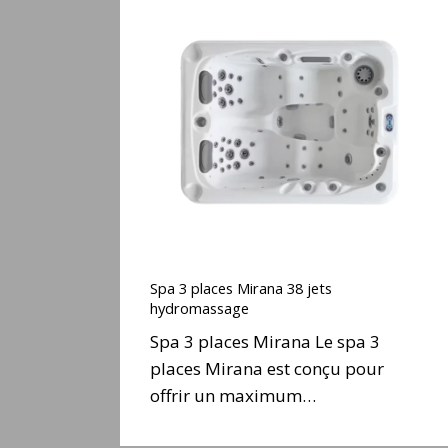
Spa
3
places
Mirana
38
jets
hydromassage
Spa
3
Spa 3 places Mirana 38 jets
places
hydromassage
Mirana
Spa 3 places Mirana Le spa 3
38
places Mirana est conçu pour
jets
offrir un maximum…
hydromassage