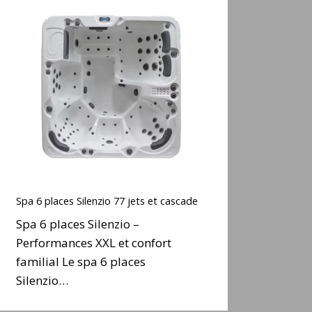
Spa
6
places
ilenzio
77
ets
t
cascade
Spa
6
Spa 6 places Silenzio 77 jets et cascade
places
Spa 6 places Silenzio –
ilenzio
Performances XXL et confort
77
familial Le spa 6 places
ets
t
Silenzio…
cascade