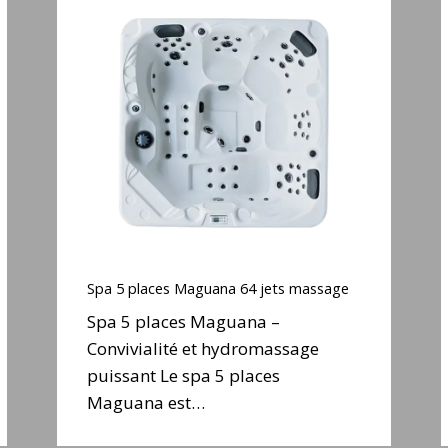
Spa
5
places
Maguana
S
64
jets
j
massage
e
Spa
5
Spa 5 places Maguana 64 jets massage
places
Spa 5 places Maguana –
Maguana
S
Convivialité et hydromassage
64
puissant Le spa 5 places
jets
j
massage
Maguana est…
e