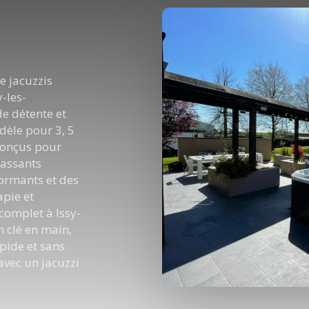
de jacuzzis
-les-
e détente et
dèle pour 3, 5
 conçus pour
massants
formants et des
pie et
complet à Issy-
n clé en main,
pide et sans
 avec un jacuzzi