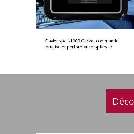
performance
optimale
Clavier
spa
Clavier spa K1000 Gecko, commande
K1000
intuitive et performance optimale
Gecko,
commande
intuitive
et
performance
optimale
Déco