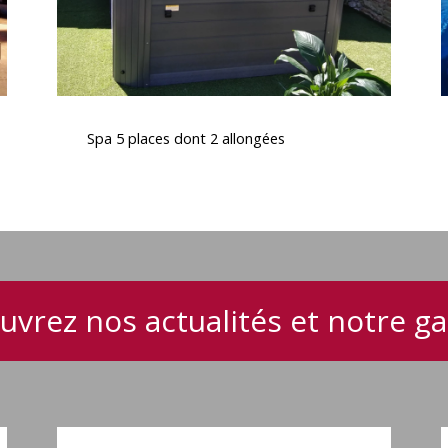
Spa
5
Spa 5 places dont 2 allongées
places
dont
2
allongées
uvrez nos actualités et notre 
Spa