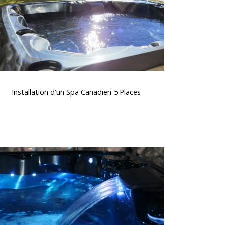
Places
nstallation
d’un
Installation d’un Spa Canadien 5 Places
Spa
Canadien
5
Places
Spas
avec
massages
thérapeutiques