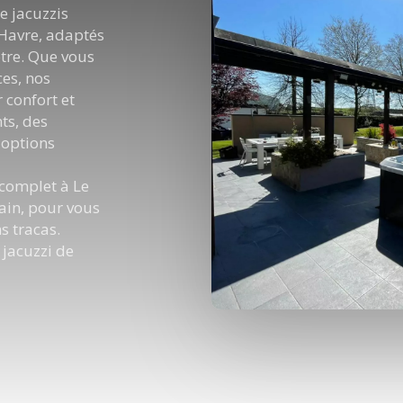
de jacuzzis
 Havre, adaptés
être. Que vous
ces, nos
 confort et
ts, des
 options
 complet à Le
main, pour vous
s tracas.
 jacuzzi de