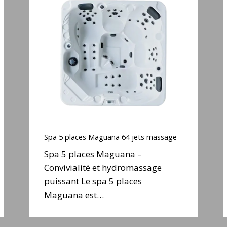
5
places
Maguana
S
64
jets
j
massage
e
Spa
5
Spa 5 places Maguana 64 jets massage
places
Spa 5 places Maguana –
Maguana
S
Convivialité et hydromassage
64
puissant Le spa 5 places
jets
j
massage
Maguana est…
e