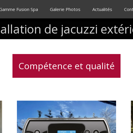
 Gamme Fusion Spa
Galerie Photos
Actualités
Con
tallation
de
jacuzzi
extér
Compétence et qualité
Clavier
I
spa
K500
Gecko,
contrôle