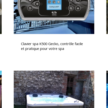
facile
et
pratique
pour
votre
spa
Clavier
I
spa
Clavier spa K500 Gecko, contrôle facile
K500
et pratique pour votre spa
Gecko,
contrôle
facile
et
Spa
pratique
5
pour
places
votre
dont
spa
2
allongées