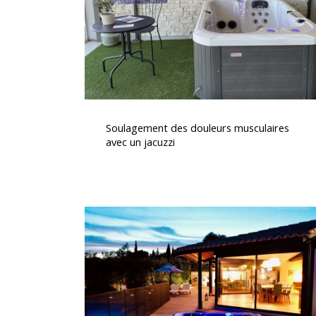
un
jacuzzi
Soulagement
des
Soulagement des douleurs musculaires
douleurs
avec un jacuzzi
musculaires
avec
un
jacuzzi
Spas
haut
de
gamme
à
vendre