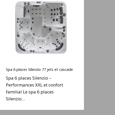
6
places
ilenzio
77
ets
t
cascade
Spa
6
Spa 6 places Silenzio 77 jets et cascade
places
Spa 6 places Silenzio –
ilenzio
Performances XXL et confort
77
familial Le spa 6 places
ets
t
Silenzio…
cascade