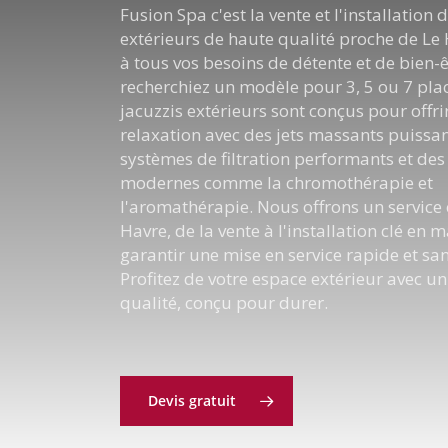
Fusion Spa c'est la vente et l'installation 
extérieurs de haute qualité proche de Le
à tous vos besoins de détente et de bien-
recherchiez un modèle pour 3, 5 ou 7 pla
jacuzzis extérieurs sont conçus pour offrir
relaxation avec des jets massants puissan
systèmes de filtration performants et des
modernes comme la chromothérapie et
l'aromathérapie. Nous offrons un service
Havre, de la vente à l'installation clé en 
garantir une mise en service rapide et san
Profitez de votre espace extérieur avec un
qualité, conçu pour durer.
Devis gratuit