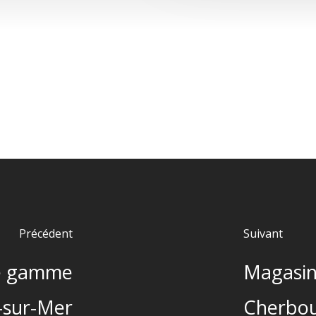
Précédent
Suivant
de gamme
Magasin
-sur-Mer
Cherbou