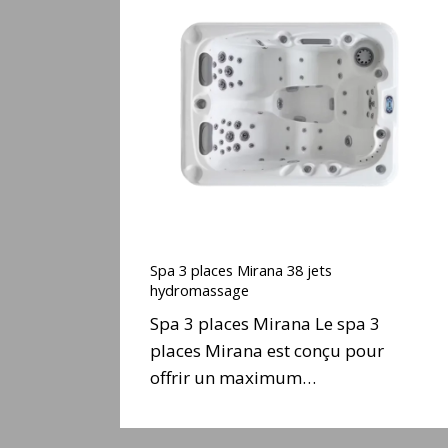
3
places
Mirana
38
jets
hydromassage
Spa
3
Spa 3 places Mirana 38 jets
places
hydromassage
Mirana
Spa 3 places Mirana Le spa 3
38
places Mirana est conçu pour
jets
offrir un maximum…
hydromassage