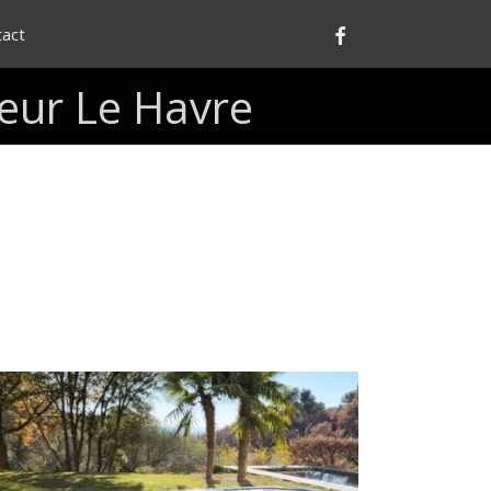
Facebook
tact
ieur
Le
Havre
nstallation
d’un
Spa
Canadien
5