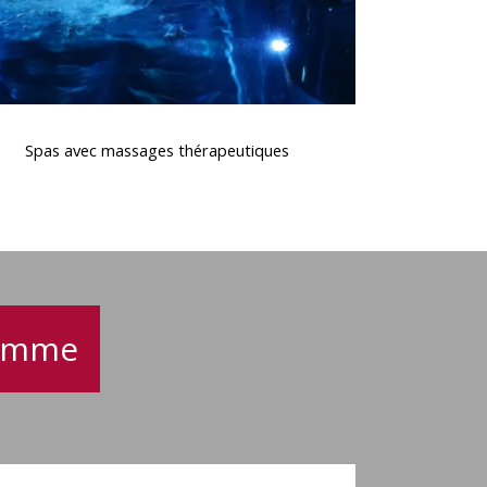
Spas
avec
Spas avec massages thérapeutiques
massages
thérapeutiques
gamme
Spa