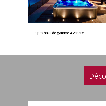
Spas
haut
Spas haut de gamme à vendre
de
gamme
à
vendre
Déco
Spa